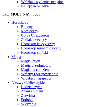
Wróżka - wydanie specjalne
Najlepsza okładka
TPL_MOBI_NAV_TXT
Horoskopy
Roczny
Miesięczny
Co da Ci szczęście
Zodiak dziecięcy
Horoskop księżycowy
Horoskop numerologiczny
Horoskop chiński
Magia
Magia imion
Magia przedmiotów
Magia na co dzień
Wróżby i przepowiednie
Wróżbici i terapeuci
Niezwykli/Niezwykłe
Ludzie i życie
Znani i lubiani
Zjawiska
Podróże
Wierzenia