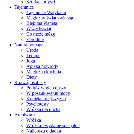
Sztuka i artyści
Tajemnice
Tajemnice Watykanu
Magiczny świat zwierząt
Błękitna Planeta
Wszechświat
Co może mózg
Zbrodnie
Natura pomaga
Uroda
Terapie
Joga
Apteka przyrody
Magiczna kuchnia
Diety
Rozwój osobisty
Podróż w głąb duszy
W poszukiwaniu mocy
Kobieta i mężczyzna
Psychotesty
Wróżka dla ducha
Archiwum
Wróżka
Wróżka - wydanie specjalne
Najlepsza okładka