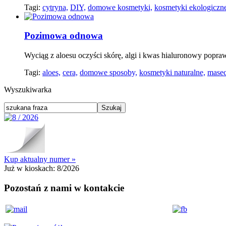
Tagi:
cytryna,
DIY,
domowe kosmetyki,
kosmetyki ekologiczn
Pozimowa odnowa
Wyciąg z aloesu oczyści skórę, algi i kwas hialuronowy poprawi
Tagi:
aloes,
cera,
domowe sposoby,
kosmetyki naturalne,
masec
Wyszukiwarka
Kup aktualny numer »
Już w kioskach:
8/2026
Pozostań z nami w kontakcie