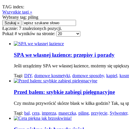
TAG index:
Wszystkie tagi »
Wybrany tag:
piling
Łącznie:
7
znalezionych pozycji.
Pokaż # wyników na stronie:
SPA we własnej łazience: przepisy i porady
Jeśli urządzimy SPA we własnej łazience, możemy się upiększy
Tagi:
DIY,
domowe kosmetyki,
domowe sposoby,
kąpiel,
kosme
Przed balem: szybkie zabiegi pielęgnacyjne
Czy można przywrócić skórze blask w kilka godzin? Tak, są sp
Tagi:
bal,
cera,
impreza,
maseczka,
piling,
przyjęcie,
Sylwester,