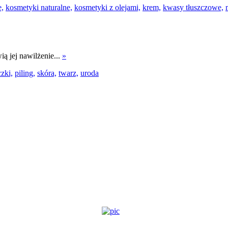
e,
kosmetyki naturalne,
kosmetyki z olejami,
krem,
kwasy tłuszczowe,
ą jej nawilżenie...
»
zki,
piling,
skóra,
twarz,
uroda