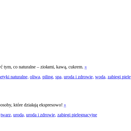
ć tym, co naturalne – ziołami, kawą, cukrem.
»
tyki naturalne,
oliwa,
piling,
spa,
uroda i zdrowie,
woda,
zabiegi piel
osoby, które działają ekspresowo!
»
twarz,
uroda,
uroda i zdrowie,
zabiegi pielęgnacyjne