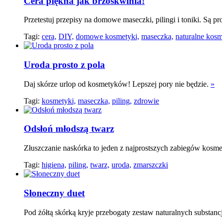
Cera piękna jak brzoskwinia!
Przetestuj przepisy na domowe maseczki, pilingi i toniki. Są pr
Tagi:
cera,
DIY,
domowe kosmetyki,
maseczka,
naturalne kosm
Uroda prosto z pola
Daj skórze urlop od kosmetyków! Lepszej pory nie będzie.
»
Tagi:
kosmetyki,
maseczka,
piling,
zdrowie
Odsłoń młodszą twarz
Złuszczanie naskórka to jeden z najprostszych zabiegów kosm
Tagi:
higiena,
piling,
twarz,
uroda,
zmarszczki
Słoneczny duet
Pod żółtą skórką kryje przebogaty zestaw naturalnych substanc