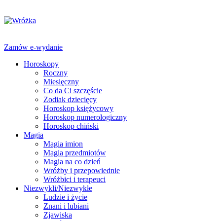
Zamów e-wydanie
Horoskopy
Roczny
Miesięczny
Co da Ci szczęście
Zodiak dziecięcy
Horoskop księżycowy
Horoskop numerologiczny
Horoskop chiński
Magia
Magia imion
Magia przedmiotów
Magia na co dzień
Wróżby i przepowiednie
Wróżbici i terapeuci
Niezwykli/Niezwykłe
Ludzie i życie
Znani i lubiani
Zjawiska