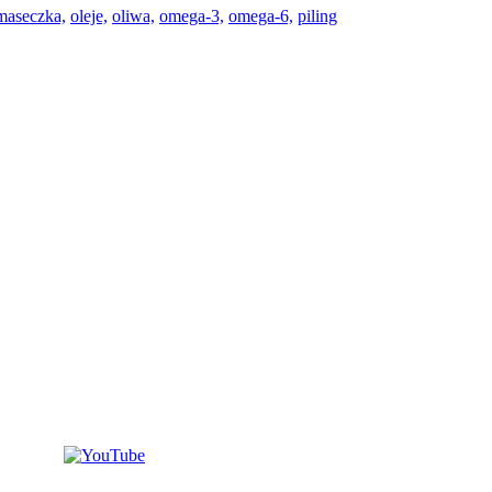
maseczka,
oleje,
oliwa,
omega-3,
omega-6,
piling