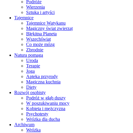
Podróże
Wierzenia
Sztuka i artyści
Tajemnice
Tajemnice Watykanu
Magiczny świat zwierząt
Błękitna Planeta
Wszechświat
Co może mózg
Zbrodnie
Natura pomaga
Uroda
Terapie
Joga
Apteka przyrody
Magiczna kuchnia
Diety
Rozwój osobisty
Podróż w głąb duszy
W poszukiwaniu mocy
Kobieta i mężczyzna
Psychotesty
Wróżka dla ducha
Archiwum
Wróżka