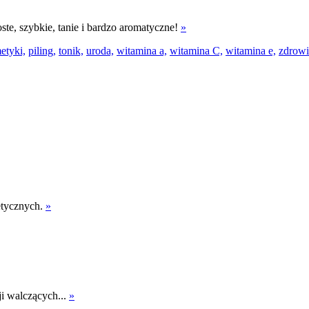
oste, szybkie, tanie i bardzo aromatyczne!
»
etyki,
piling,
tonik,
uroda,
witamina a,
witamina C,
witamina e,
zdrowi
etycznych.
»
ji walczących...
»