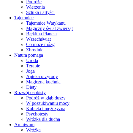
Podróże
Wierzenia
Sztuka i artyści
Tajemnice
Tajemnice Watykanu
Magiczny świat zwierząt
Błękitna Planeta
Wszechświat
Co może mózg
Zbrodnie
Natura pomaga
Uroda
Terapie
Joga
Apteka przyrody
Magiczna kuchnia
Diety
Rozwój osobisty
Podróż w głąb duszy
W poszukiwaniu mocy
Kobieta i mężczyzna
Psychotesty
Wróżka dla ducha
Archiwum
Wróżka