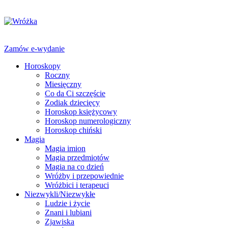
Zamów e-wydanie
Horoskopy
Roczny
Miesięczny
Co da Ci szczęście
Zodiak dziecięcy
Horoskop księżycowy
Horoskop numerologiczny
Horoskop chiński
Magia
Magia imion
Magia przedmiotów
Magia na co dzień
Wróżby i przepowiednie
Wróżbici i terapeuci
Niezwykli/Niezwykłe
Ludzie i życie
Znani i lubiani
Zjawiska