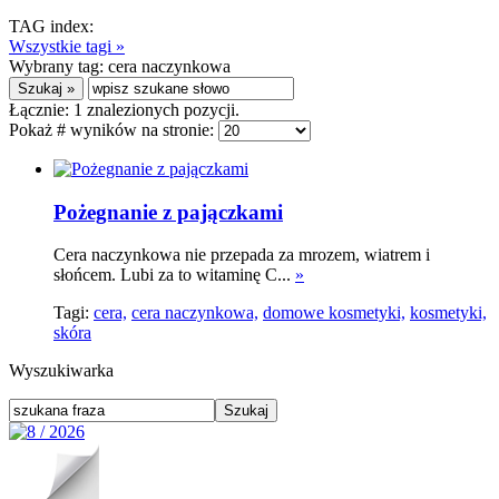
TAG index:
Wszystkie tagi »
Wybrany tag:
cera naczynkowa
Łącznie:
1
znalezionych pozycji.
Pokaż # wyników na stronie:
Pożegnanie z pajączkami
Cera naczynkowa nie przepada za mrozem, wiatrem i
słońcem. Lubi za to witaminę C...
»
Tagi:
cera,
cera naczynkowa,
domowe kosmetyki,
kosmetyki,
skóra
Wyszukiwarka