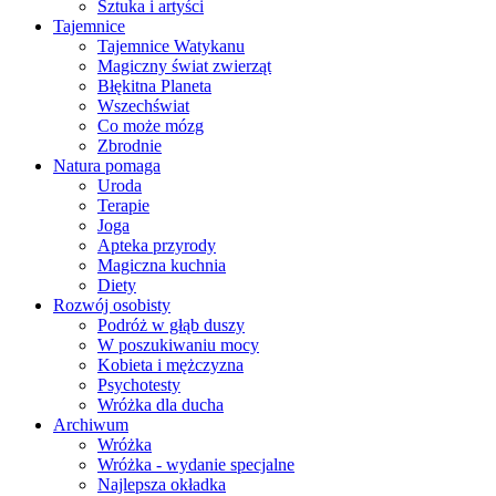
Sztuka i artyści
Tajemnice
Tajemnice Watykanu
Magiczny świat zwierząt
Błękitna Planeta
Wszechświat
Co może mózg
Zbrodnie
Natura pomaga
Uroda
Terapie
Joga
Apteka przyrody
Magiczna kuchnia
Diety
Rozwój osobisty
Podróż w głąb duszy
W poszukiwaniu mocy
Kobieta i mężczyzna
Psychotesty
Wróżka dla ducha
Archiwum
Wróżka
Wróżka - wydanie specjalne
Najlepsza okładka