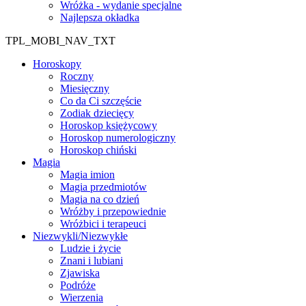
Wróżka - wydanie specjalne
Najlepsza okładka
TPL_MOBI_NAV_TXT
Horoskopy
Roczny
Miesięczny
Co da Ci szczęście
Zodiak dziecięcy
Horoskop księżycowy
Horoskop numerologiczny
Horoskop chiński
Magia
Magia imion
Magia przedmiotów
Magia na co dzień
Wróżby i przepowiednie
Wróżbici i terapeuci
Niezwykli/Niezwykłe
Ludzie i życie
Znani i lubiani
Zjawiska
Podróże
Wierzenia