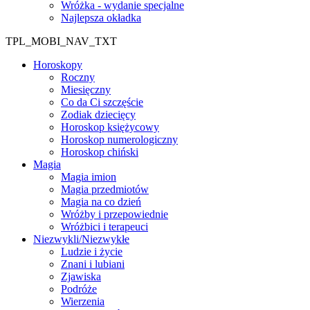
Wróżka - wydanie specjalne
Najlepsza okładka
TPL_MOBI_NAV_TXT
Horoskopy
Roczny
Miesięczny
Co da Ci szczęście
Zodiak dziecięcy
Horoskop księżycowy
Horoskop numerologiczny
Horoskop chiński
Magia
Magia imion
Magia przedmiotów
Magia na co dzień
Wróżby i przepowiednie
Wróżbici i terapeuci
Niezwykli/Niezwykłe
Ludzie i życie
Znani i lubiani
Zjawiska
Podróże
Wierzenia