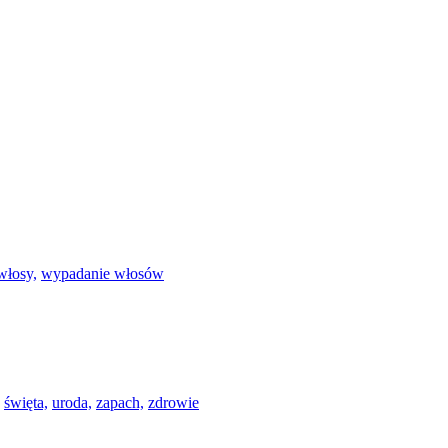
włosy,
wypadanie włosów
święta,
uroda,
zapach,
zdrowie