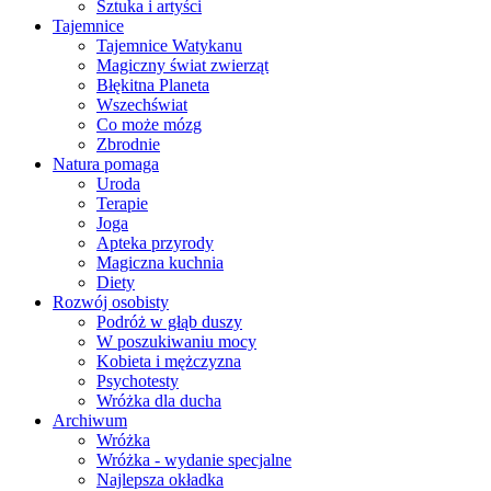
Sztuka i artyści
Tajemnice
Tajemnice Watykanu
Magiczny świat zwierząt
Błękitna Planeta
Wszechświat
Co może mózg
Zbrodnie
Natura pomaga
Uroda
Terapie
Joga
Apteka przyrody
Magiczna kuchnia
Diety
Rozwój osobisty
Podróż w głąb duszy
W poszukiwaniu mocy
Kobieta i mężczyzna
Psychotesty
Wróżka dla ducha
Archiwum
Wróżka
Wróżka - wydanie specjalne
Najlepsza okładka