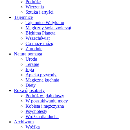
Podróże
Wierzenia
Sztuka i artyści
Tajemnice
Tajemnice Watykanu
Magiczny świat zwierząt
Błękitna Planeta
Wszechświat
Co może mózg
Zbrodnie
Natura pomaga
Uroda
Terapie
Joga
Apteka przyrody
Magiczna kuchnia
Diety
Rozwój osobisty
Podróż w głąb duszy
W poszukiwaniu mocy
Kobieta i mężczyzna
Psychotesty
Wróżka dla ducha
Archiwum
Wróżka