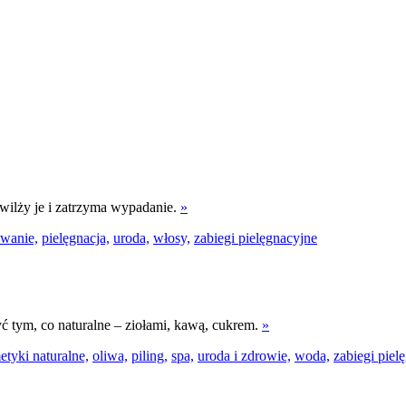
wilży je i zatrzyma wypadanie.
»
owanie,
pielęgnacja,
uroda,
włosy,
zabiegi pielęgnacyjne
ć tym, co naturalne – ziołami, kawą, cukrem.
»
tyki naturalne,
oliwa,
piling,
spa,
uroda i zdrowie,
woda,
zabiegi piel