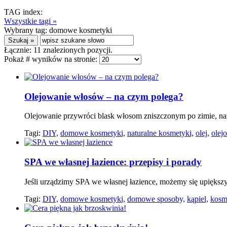
TAG index:
Wszystkie tagi »
Wybrany tag:
domowe kosmetyki
Łącznie:
11
znalezionych pozycji.
Pokaż # wyników na stronie:
Olejowanie włosów – na czym polega?
Olejowanie przywróci blask włosom zniszczonym po zimie, na
Tagi:
DIY,
domowe kosmetyki,
naturalne kosmetyki,
olej,
olej
SPA we własnej łazience: przepisy i porady
Jeśli urządzimy SPA we własnej łazience, możemy się upiększy
Tagi:
DIY,
domowe kosmetyki,
domowe sposoby,
kąpiel,
kosme