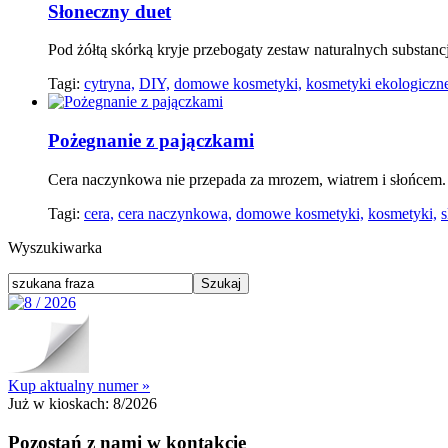
Słoneczny duet
Pod żółtą skórką kryje przebogaty zestaw naturalnych substanc
Tagi:
cytryna,
DIY,
domowe kosmetyki,
kosmetyki ekologiczn
Pożegnanie z pajączkami
Cera naczynkowa nie przepada za mrozem, wiatrem i słońcem. 
Tagi:
cera,
cera naczynkowa,
domowe kosmetyki,
kosmetyki,
s
Wyszukiwarka
Kup aktualny numer »
Już w kioskach:
8/2026
Pozostań z nami w kontakcie