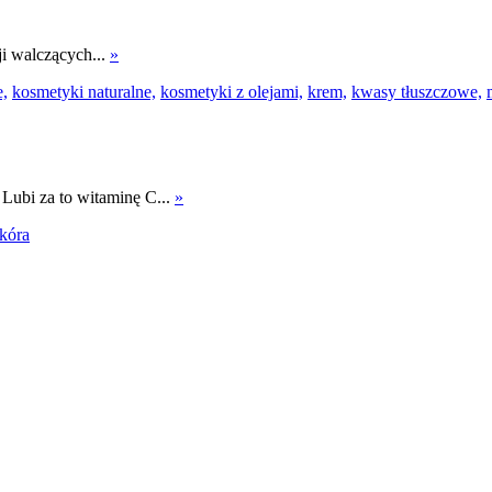
ji walczących...
»
e,
kosmetyki naturalne,
kosmetyki z olejami,
krem,
kwasy tłuszczowe,
Lubi za to witaminę C...
»
kóra