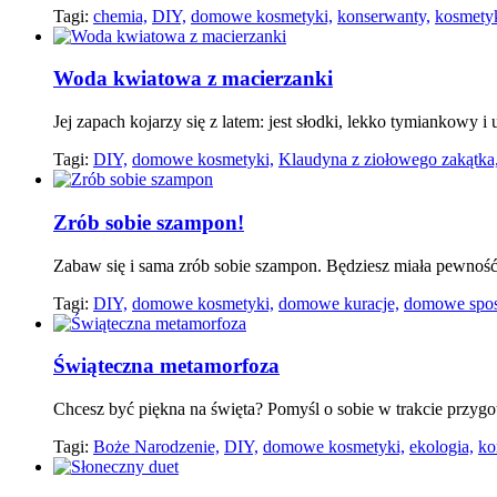
Tagi:
chemia,
DIY,
domowe kosmetyki,
konserwanty,
kosmetyk
Woda kwiatowa z macierzanki
Jej zapach kojarzy się z latem: jest słodki, lekko tymiankowy 
Tagi:
DIY,
domowe kosmetyki,
Klaudyna z ziołowego zakątka
Zrób sobie szampon!
Zabaw się i sama zrób sobie szampon. Będziesz miała pewność
Tagi:
DIY,
domowe kosmetyki,
domowe kuracje,
domowe spos
Świąteczna metamorfoza
Chcesz być piękna na święta? Pomyśl o sobie w trakcie przygo
Tagi:
Boże Narodzenie,
DIY,
domowe kosmetyki,
ekologia,
ko