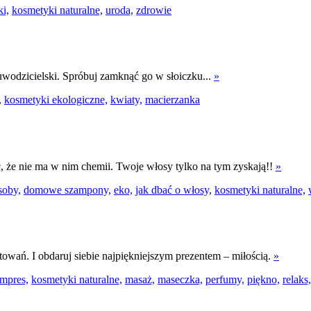
i,
kosmetyki naturalne,
uroda,
zdrowie
i uwodzicielski. Spróbuj zamknąć go w słoiczku...
»
,
kosmetyki ekologiczne,
kwiaty,
macierzanka
, że nie ma w nim chemii. Twoje włosy tylko na tym zyskają!!
»
oby,
domowe szampony,
eko,
jak dbać o włosy,
kosmetyki naturalne,
towań. I obdaruj siebie najpiękniejszym prezentem – miłością.
»
mpres,
kosmetyki naturalne,
masaż,
maseczka,
perfumy,
piękno,
relaks,