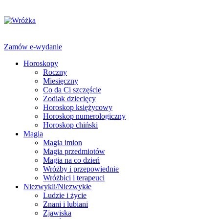
Zamów e-wydanie
Horoskopy
Roczny
Miesięczny
Co da Ci szczęście
Zodiak dziecięcy
Horoskop księżycowy
Horoskop numerologiczny
Horoskop chiński
Magia
Magia imion
Magia przedmiotów
Magia na co dzień
Wróżby i przepowiednie
Wróżbici i terapeuci
Niezwykli/Niezwykłe
Ludzie i życie
Znani i lubiani
Zjawiska