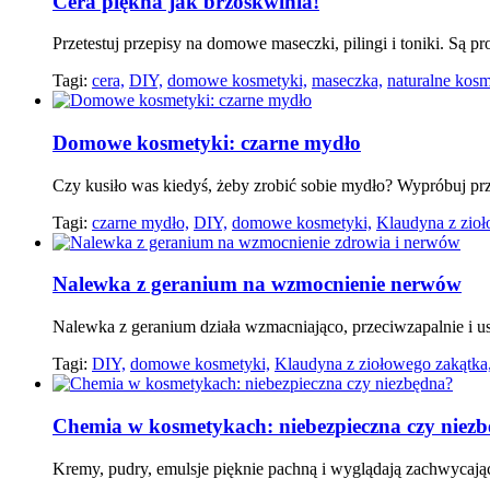
Cera piękna jak brzoskwinia!
Przetestuj przepisy na domowe maseczki, pilingi i toniki. Są pr
Tagi:
cera,
DIY,
domowe kosmetyki,
maseczka,
naturalne kosm
Domowe kosmetyki: czarne mydło
Czy kusiło was kiedyś, żeby zrobić sobie mydło? Wypróbuj 
Tagi:
czarne mydło,
DIY,
domowe kosmetyki,
Klaudyna z zioł
Nalewka z geranium na wzmocnienie nerwów
Nalewka z geranium działa wzmacniająco, przeciwzapalnie i u
Tagi:
DIY,
domowe kosmetyki,
Klaudyna z ziołowego zakątka
Chemia w kosmetykach: niebezpieczna czy niez
Kremy, pudry, emulsje pięknie pachną i wyglądają zachwycając