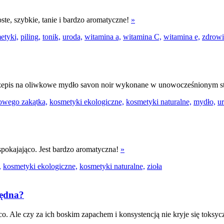
oste, szybkie, tanie i bardzo aromatyczne!
»
etyki,
piling,
tonik,
uroda,
witamina a,
witamina C,
witamina e,
zdrowi
przepis na oliwkowe mydło savon noir wykonane w unowocześnionym s
owego zakątka,
kosmetyki ekologiczne,
kosmetyki naturalne,
mydło,
u
spokajająco. Jest bardzo aromatyczna!
»
,
kosmetyki ekologiczne,
kosmetyki naturalne,
zioła
będna?
o. Ale czy za ich boskim zapachem i konsystencją nie kryje się toksy