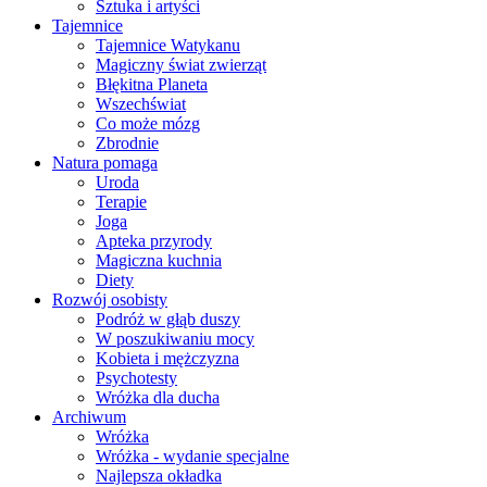
Sztuka i artyści
Tajemnice
Tajemnice Watykanu
Magiczny świat zwierząt
Błękitna Planeta
Wszechświat
Co może mózg
Zbrodnie
Natura pomaga
Uroda
Terapie
Joga
Apteka przyrody
Magiczna kuchnia
Diety
Rozwój osobisty
Podróż w głąb duszy
W poszukiwaniu mocy
Kobieta i mężczyzna
Psychotesty
Wróżka dla ducha
Archiwum
Wróżka
Wróżka - wydanie specjalne
Najlepsza okładka