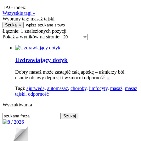
TAG index:
Wszystkie tagi »
Wybrany tag:
masaż tajski
Łącznie:
1
znalezionych pozycji.
Pokaż # wyników na stronie:
Uzdrawiający dotyk
Dobry masaż może zastąpić całą aptekę – uśmierzy ból,
usunie objawy depresji i wzmocni odporność.
»
Tagi:
ajurweda,
automasaż,
choroby,
limfocyty,
masaż,
masaż
tajski,
odporność
Wyszukiwarka