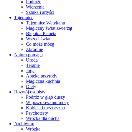
Podróże
Wierzenia
Sztuka i artyści
Tajemnice
Tajemnice Watykanu
Magiczny świat zwierząt
Błękitna Planeta
Wszechświat
Co może mózg
Zbrodnie
Natura pomaga
Uroda
Terapie
Joga
Apteka przyrody
Magiczna kuchnia
Diety
Rozwój osobisty
Podróż w głąb duszy
W poszukiwaniu mocy
Kobieta i mężczyzna
Psychotesty
Wróżka dla ducha
Archiwum
Wróżka