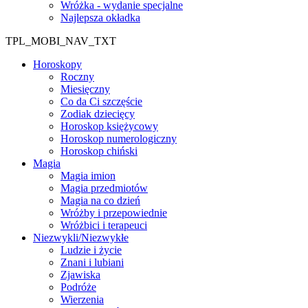
Wróżka - wydanie specjalne
Najlepsza okładka
TPL_MOBI_NAV_TXT
Horoskopy
Roczny
Miesięczny
Co da Ci szczęście
Zodiak dziecięcy
Horoskop księżycowy
Horoskop numerologiczny
Horoskop chiński
Magia
Magia imion
Magia przedmiotów
Magia na co dzień
Wróżby i przepowiednie
Wróżbici i terapeuci
Niezwykli/Niezwykłe
Ludzie i życie
Znani i lubiani
Zjawiska
Podróże
Wierzenia