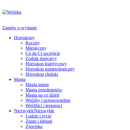
Zamów e-wydanie
Horoskopy
Roczny
Miesięczny
Co da Ci szczęście
Zodiak dziecięcy
Horoskop księżycowy
Horoskop numerologiczny
Horoskop chiński
Magia
Magia imion
Magia przedmiotów
Magia na co dzień
Wróżby i przepowiednie
Wróżbici i terapeuci
Niezwykli/Niezwykłe
Ludzie i życie
Znani i lubiani
Zjawiska