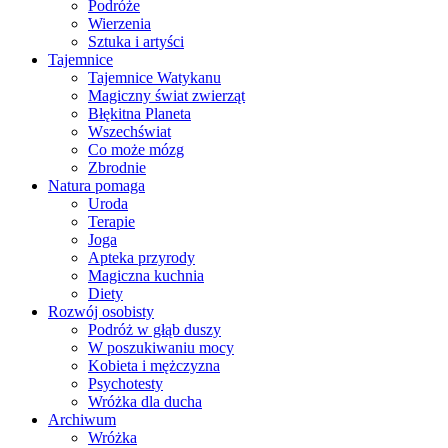
Podróże
Wierzenia
Sztuka i artyści
Tajemnice
Tajemnice Watykanu
Magiczny świat zwierząt
Błękitna Planeta
Wszechświat
Co może mózg
Zbrodnie
Natura pomaga
Uroda
Terapie
Joga
Apteka przyrody
Magiczna kuchnia
Diety
Rozwój osobisty
Podróż w głąb duszy
W poszukiwaniu mocy
Kobieta i mężczyzna
Psychotesty
Wróżka dla ducha
Archiwum
Wróżka