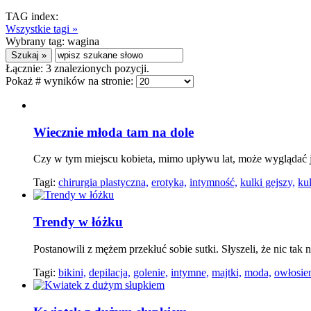
TAG index:
Wszystkie tagi »
Wybrany tag:
wagina
Łącznie:
3
znalezionych pozycji.
Pokaż # wyników na stronie:
Wiecznie młoda tam na dole
Czy w tym miejscu kobieta, mimo upływu lat, może wyglądać 
Tagi:
chirurgia plastyczna,
erotyka,
intymność,
kulki gejszy,
kul
Trendy w łóżku
Postanowili z mężem przekłuć sobie sutki. Słyszeli, że nic ta
Tagi:
bikini,
depilacja,
golenie,
intymne,
majtki,
moda,
owłosien