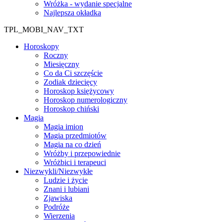
Wróżka - wydanie specjalne
Najlepsza okładka
TPL_MOBI_NAV_TXT
Horoskopy
Roczny
Miesięczny
Co da Ci szczęście
Zodiak dziecięcy
Horoskop księżycowy
Horoskop numerologiczny
Horoskop chiński
Magia
Magia imion
Magia przedmiotów
Magia na co dzień
Wróżby i przepowiednie
Wróżbici i terapeuci
Niezwykli/Niezwykłe
Ludzie i życie
Znani i lubiani
Zjawiska
Podróże
Wierzenia