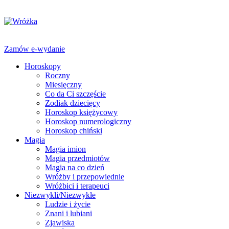
Zamów e-wydanie
Horoskopy
Roczny
Miesięczny
Co da Ci szczęście
Zodiak dziecięcy
Horoskop księżycowy
Horoskop numerologiczny
Horoskop chiński
Magia
Magia imion
Magia przedmiotów
Magia na co dzień
Wróżby i przepowiednie
Wróżbici i terapeuci
Niezwykli/Niezwykłe
Ludzie i życie
Znani i lubiani
Zjawiska