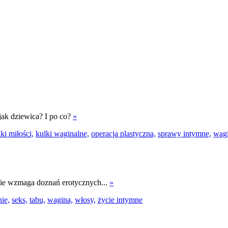
jak dziewica? I po co?
»
ki miłości,
kulki waginalne,
operacja plastyczna,
sprawy intymne,
wagi
k nie wzmaga doznań erotycznych...
»
ie,
seks,
tabu,
wagina,
włosy,
życie intymne