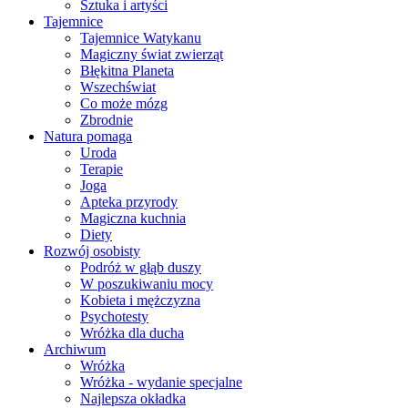
Sztuka i artyści
Tajemnice
Tajemnice Watykanu
Magiczny świat zwierząt
Błękitna Planeta
Wszechświat
Co może mózg
Zbrodnie
Natura pomaga
Uroda
Terapie
Joga
Apteka przyrody
Magiczna kuchnia
Diety
Rozwój osobisty
Podróż w głąb duszy
W poszukiwaniu mocy
Kobieta i mężczyzna
Psychotesty
Wróżka dla ducha
Archiwum
Wróżka
Wróżka - wydanie specjalne
Najlepsza okładka