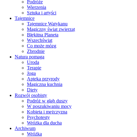
Podróże
Wierzenia
Sztuka i artyści
Tajemnice
Tajemnice Watykanu
Magiczny świat zwierząt
Błękitna Planeta
Wszechświat
Co może mózg
Zbrodnie
Natura pomaga
Uroda
Terapie
Joga
Apteka przyrody
Magiczna kuchnia
Diety
Rozwój osobisty
Podróż w głąb duszy
W poszukiwaniu mocy
Kobieta i mężczyzna
Psychotesty
Wróżka dla ducha
Archiwum
Wróżka