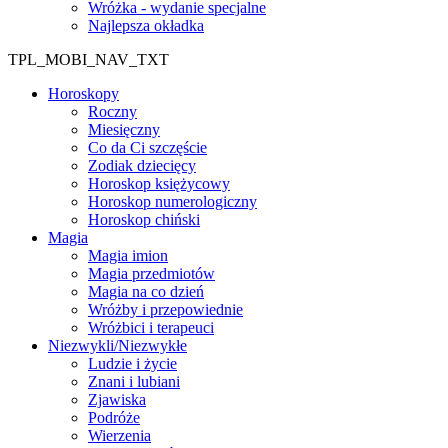
Wróżka - wydanie specjalne
Najlepsza okładka
TPL_MOBI_NAV_TXT
Horoskopy
Roczny
Miesięczny
Co da Ci szczęście
Zodiak dziecięcy
Horoskop księżycowy
Horoskop numerologiczny
Horoskop chiński
Magia
Magia imion
Magia przedmiotów
Magia na co dzień
Wróżby i przepowiednie
Wróżbici i terapeuci
Niezwykli/Niezwykłe
Ludzie i życie
Znani i lubiani
Zjawiska
Podróże
Wierzenia