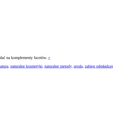
iadać na komplementy facetów.
»
natura,
naturalne kosmetyki,
naturalne metody,
uroda,
zabieg odmładzaj