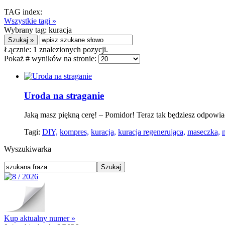
TAG index:
Wszystkie tagi »
Wybrany tag:
kuracja
Łącznie:
1
znalezionych pozycji.
Pokaż # wyników na stronie:
Uroda na straganie
Jaką masz piękną cerę! – Pomidor! Teraz tak będziesz odpow
Tagi:
DIY,
kompres,
kuracja,
kuracja regenerująca,
maseczka,
Wyszukiwarka
Kup aktualny numer »