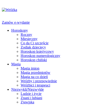
Zamów e-wydanie
Horoskopy
Roczny
Miesięczny
Co da Ci szczęście
Zodiak dziecięcy
Horoskop księżycowy
Horoskop numerologiczny
Horoskop chiński
Magia
Magia imion
Magia przedmiotów
Magia na co dzień
Wróżby i przepowiednie
Wróżbici i terapeuci
Niezwykli/Niezwykłe
Ludzie i życie
Znani i lubiani
Zjawiska