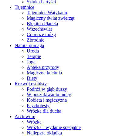
Sztuka i artyści
Tajemnice
Tajemnice Watykanu
Magiczny świat zwierząt
Błękitna Planeta
Wszechświat
Co może mózg
Zbrodnie
Natura pomaga
Uroda
Terapie
Joga
Apteka przyrody
Magiczna kuchnia
Diety
Rozwój osobisty
Podróż w głąb duszy
W poszukiwaniu mocy
Kobieta i mężczyzna
Psychotesty
Wróżka dla ducha
Archiwum
Wróżka
Wróżka - wydanie specjalne
Najlepsza okładka