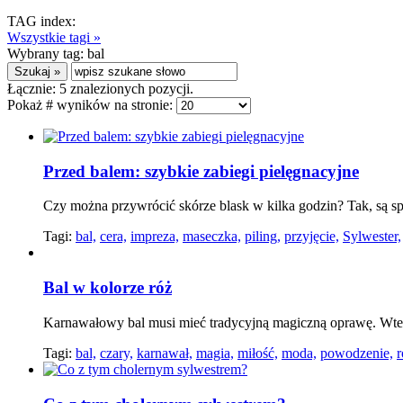
TAG index:
Wszystkie tagi »
Wybrany tag:
bal
Łącznie:
5
znalezionych pozycji.
Pokaż # wyników na stronie:
Przed balem: szybkie zabiegi pielęgnacyjne
Czy można przywrócić skórze blask w kilka godzin? Tak, są sp
Tagi:
bal,
cera,
impreza,
maseczka,
piling,
przyjęcie,
Sylwester,
Bal w kolorze róż
Karnawałowy bal musi mieć tradycyjną magiczną oprawę. Wted
Tagi:
bal,
czary,
karnawał,
magia,
miłość,
moda,
powodzenie,