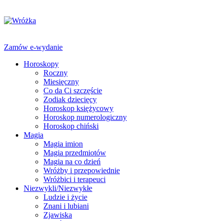
Zamów e-wydanie
Horoskopy
Roczny
Miesięczny
Co da Ci szczęście
Zodiak dziecięcy
Horoskop księżycowy
Horoskop numerologiczny
Horoskop chiński
Magia
Magia imion
Magia przedmiotów
Magia na co dzień
Wróżby i przepowiednie
Wróżbici i terapeuci
Niezwykli/Niezwykłe
Ludzie i życie
Znani i lubiani
Zjawiska