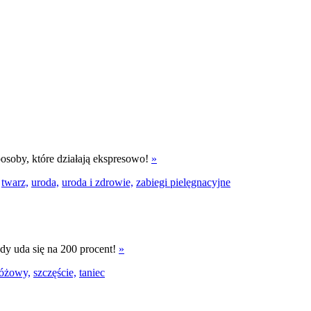
osoby, które działają ekspresowo!
»
twarz,
uroda,
uroda i zdrowie,
zabiegi pielęgnacyjne
y uda się na 200 procent!
»
różowy,
szczęście,
taniec