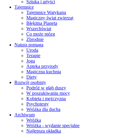
Sztuka i artyści
Tajemnice
Tajemnice Watykanu
Magiczny świat zwierząt
Błękitna Planeta
Wszechświat
Co może mózg
Zbrodnie
Natura pomaga
Uroda
Terapie
Joga
Apteka przyrody
Magiczna kuchnia
Diety
Rozwój osobisty
Podróż w głąb duszy
W poszukiwaniu mocy
Kobieta i mężczyzna
Psychotesty
Wróżka dla ducha
Archiwum
Wróżka
Wróżka - wydanie specjalne
Najlepsza okładka