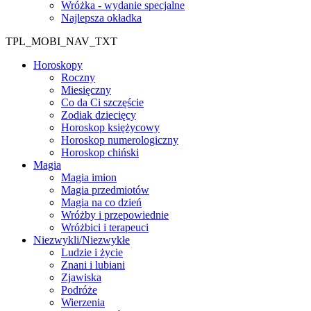
Wróżka - wydanie specjalne
Najlepsza okładka
TPL_MOBI_NAV_TXT
Horoskopy
Roczny
Miesięczny
Co da Ci szczęście
Zodiak dziecięcy
Horoskop księżycowy
Horoskop numerologiczny
Horoskop chiński
Magia
Magia imion
Magia przedmiotów
Magia na co dzień
Wróżby i przepowiednie
Wróżbici i terapeuci
Niezwykli/Niezwykłe
Ludzie i życie
Znani i lubiani
Zjawiska
Podróże
Wierzenia