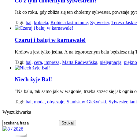
Co z tym cholernym sylwestrem?
Jak co roku, gdy zbliża się ten cholerny sylwester, powstaje py
Tagi:
bal,
kobieta,
Kobieta last minute,
Sylwester,
Teresa Jaskie
Czaruj i baluj w karnawale!
Królowa jest tylko jedna. A na tegorocznym balu będziesz nią
Tagi:
bal,
cera,
impreza,
Marta Radwańska,
pielęgnacja,
piękno
Niech żyje Bal!
"Na balu, tak samo jak w wagonie, trzeba strzec się jak og
Tagi:
bal,
moda,
obyczaje,
Stanisław Gieżyński,
Sylwester,
tani
Wyszukiwarka