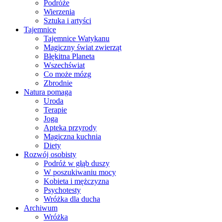
Podróże
Wierzenia
Sztuka i artyści
Tajemnice
Tajemnice Watykanu
Magiczny świat zwierząt
Błękitna Planeta
Wszechświat
Co może mózg
Zbrodnie
Natura pomaga
Uroda
Terapie
Joga
Apteka przyrody
Magiczna kuchnia
Diety
Rozwój osobisty
Podróż w głąb duszy
W poszukiwaniu mocy
Kobieta i mężczyzna
Psychotesty
Wróżka dla ducha
Archiwum
Wróżka