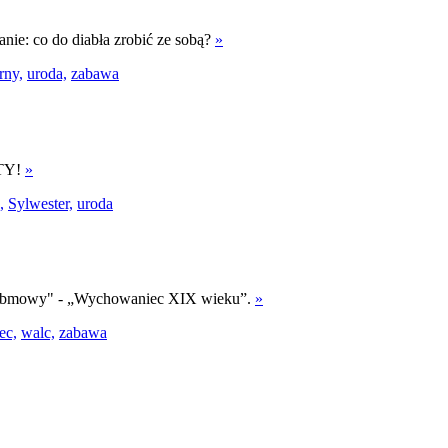
tanie: co do diabła zrobić ze sobą?
»
rny,
uroda,
zabawa
 TY!
»
,
Sylwester,
uroda
nia obmowy" - „Wychowaniec XIX wieku”.
»
ec,
walc,
zabawa