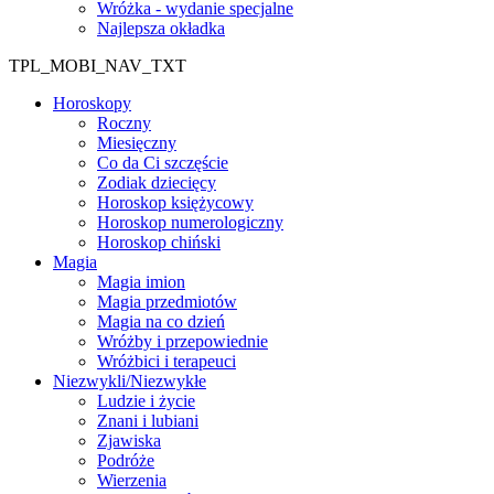
Wróżka - wydanie specjalne
Najlepsza okładka
TPL_MOBI_NAV_TXT
Horoskopy
Roczny
Miesięczny
Co da Ci szczęście
Zodiak dziecięcy
Horoskop księżycowy
Horoskop numerologiczny
Horoskop chiński
Magia
Magia imion
Magia przedmiotów
Magia na co dzień
Wróżby i przepowiednie
Wróżbici i terapeuci
Niezwykli/Niezwykłe
Ludzie i życie
Znani i lubiani
Zjawiska
Podróże
Wierzenia