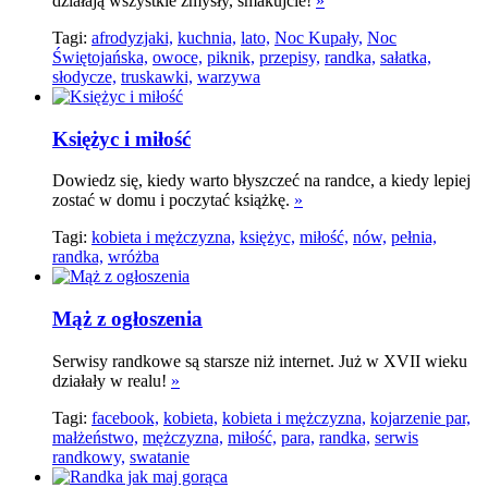
działają wszystkie zmysły, smakujcie!
»
Tagi:
afrodyzjaki,
kuchnia,
lato,
Noc Kupały,
Noc
Świętojańska,
owoce,
piknik,
przepisy,
randka,
sałatka,
słodycze,
truskawki,
warzywa
Księżyc i miłość
Dowiedz się, kiedy warto błyszczeć na randce, a kiedy lepiej
zostać w domu i poczytać książkę.
»
Tagi:
kobieta i mężczyzna,
księżyc,
miłość,
nów,
pełnia,
randka,
wróżba
Mąż z ogłoszenia
Serwisy randkowe są starsze niż internet. Już w XVII wieku
działały w realu!
»
Tagi:
facebook,
kobieta,
kobieta i mężczyzna,
kojarzenie par,
małżeństwo,
mężczyzna,
miłość,
para,
randka,
serwis
randkowy,
swatanie