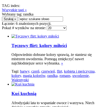
TAG index:
Wszystkie tagi »
Wybrany tag:
randka
Łącznie:
6
znalezionych pozycji.
Pokaż # wyników na stronie:
Tęczowy flirt: kolory miłości
Odpowiednio dobrane kolory sprawią, że staniesz się
mistrzem uwodzenia. Pomogą zmiękczyć nawet
najchłodniejsze serce wybranka.
»
Tagi:
barwy,
czerń,
czerwień,
flirt,
kobieta i mężczyzna,
kolory,
magia kolorów,
randka,
romans,
uwodzenie,
Walentynki
Kuś kuchnią
Afrodyzjaki lata to wspaniałe owoce i warzywa. Niech