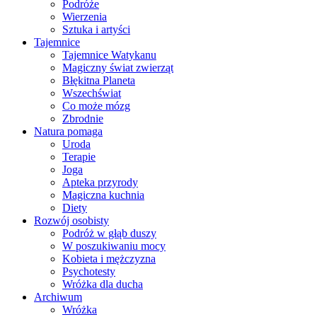
Podróże
Wierzenia
Sztuka i artyści
Tajemnice
Tajemnice Watykanu
Magiczny świat zwierząt
Błękitna Planeta
Wszechświat
Co może mózg
Zbrodnie
Natura pomaga
Uroda
Terapie
Joga
Apteka przyrody
Magiczna kuchnia
Diety
Rozwój osobisty
Podróż w głąb duszy
W poszukiwaniu mocy
Kobieta i mężczyzna
Psychotesty
Wróżka dla ducha
Archiwum
Wróżka