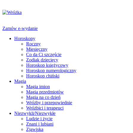
Zamów e-wydanie
Horoskopy
Roczny
Miesięczny
Co da Ci szczęście
Zodiak dziecięcy
Horoskop księżycowy
Horoskop numerologiczny
Horoskop chiński
Magia
Magia imion
Magia przedmiotów
Magia na co dzień
Wróżby i przepowiednie
Wróżbici i terapeuci
Niezwykli/Niezwykłe
Ludzie i życie
Znani i lubiani
Zjawiska