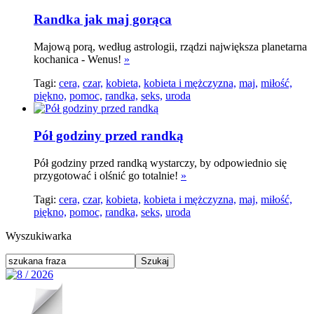
Randka jak maj gorąca
Majową porą, według astrologii, rządzi największa planetarna
kochanica - Wenus!
»
Tagi:
cera,
czar,
kobieta,
kobieta i mężczyzna,
maj,
miłość,
piękno,
pomoc,
randka,
seks,
uroda
Pół godziny przed randką
Pół godziny przed randką wystarczy, by odpowiednio się
przygotować i olśnić go totalnie!
»
Tagi:
cera,
czar,
kobieta,
kobieta i mężczyzna,
maj,
miłość,
piękno,
pomoc,
randka,
seks,
uroda
Wyszukiwarka