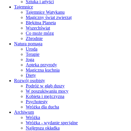
Sztuka i artyści
Tajemnice
Tajemnice Watykanu
Magiczny świat zwierząt
Błękitna Planeta
Wszechświat
Co może mózg
Zbrodnie
Natura pomaga
Uroda
Terapie
Joga
Apteka przyrody
Magiczna kuchnia
Diety
Rozwój osobisty
Podróż w głąb duszy
W poszukiwaniu mocy
Kobieta i mężczyzna
Psychotesty
Wróżka dla ducha
Archiwum
Wróżka
Wróżka - wydanie specjalne
Najlepsza okładka