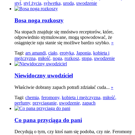
styl,
styl życia,
sylwetka,
uroda,
uwodzenie
Bosa noga rozkoszy
Na stopach znajduje się mnóstwo receptorów, które,
odpowiednio stymulowane, mogą spowodować, że
osiągnięcie raju stanie się możliwe bardzo szybko.
»
Tagi:
ars amandi,
ciało,
erotyka,
Japonia,
kobieta i
mężczyzna,
miłość,
noga,
rozkosz,
stopa,
uwodzenie
Niewidoczny uwodziciel
Właściwie dobrany zapach potrafi zdziałać cuda...
»
Tagi:
chemia,
feromony,
kobieta i mężczyzna,
miłość,
perfumy,
przyciąganie,
uwodzenie,
zapach
Co pana przyciąga do pani
Decydują o tym, czy ktoś nam się podoba, czy nie. Feromony