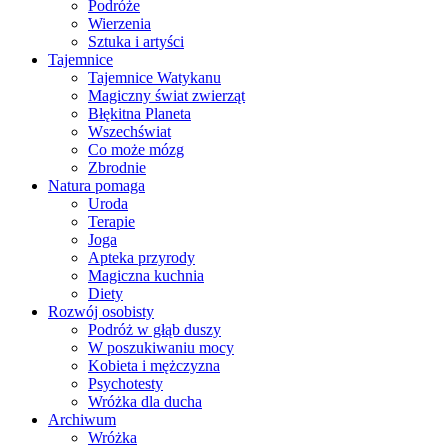
Podróże
Wierzenia
Sztuka i artyści
Tajemnice
Tajemnice Watykanu
Magiczny świat zwierząt
Błękitna Planeta
Wszechświat
Co może mózg
Zbrodnie
Natura pomaga
Uroda
Terapie
Joga
Apteka przyrody
Magiczna kuchnia
Diety
Rozwój osobisty
Podróż w głąb duszy
W poszukiwaniu mocy
Kobieta i mężczyzna
Psychotesty
Wróżka dla ducha
Archiwum
Wróżka