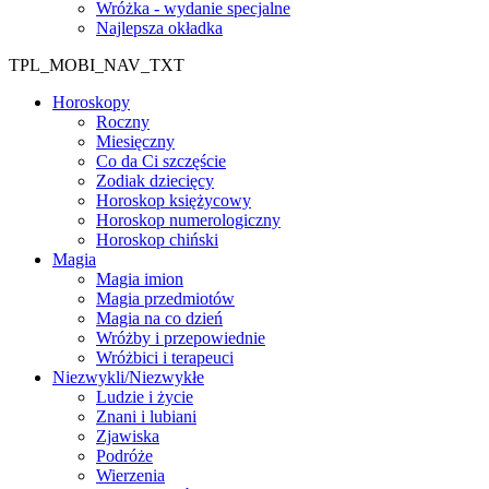
Wróżka - wydanie specjalne
Najlepsza okładka
TPL_MOBI_NAV_TXT
Horoskopy
Roczny
Miesięczny
Co da Ci szczęście
Zodiak dziecięcy
Horoskop księżycowy
Horoskop numerologiczny
Horoskop chiński
Magia
Magia imion
Magia przedmiotów
Magia na co dzień
Wróżby i przepowiednie
Wróżbici i terapeuci
Niezwykli/Niezwykłe
Ludzie i życie
Znani i lubiani
Zjawiska
Podróże
Wierzenia