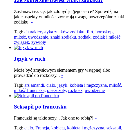
Jak skutecznie uwieść znaki zodiaku?
Zastanawiasz się, jak zdobyć jej/jego serce? Sprawdź, na
jakie aspekty w miłości zwracają uwagę poszczególne znaki
zodiaku.
»
Tagi:
charakterystyka znaków zodiaku,
flirt,
horoskop,
miłość,
uwodzenie,
znaki zodiaku,
zodiak,
zodiak i miłość,
związek,
żywioły
Język w ruch
Może być zmysłowym elementem gry wstępnej albo
prowadzić do rozkoszy...
»
Tagi:
ars amandi,
ciało,
język,
kobieta i mężczyzna,
miłość,
miłość francuska,
pieszczoty,
rozkosz,
uwodzenie
Seksapil po francusku
Francuzki są takie sexy... Jak one to robią?!
»
Tagi:
ciało,
Francja,
kobieta,
kobieta i mężczyzna,
seksapil,