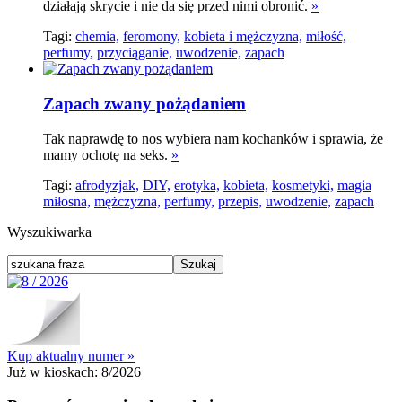
działają skrycie i nie da się przed nimi obronić.
»
Tagi:
chemia,
feromony,
kobieta i mężczyzna,
miłość,
perfumy,
przyciąganie,
uwodzenie,
zapach
Zapach zwany pożądaniem
Tak naprawdę to nos wybiera nam kochanków i sprawia, że
mamy ochotę na seks.
»
Tagi:
afrodyzjak,
DIY,
erotyka,
kobieta,
kosmetyki,
magia
miłosna,
mężczyzna,
perfumy,
przepis,
uwodzenie,
zapach
Wyszukiwarka
Kup aktualny numer »
Już w kioskach:
8/2026