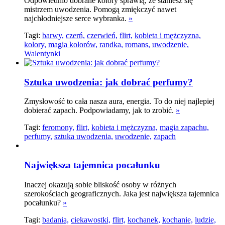
Odpowiednio dobrane kolory sprawią, że staniesz się
mistrzem uwodzenia. Pomogą zmiękczyć nawet
najchłodniejsze serce wybranka.
»
Tagi:
barwy,
czerń,
czerwień,
flirt,
kobieta i mężczyzna,
kolory,
magia kolorów,
randka,
romans,
uwodzenie,
Walentynki
Sztuka uwodzenia: jak dobrać perfumy?
Zmysłowość to cała nasza aura, energia. To do niej najlepiej
dobierać zapach. Podpowiadamy, jak to zrobić.
»
Tagi:
feromony,
flirt,
kobieta i mężczyzna,
magia zapachu,
perfumy,
sztuka uwodzenia,
uwodzenie,
zapach
Największa tajemnica pocałunku
Inaczej okazują sobie bliskość osoby w różnych
szerokościach geograficznych. Jaka jest największa tajemnica
pocałunku?
»
Tagi:
badania,
ciekawostki,
flirt,
kochanek,
kochanie,
ludzie,