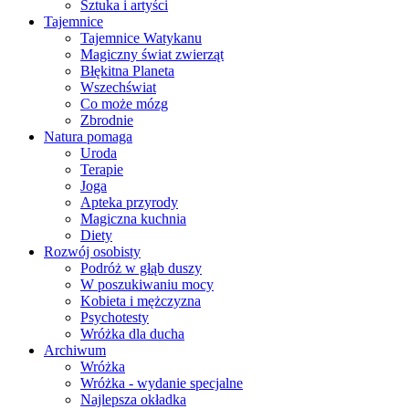
Sztuka i artyści
Tajemnice
Tajemnice Watykanu
Magiczny świat zwierząt
Błękitna Planeta
Wszechświat
Co może mózg
Zbrodnie
Natura pomaga
Uroda
Terapie
Joga
Apteka przyrody
Magiczna kuchnia
Diety
Rozwój osobisty
Podróż w głąb duszy
W poszukiwaniu mocy
Kobieta i mężczyzna
Psychotesty
Wróżka dla ducha
Archiwum
Wróżka
Wróżka - wydanie specjalne
Najlepsza okładka