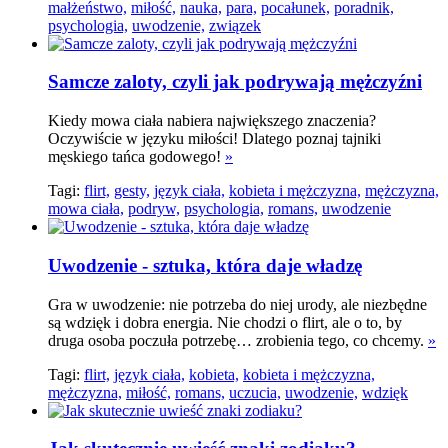
małżeństwo,
miłość,
nauka,
para,
pocałunek,
poradnik,
psychologia,
uwodzenie,
związek
Samcze zaloty, czyli jak podrywają mężczyźni
Kiedy mowa ciała nabiera największego znaczenia?
Oczywiście w języku miłości! Dlatego poznaj tajniki
męskiego tańca godowego!
»
Tagi:
flirt,
gesty,
język ciała,
kobieta i mężczyzna,
mężczyzna,
mowa ciała,
podryw,
psychologia,
romans,
uwodzenie
Uwodzenie - sztuka, która daje władzę
Gra w uwodzenie: nie potrzeba do niej urody, ale niezbędne
są wdzięk i dobra energia. Nie chodzi o flirt, ale o to, by
druga osoba poczuła potrzebę… zrobienia tego, co chcemy.
»
Tagi:
flirt,
język ciała,
kobieta,
kobieta i mężczyzna,
mężczyzna,
miłość,
romans,
uczucia,
uwodzenie,
wdzięk