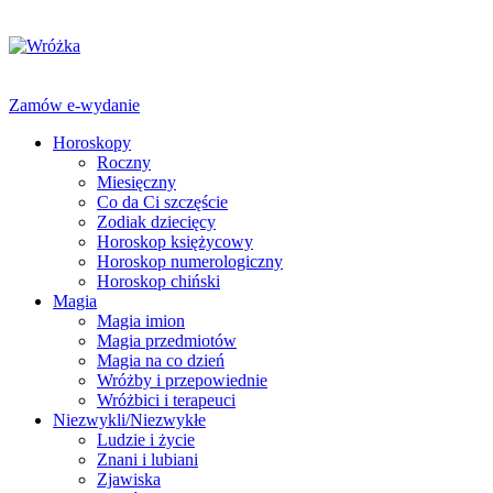
Zamów e-wydanie
Horoskopy
Roczny
Miesięczny
Co da Ci szczęście
Zodiak dziecięcy
Horoskop księżycowy
Horoskop numerologiczny
Horoskop chiński
Magia
Magia imion
Magia przedmiotów
Magia na co dzień
Wróżby i przepowiednie
Wróżbici i terapeuci
Niezwykli/Niezwykłe
Ludzie i życie
Znani i lubiani
Zjawiska