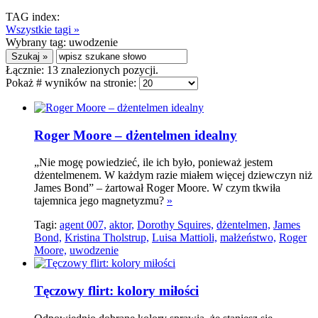
TAG index:
Wszystkie tagi »
Wybrany tag:
uwodzenie
Łącznie:
13
znalezionych pozycji.
Pokaż # wyników na stronie:
Roger Moore – dżentelmen idealny
„Nie mogę powiedzieć, ile ich było, ponieważ jestem
dżentelmenem. W każdym razie miałem więcej dziewczyn niż
James Bond” – żartował Roger Moore. W czym tkwiła
tajemnica jego magnetyzmu?
»
Tagi:
agent 007,
aktor,
Dorothy Squires,
dżentelmen,
James
Bond,
Kristina Tholstrup,
Luisa Mattioli,
małżeństwo,
Roger
Moore,
uwodzenie
Tęczowy flirt: kolory miłości