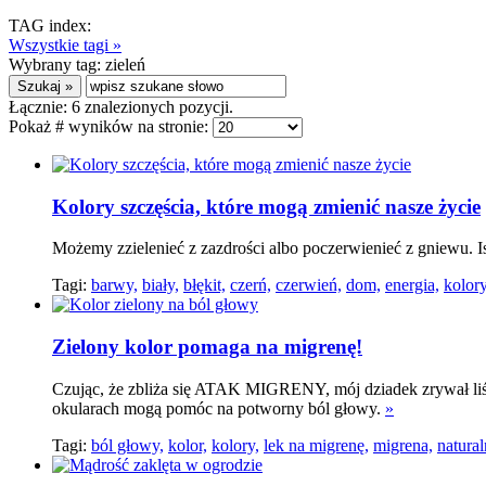
TAG index:
Wszystkie tagi »
Wybrany tag:
zieleń
Łącznie:
6
znalezionych pozycji.
Pokaż # wyników na stronie:
Kolory szczęścia, które mogą zmienić nasze życie
Możemy zzielenieć z zazdrości albo poczerwienieć z gniewu. I
Tagi:
barwy,
biały,
błękit,
czerń,
czerwień,
dom,
energia,
kolory
Zielony kolor pomaga na migrenę!
Czując, że zbliża się ATAK MIGRENY, mój dziadek zrywał liści
okularach mogą pomóc na potworny ból głowy.
»
Tagi:
ból głowy,
kolor,
kolory,
lek na migrenę,
migrena,
natural