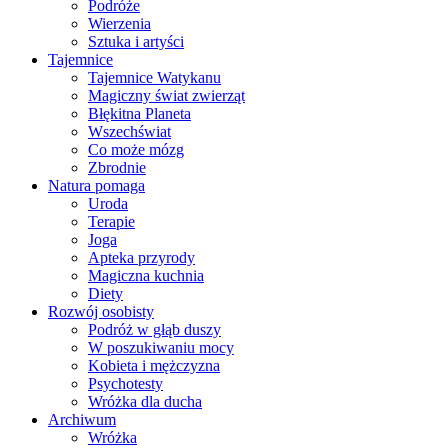
Podróże
Wierzenia
Sztuka i artyści
Tajemnice
Tajemnice Watykanu
Magiczny świat zwierząt
Błękitna Planeta
Wszechświat
Co może mózg
Zbrodnie
Natura pomaga
Uroda
Terapie
Joga
Apteka przyrody
Magiczna kuchnia
Diety
Rozwój osobisty
Podróż w głąb duszy
W poszukiwaniu mocy
Kobieta i mężczyzna
Psychotesty
Wróżka dla ducha
Archiwum
Wróżka