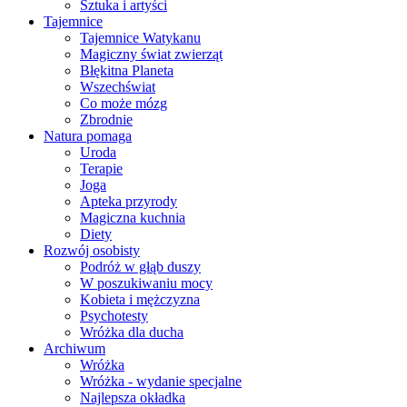
Sztuka i artyści
Tajemnice
Tajemnice Watykanu
Magiczny świat zwierząt
Błękitna Planeta
Wszechświat
Co może mózg
Zbrodnie
Natura pomaga
Uroda
Terapie
Joga
Apteka przyrody
Magiczna kuchnia
Diety
Rozwój osobisty
Podróż w głąb duszy
W poszukiwaniu mocy
Kobieta i mężczyzna
Psychotesty
Wróżka dla ducha
Archiwum
Wróżka
Wróżka - wydanie specjalne
Najlepsza okładka