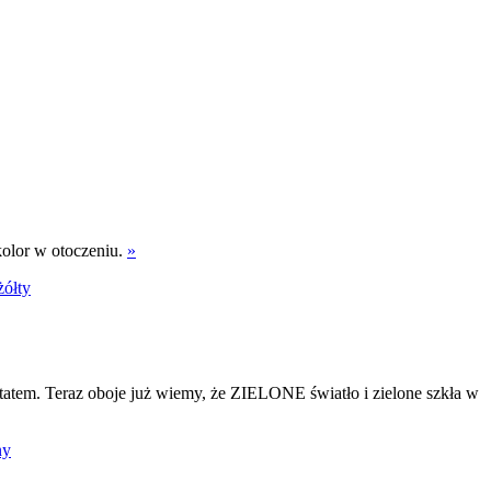
kolor w otoczeniu.
»
żółty
tatem. Teraz oboje już wiemy, że ZIELONE światło i zielone szkła w
ny