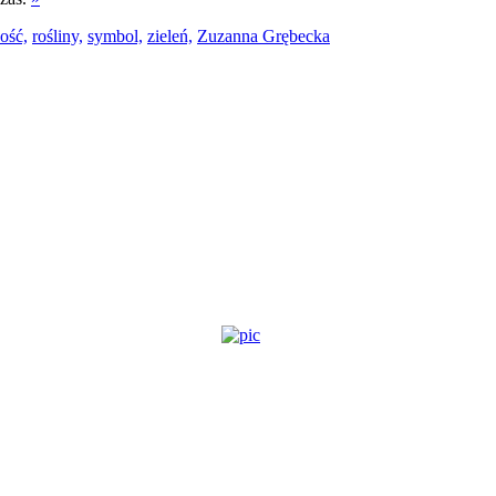
ność,
rośliny,
symbol,
zieleń,
Zuzanna Grębecka