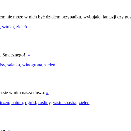
m nie może w nich być dziełem przypadku, wybujałej fantazji czy gus
,
sztuka,
zieleń
ów. Smacznego!!
»
isy,
sałatka,
winogrona,
zieleń
ła się w nim nasza dusza.
»
trzeń,
natura,
ogród,
rośłiny,
vastu shastra,
zieleń
czas.
»