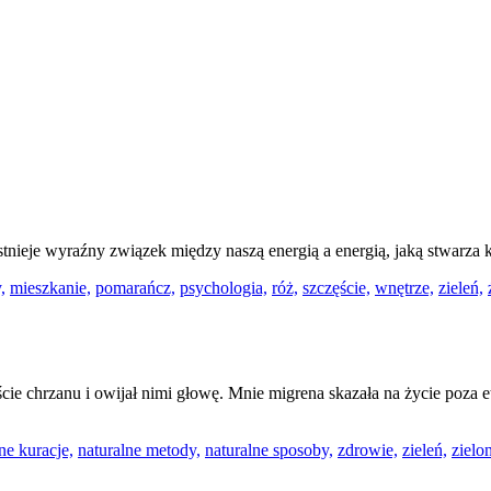
stnieje wyraźny związek między naszą energią a energią, jaką stwarza 
,
mieszkanie,
pomarańcz,
psychologia,
róż,
szczęście,
wnętrze,
zieleń,
e chrzanu i owijał nimi głowę. Mnie migrena skazała na życie poza e
ne kuracje,
naturalne metody,
naturalne sposoby,
zdrowie,
zieleń,
zielo