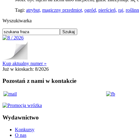
Tagi:
atrybut,
magiczny przedmiot,
ogród,
pierścień,
raj,
roślin
Wyszukiwarka
Kup aktualny numer »
Już w kioskach:
8/2026
Pozostań z nami w kontakcie
Wydawnictwo
Konkursy
O nas