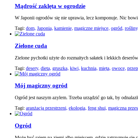
Mądrość zaklęta w ogrodzie
W Japonii ogrodów się nie uprawia, lecz komponuje. Nic bowie
Tagi:
dom,
Japonia,
kamienie,
magiczne miejsce,
ogród,
rośliny
Zielone cuda
Zielone pychotki użyte do rozmaitych sałatek i lekkich deser
Tagi:
desery,
dieta,
gruszka,
kiwi,
kuchnia,
mięta,
owoce,
przep
Mój magiczny ogród
Ogród jest naszym azylem. Trzeba urządzić go tak, by odnalaz
Tagi:
aranżacja przestrzeni,
ekologia,
feng shui,
magiczna przes
Ogród
Może być rajem na ziemi albo miejscem, gdzie zatrzymuje się 