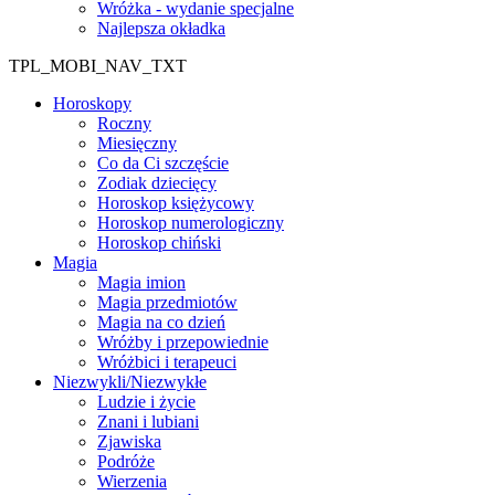
Wróżka - wydanie specjalne
Najlepsza okładka
TPL_MOBI_NAV_TXT
Horoskopy
Roczny
Miesięczny
Co da Ci szczęście
Zodiak dziecięcy
Horoskop księżycowy
Horoskop numerologiczny
Horoskop chiński
Magia
Magia imion
Magia przedmiotów
Magia na co dzień
Wróżby i przepowiednie
Wróżbici i terapeuci
Niezwykli/Niezwykłe
Ludzie i życie
Znani i lubiani
Zjawiska
Podróże
Wierzenia