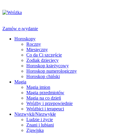
Zamów e-wydanie
Horoskopy
Roczny
Miesięczny
Co da Ci szczęście
Zodiak dziecięcy
Horoskop księżycowy
Horoskop numerologiczny
Horoskop chiński
Magia
Magia imion
Magia przedmiotów
Magia na co dzień
Wróżby i przepowiednie
Wróżbici i terapeuci
Niezwykli/Niezwykłe
Ludzie i życie
Znani i lubiani
Zjawiska