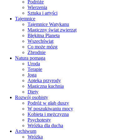
Podróże
Wierzenia
Sztuka i artyści
Tajemnice
Tajemnice Watykanu
Magiczny świat zwierząt
Błękitna Planeta
Wszechświat
Co może mózg
Zbrodnie
Natura pomaga
Uroda
Terapie
Joga
Apteka przyrody
Magiczna kuchnia
Diety
Rozwój osobisty
Podróż w głąb duszy
W poszukiwaniu mocy
Kobieta i mężczyzna
Psychotesty
Wróżka dla ducha
Archiwum
Wróżka