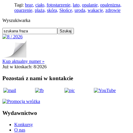
Tagi:
brąz,
ciało,
fotostarzenie,
lato,
opalanie,
opalenizna,
oparzenie,
plaża,
skóra,
Słońce,
uroda,
wakacje,
zdrowie
Wyszukiwarka
Kup aktualny numer »
Już w kioskach:
8/2026
Pozostań z nami w kontakcie
Wydawnictwo
Konkursy
O nas