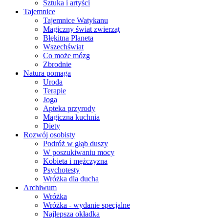
Sztuka i artyści
Tajemnice
Tajemnice Watykanu
Magiczny świat zwierząt
Błękitna Planeta
Wszechświat
Co może mózg
Zbrodnie
Natura pomaga
Uroda
Terapie
Joga
Apteka przyrody
Magiczna kuchnia
Diety
Rozwój osobisty
Podróż w głąb duszy
W poszukiwaniu mocy
Kobieta i mężczyzna
Psychotesty
Wróżka dla ducha
Archiwum
Wróżka
Wróżka - wydanie specjalne
Najlepsza okładka