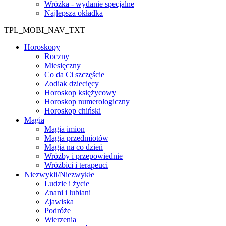
Wróżka - wydanie specjalne
Najlepsza okładka
TPL_MOBI_NAV_TXT
Horoskopy
Roczny
Miesięczny
Co da Ci szczęście
Zodiak dziecięcy
Horoskop księżycowy
Horoskop numerologiczny
Horoskop chiński
Magia
Magia imion
Magia przedmiotów
Magia na co dzień
Wróżby i przepowiednie
Wróżbici i terapeuci
Niezwykli/Niezwykłe
Ludzie i życie
Znani i lubiani
Zjawiska
Podróże
Wierzenia