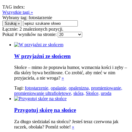
TAG index:
Wszystkie tagi »
Wybrany tag:
fotostarzenie
Łącznie:
2
znalezionych pozycji.
Pokaż # wyników na stronie:
W przyjaźni ze słońcem
Słońce – mimo że poprawia humor, wzmacnia kości i zęby –
dla skóry bywa bezlitosne. Co zrobić, aby mieć w nim
przyjaciela, a nie wroga?
»
Tagi:
fotostarzenie,
opalanie,
opalenizna,
promieniowanie,
promieniowanie ultrafioletowe,
skóra,
Słońce,
uroda
Przygotuj skórę na słońce
Za długo siedziałaś na słońcu? Jesteś teraz czerwona jak
raczek, obolała? Pomóż sobie!
»