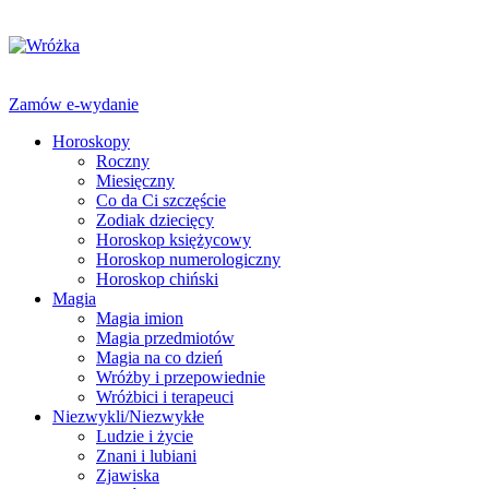
Zamów e-wydanie
Horoskopy
Roczny
Miesięczny
Co da Ci szczęście
Zodiak dziecięcy
Horoskop księżycowy
Horoskop numerologiczny
Horoskop chiński
Magia
Magia imion
Magia przedmiotów
Magia na co dzień
Wróżby i przepowiednie
Wróżbici i terapeuci
Niezwykli/Niezwykłe
Ludzie i życie
Znani i lubiani
Zjawiska