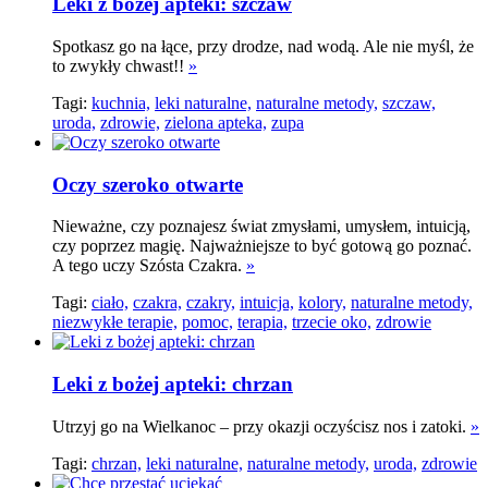
Leki z bożej apteki: szczaw
Spotkasz go na łące, przy drodze, nad wodą. Ale nie myśl, że
to zwykły chwast!!
»
Tagi:
kuchnia,
leki naturalne,
naturalne metody,
szczaw,
uroda,
zdrowie,
zielona apteka,
zupa
Oczy szeroko otwarte
Nieważne, czy poznajesz świat zmysłami, umysłem, intuicją,
czy poprzez magię. Najważniejsze to być gotową go poznać.
A tego uczy Szósta Czakra.
»
Tagi:
ciało,
czakra,
czakry,
intuicja,
kolory,
naturalne metody,
niezwykłe terapie,
pomoc,
terapia,
trzecie oko,
zdrowie
Leki z bożej apteki: chrzan
Utrzyj go na Wielkanoc – przy okazji oczyścisz nos i zatoki.
»
Tagi:
chrzan,
leki naturalne,
naturalne metody,
uroda,
zdrowie