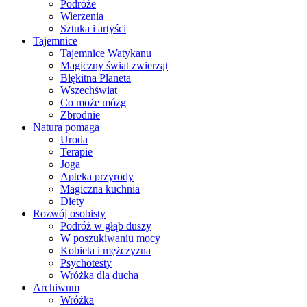
Podróże
Wierzenia
Sztuka i artyści
Tajemnice
Tajemnice Watykanu
Magiczny świat zwierząt
Błękitna Planeta
Wszechświat
Co może mózg
Zbrodnie
Natura pomaga
Uroda
Terapie
Joga
Apteka przyrody
Magiczna kuchnia
Diety
Rozwój osobisty
Podróż w głąb duszy
W poszukiwaniu mocy
Kobieta i mężczyzna
Psychotesty
Wróżka dla ducha
Archiwum
Wróżka