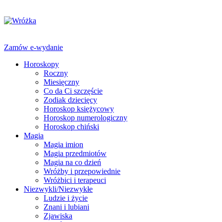
Zamów e-wydanie
Horoskopy
Roczny
Miesięczny
Co da Ci szczęście
Zodiak dziecięcy
Horoskop księżycowy
Horoskop numerologiczny
Horoskop chiński
Magia
Magia imion
Magia przedmiotów
Magia na co dzień
Wróżby i przepowiednie
Wróżbici i terapeuci
Niezwykli/Niezwykłe
Ludzie i życie
Znani i lubiani
Zjawiska