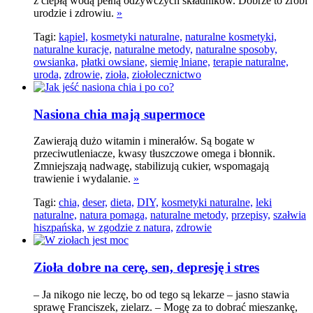
z ciepłą wodą pełną odżywczych składników. Dobrze to zrobi
urodzie i zdrowiu.
»
Tagi:
kąpiel,
kosmetyki naturalne,
naturalne kosmetyki,
naturalne kuracje,
naturalne metody,
naturalne sposoby,
owsianka,
płatki owsiane,
siemię lniane,
terapie naturalne,
uroda,
zdrowie,
zioła,
ziołolecznictwo
Nasiona chia mają supermoce
Zawierają dużo witamin i minerałów. Są bogate w
przeciwutleniacze, kwasy tłuszczowe omega i błonnik.
Zmniejszają nadwagę, stabilizują cukier, wspomagają
trawienie i wydalanie.
»
Tagi:
chia,
deser,
dieta,
DIY,
kosmetyki naturalne,
leki
naturalne,
natura pomaga,
naturalne metody,
przepisy,
szałwia
hiszpańska,
w zgodzie z natura,
zdrowie
Zioła dobre na cerę, sen, depresję i stres
– Ja nikogo nie leczę, bo od tego są lekarze – jasno stawia
sprawę Franciszek, zielarz. – Mogę za to dobrać mieszankę,