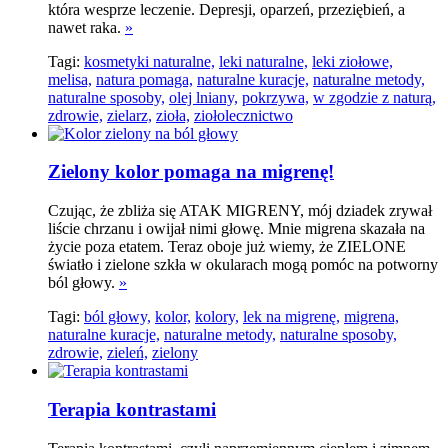
która wesprze leczenie. Depresji, oparzeń, przeziębień, a
nawet raka.
»
Tagi:
kosmetyki naturalne,
leki naturalne,
leki ziołowe,
melisa,
natura pomaga,
naturalne kuracje,
naturalne metody,
naturalne sposoby,
olej lniany,
pokrzywa,
w zgodzie z naturą,
zdrowie,
zielarz,
zioła,
ziołolecznictwo
Zielony kolor pomaga na migrenę!
Czując, że zbliża się ATAK MIGRENY, mój dziadek zrywał
liście chrzanu i owijał nimi głowę. Mnie migrena skazała na
życie poza etatem. Teraz oboje już wiemy, że ZIELONE
światło i zielone szkła w okularach mogą pomóc na potworny
ból głowy.
»
Tagi:
ból głowy,
kolor,
kolory,
lek na migrenę,
migrena,
naturalne kuracje,
naturalne metody,
naturalne sposoby,
zdrowie,
zieleń,
zielony
Terapia kontrastami