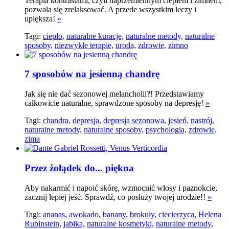
Terapia kontrastami, czyli naprzemiennym ciepłem i zimnem,
pozwala się zrelaksować. A przede wszystkim leczy i
upiększa!
»
Tagi:
ciepło,
naturalne kuracje,
naturalne metody,
naturalne
sposoby,
niezwykłe terapie,
uroda,
zdrowie,
zimno
7 sposobów na jesienną chandrę
Jak się nie dać sezonowej melancholii?! Przedstawiamy
całkowicie naturalne, sprawdzone sposoby na depresję!
»
Tagi:
chandra,
depresja,
depresja sezonowa,
jesień,
nastrój,
naturalne metody,
naturalne sposoby,
psychologia,
zdrowie,
zima
Przez żołądek do... piękna
Aby nakarmić i napoić skórę, wzmocnić włosy i paznokcie,
zacznij lepiej jeść. Sprawdź, co posłuży twojej urodzie!!
»
Tagi:
ananas,
awokado,
banany,
brokuły,
ciecierzyca,
Helena
Rubinstein,
jabłka,
naturalne kosmetyki,
naturalne metody,