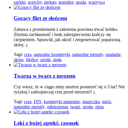
ogórki,
orzechy,
piękno,
pomidor,
uroda,
warzywa
Gorący flirt ze słońcem
Zabawa z promieniami z założenia powinna trwać krótko.
Zbytnia zachłanność i brak zabezpieczenia kończy się
cierpieniem. Sprawdź, jak ukoić i zregenerować poparzoną
skórę.
»
Tagi:
cera,
naturalne kosmetyki,
naturalne metody,
opalanie,
skóra,
Słońce,
uroda,
zioła
Twarzą w twarz z mrozem
Czy wiesz, że w ciągu zimy możesz postarzeć się o 5 lat? Nie
ryzykuj i zabezpieczaj cerę przed mrozem!!
»
Tagi:
cera,
DIY,
kosmetyki naturalne,
maseczka,
mróz,
naturalne metody,
odmrożenia,
twarz,
uroda,
zima
Leki z bożej apteki: czosnek