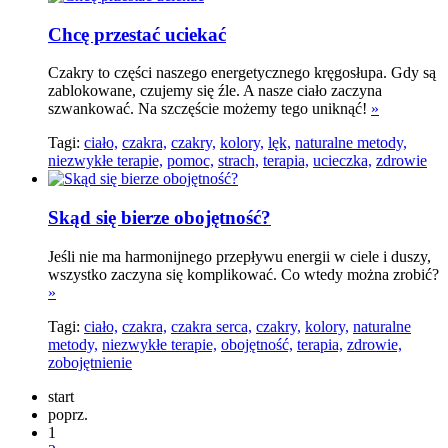
Chcę przestać uciekać
Czakry to części naszego energetycznego kręgosłupa. Gdy są
zablokowane, czujemy się źle. A nasze ciało zaczyna
szwankować. Na szczęście możemy tego uniknąć!
»
Tagi:
ciało,
czakra,
czakry,
kolory,
lęk,
naturalne metody,
niezwykłe terapie,
pomoc,
strach,
terapia,
ucieczka,
zdrowie
Skąd się bierze obojętność?
Jeśli nie ma harmonijnego przepływu energii w ciele i duszy,
wszystko zaczyna się komplikować. Co wtedy można zrobić?
»
Tagi:
ciało,
czakra,
czakra serca,
czakry,
kolory,
naturalne
metody,
niezwykłe terapie,
obojętność,
terapia,
zdrowie,
zobojętnienie
start
poprz.
1