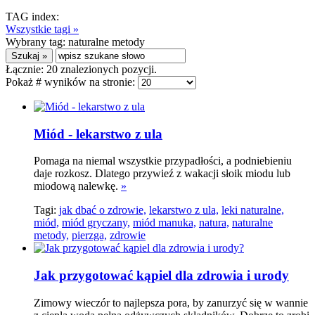
TAG index:
Wszystkie tagi »
Wybrany tag:
naturalne metody
Łącznie:
20
znalezionych pozycji.
Pokaż # wyników na stronie:
Miód - lekarstwo z ula
Pomaga na niemal wszystkie przypadłości, a podniebieniu
daje rozkosz. Dlatego przywieź z wakacji słoik miodu lub
miodową nalewkę.
»
Tagi:
jak dbać o zdrowie,
lekarstwo z ula,
leki naturalne,
miód,
miód gryczany,
miód manuka,
natura,
naturalne
metody,
pierzga,
zdrowie
Jak przygotować kąpiel dla zdrowia i urody
Zimowy wieczór to najlepsza pora, by zanurzyć się w wannie