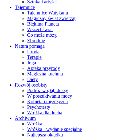
Sztuka i artyści
Tajemnice
Tajemnice Watykanu
Magiczny świat zwierząt
Błękitna Planeta
Wszechświat
Co może mózg
Zbrodnie
Natura pomaga
Uroda
Terapie
Joga
Apteka przyrody
Magiczna kuchnia
Diety
Rozwój osobisty
Podróż w głąb duszy
W poszukiwaniu mocy
Kobieta i mężczyzna
Psychotesty
Wróżka dla ducha
Archiwum
Wróżka
Wróżka - wydanie specjalne
Najlepsza okładka