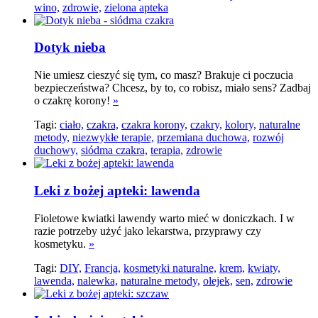
wino,
zdrowie,
zielona apteka
Dotyk nieba
Nie umiesz cieszyć się tym, co masz? Brakuje ci poczucia
bezpieczeństwa? Chcesz, by to, co robisz, miało sens? Zadbaj
o czakrę korony!
»
Tagi:
ciało,
czakra,
czakra korony,
czakry,
kolory,
naturalne
metody,
niezwykłe terapie,
przemiana duchowa,
rozwój
duchowy,
siódma czakra,
terapia,
zdrowie
Leki z bożej apteki: lawenda
Fioletowe kwiatki lawendy warto mieć w doniczkach. I w
razie potrzeby użyć jako lekarstwa, przyprawy czy
kosmetyku.
»
Tagi:
DIY,
Francja,
kosmetyki naturalne,
krem,
kwiaty,
lawenda,
nalewka,
naturalne metody,
olejek,
sen,
zdrowie