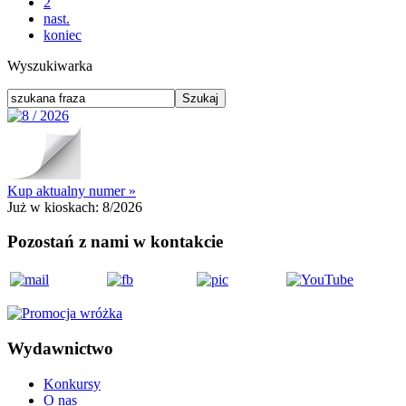
2
nast.
koniec
Wyszukiwarka
Kup aktualny numer »
Już w kioskach:
8/2026
Pozostań z nami w kontakcie
Wydawnictwo
Konkursy
O nas