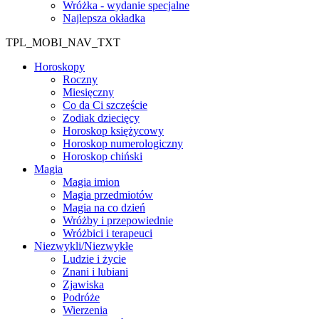
Wróżka - wydanie specjalne
Najlepsza okładka
TPL_MOBI_NAV_TXT
Horoskopy
Roczny
Miesięczny
Co da Ci szczęście
Zodiak dziecięcy
Horoskop księżycowy
Horoskop numerologiczny
Horoskop chiński
Magia
Magia imion
Magia przedmiotów
Magia na co dzień
Wróżby i przepowiednie
Wróżbici i terapeuci
Niezwykli/Niezwykłe
Ludzie i życie
Znani i lubiani
Zjawiska
Podróże
Wierzenia