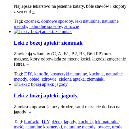
Najlepsze lekarstwo na jesienne katary, bóle stawów i kłopoty
z sercem!
»
Tagi:
czosnek,
domowe sposoby,
leki naturalne,
naturalne
metody,
naturalne sposoby,
zdrowie
Leki z bożej apteki: ziemniak
Zawierają witaminy (C, A, B1, B2, B3, B6 i PP) oraz
magnez, który odpowiada za mocne kości, łagodzi zmęczenie
i stres.
»
Tagi:
DIY,
kartofle,
kosmetyki naturalne,
kuchnia,
naturalne
metody,
obiad,
zdrowie,
zielona apteka,
ziemniaki
Leki z bożej apteki: jagody
Zamiast kupować je przy drodze, sami ruszajcie do lasu na
jagody!
»
Tagi:
borówki,
DIY,
dżem,
jagody,
kuchnia,
leki naturalne,
maść,
naturalne kosmetyki,
naturalne metody,
owoce,
uroda,