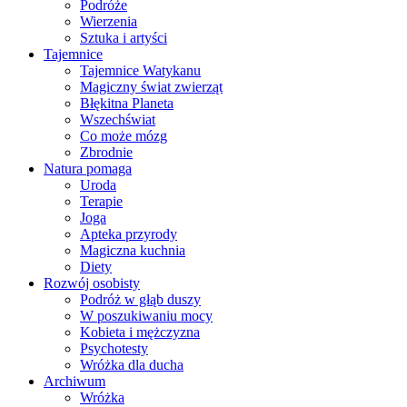
Podróże
Wierzenia
Sztuka i artyści
Tajemnice
Tajemnice Watykanu
Magiczny świat zwierząt
Błękitna Planeta
Wszechświat
Co może mózg
Zbrodnie
Natura pomaga
Uroda
Terapie
Joga
Apteka przyrody
Magiczna kuchnia
Diety
Rozwój osobisty
Podróż w głąb duszy
W poszukiwaniu mocy
Kobieta i mężczyzna
Psychotesty
Wróżka dla ducha
Archiwum
Wróżka