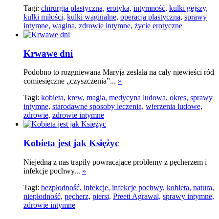
Tagi:
chirurgia plastyczna,
erotyka,
intymność,
kulki gejszy,
kulki miłości,
kulki waginalne,
operacja plastyczna,
sprawy
intymne,
wagina,
zdrowie intymne,
życie erotyczne
Krwawe dni
Podobno to rozgniewana Maryja zesłała na cały niewieści ród
comiesięczne „czyszczenia”...
»
Tagi:
kobieta,
krew,
magia,
medycyna ludowa,
okres,
sprawy
intymne,
starodawne sposoby leczenia,
wierzenia ludowe,
zdrowie,
zdrowie intymne
Kobieta jest jak Księżyc
Niejedną z nas trapiły powracające problemy z pęcherzem i
infekcje pochwy...
»
Tagi:
bezpłodność,
infekcje,
infekcje pochwy,
kobieta,
natura,
niepłodność,
pęcherz,
piersi,
Preeti Agrawal,
sprawy intymne,
zdrowie intymne