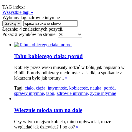
TAG index:
Wszystkie tagi »
Wybrany tag:
zdrowie intymne
Łącznie:
4
znalezionych pozycji.
Pokaż # wyników na stronie:
Tabu kobiecego ciała: poród
Kobiety przez wieki musiały rodzić w bólu, jak napisano w
Biblii. Porody odbierały niedomyte sąsiadki, a spotkanie z
lekarzem było jak tortury...
»
Tagi:
ciało,
ciąża,
intymność,
kobiecość,
nauka,
poród,
sprawy intymne,
tabu,
zdrowie intymne,
życie intymne
Wiecznie młoda tam na dole
Czy w tym miejscu kobieta, mimo upływu lat, może
wyglądać jak dziewica? I po co?
»