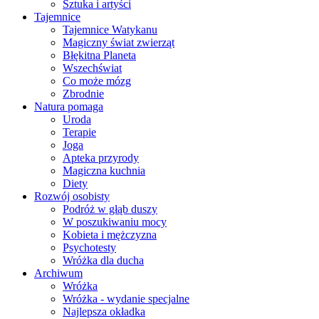
Sztuka i artyści
Tajemnice
Tajemnice Watykanu
Magiczny świat zwierząt
Błękitna Planeta
Wszechświat
Co może mózg
Zbrodnie
Natura pomaga
Uroda
Terapie
Joga
Apteka przyrody
Magiczna kuchnia
Diety
Rozwój osobisty
Podróż w głąb duszy
W poszukiwaniu mocy
Kobieta i mężczyzna
Psychotesty
Wróżka dla ducha
Archiwum
Wróżka
Wróżka - wydanie specjalne
Najlepsza okładka