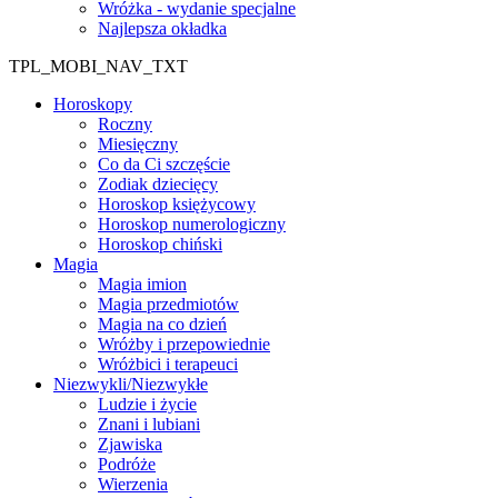
Wróżka - wydanie specjalne
Najlepsza okładka
TPL_MOBI_NAV_TXT
Horoskopy
Roczny
Miesięczny
Co da Ci szczęście
Zodiak dziecięcy
Horoskop księżycowy
Horoskop numerologiczny
Horoskop chiński
Magia
Magia imion
Magia przedmiotów
Magia na co dzień
Wróżby i przepowiednie
Wróżbici i terapeuci
Niezwykli/Niezwykłe
Ludzie i życie
Znani i lubiani
Zjawiska
Podróże
Wierzenia