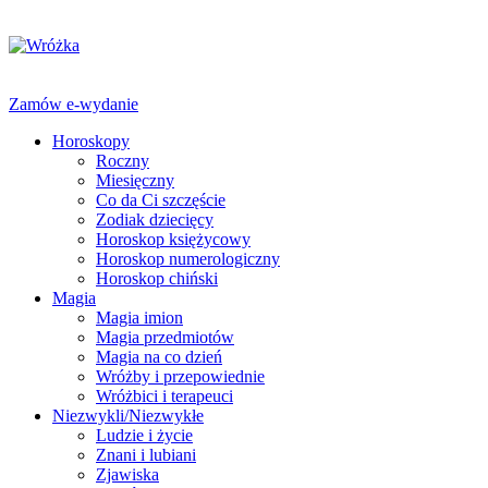
Zamów e-wydanie
Horoskopy
Roczny
Miesięczny
Co da Ci szczęście
Zodiak dziecięcy
Horoskop księżycowy
Horoskop numerologiczny
Horoskop chiński
Magia
Magia imion
Magia przedmiotów
Magia na co dzień
Wróżby i przepowiednie
Wróżbici i terapeuci
Niezwykli/Niezwykłe
Ludzie i życie
Znani i lubiani
Zjawiska