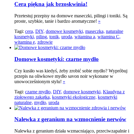
Cera piękna jak brzoskwinia!
Przetestuj przepisy na domowe maseczki, pilingi i toniki. Są
proste, szybkie, tanie i bardzo aromatyczne!
»
Tagi:
cera,
DIY,
domowe kosmetyki,
maseczka,
naturalne
kosmetyki,
piling,
tonik,
uroda,
witamina a,
witamina C,
witamina e,
zdrowie
Domowe kosmetyki: czarne mydło
Czy kusiło was kiedyś, żeby zrobić sobie mydło? Wypróbuj
przepis na oliwkowe mydło savon noir wykonane w
unowocześnionym stylu!
»
Tagi:
czarne mydło,
DIY,
domowe kosmetyki,
Klaudyna z
ziołowego zakątka,
kosmetyki ekologiczne,
kosmetyki
naturalne,
mydło,
uroda
Nalewka z geranium na wzmocnienie nerwów
Nalewka z geranium działa wzmacniająco, przeciwzapalnie i