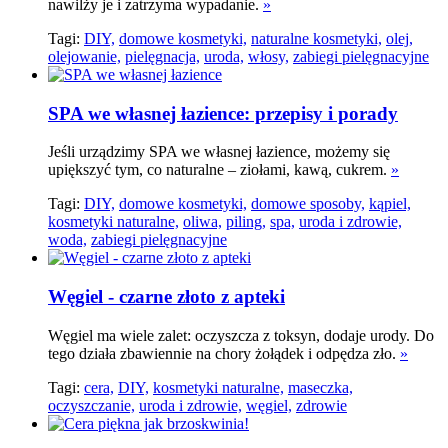
nawilży je i zatrzyma wypadanie.
»
Tagi:
DIY,
domowe kosmetyki,
naturalne kosmetyki,
olej,
olejowanie,
pielęgnacja,
uroda,
włosy,
zabiegi pielęgnacyjne
SPA we własnej łazience: przepisy i porady
Jeśli urządzimy SPA we własnej łazience, możemy się
upiększyć tym, co naturalne – ziołami, kawą, cukrem.
»
Tagi:
DIY,
domowe kosmetyki,
domowe sposoby,
kąpiel,
kosmetyki naturalne,
oliwa,
piling,
spa,
uroda i zdrowie,
woda,
zabiegi pielęgnacyjne
Węgiel - czarne złoto z apteki
Węgiel ma wiele zalet: oczyszcza z toksyn, dodaje urody. Do
tego działa zbawiennie na chory żołądek i odpędza zło.
»
Tagi:
cera,
DIY,
kosmetyki naturalne,
maseczka,
oczyszczanie,
uroda i zdrowie,
węgiel,
zdrowie