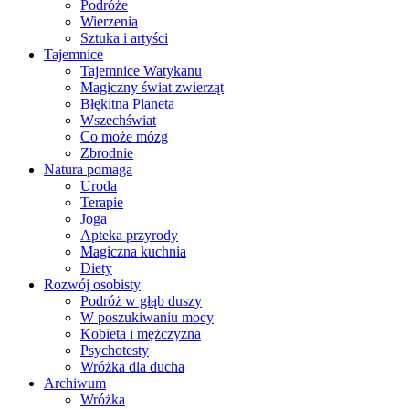
Podróże
Wierzenia
Sztuka i artyści
Tajemnice
Tajemnice Watykanu
Magiczny świat zwierząt
Błękitna Planeta
Wszechświat
Co może mózg
Zbrodnie
Natura pomaga
Uroda
Terapie
Joga
Apteka przyrody
Magiczna kuchnia
Diety
Rozwój osobisty
Podróż w głąb duszy
W poszukiwaniu mocy
Kobieta i mężczyzna
Psychotesty
Wróżka dla ducha
Archiwum
Wróżka