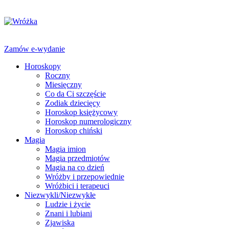
Zamów e-wydanie
Horoskopy
Roczny
Miesięczny
Co da Ci szczęście
Zodiak dziecięcy
Horoskop księżycowy
Horoskop numerologiczny
Horoskop chiński
Magia
Magia imion
Magia przedmiotów
Magia na co dzień
Wróżby i przepowiednie
Wróżbici i terapeuci
Niezwykli/Niezwykłe
Ludzie i życie
Znani i lubiani
Zjawiska