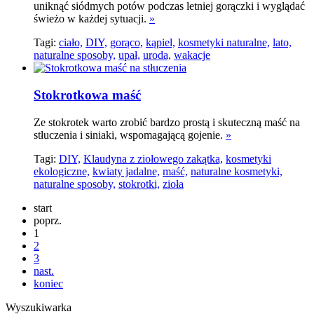
uniknąć siódmych potów podczas letniej gorączki i wyglądać
świeżo w każdej sytuacji.
»
Tagi:
ciało,
DIY,
gorąco,
kąpiel,
kosmetyki naturalne,
lato,
naturalne sposoby,
upał,
uroda,
wakacje
Stokrotkowa maść
Ze stokrotek warto zrobić bardzo prostą i skuteczną maść na
stłuczenia i siniaki, wspomagającą gojenie.
»
Tagi:
DIY,
Klaudyna z ziołowego zakątka,
kosmetyki
ekologiczne,
kwiaty jadalne,
maść,
naturalne kosmetyki,
naturalne sposoby,
stokrotki,
zioła
start
poprz.
1
2
3
nast.
koniec
Wyszukiwarka