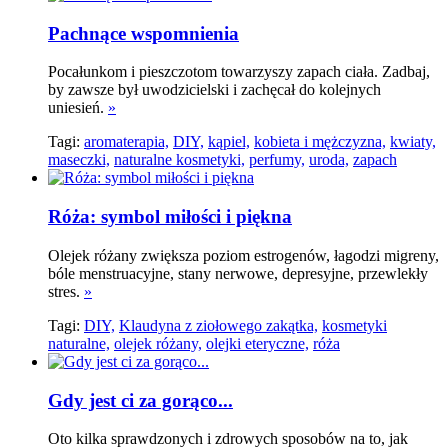
Pachnące wspomnienia
Pocałunkom i pieszczotom towarzyszy zapach ciała. Zadbaj,
by zawsze był uwodzicielski i zachęcał do kolejnych
uniesień.
»
Tagi:
aromaterapia,
DIY,
kąpiel,
kobieta i mężczyzna,
kwiaty,
maseczki,
naturalne kosmetyki,
perfumy,
uroda,
zapach
Róża: symbol miłości i piękna
Olejek różany zwiększa poziom estrogenów, łagodzi migreny,
bóle menstruacyjne, stany nerwowe, depresyjne, przewlekły
stres.
»
Tagi:
DIY,
Klaudyna z ziołowego zakątka,
kosmetyki
naturalne,
olejek różany,
olejki eteryczne,
róża
Gdy jest ci za gorąco...
Oto kilka sprawdzonych i zdrowych sposobów na to, jak