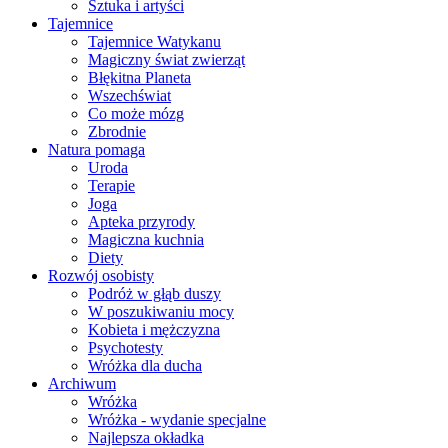
Sztuka i artyści
Tajemnice
Tajemnice Watykanu
Magiczny świat zwierząt
Błękitna Planeta
Wszechświat
Co może mózg
Zbrodnie
Natura pomaga
Uroda
Terapie
Joga
Apteka przyrody
Magiczna kuchnia
Diety
Rozwój osobisty
Podróż w głąb duszy
W poszukiwaniu mocy
Kobieta i mężczyzna
Psychotesty
Wróżka dla ducha
Archiwum
Wróżka
Wróżka - wydanie specjalne
Najlepsza okładka