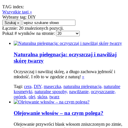
TAG index:
Wszystkie tagi »
Wybrany tag:
DIY
Łącznie:
20
znalezionych pozycji.
Pokaż # wyników na stronie:
Naturalna pielęgnacja: oczyszczaj i nawilżaj
skórę twarzy
Oczyszczaj i nawilżaj skórę, a długo zachowa jędrność i
młodość. I rób to w zgodzie z naturą!
»
Tagi:
cera,
DIY,
maseczka,
naturalna pielęgnacja,
naturalne
kosmetyki,
naturalne sposoby,
nawilżanie,
oczyszczanie,
ogórek,
olej,
skóra,
twarz
Olejowanie włosów – na czym polega?
Olejowanie przywróci blask włosom zniszczonym po zimie,