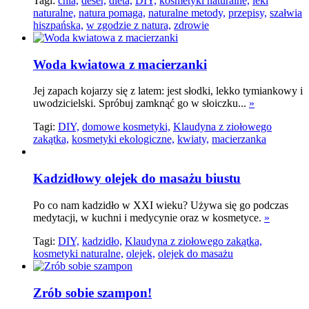
Tagi:
chia,
deser,
dieta,
DIY,
kosmetyki naturalne,
leki
naturalne,
natura pomaga,
naturalne metody,
przepisy,
szałwia
hiszpańska,
w zgodzie z natura,
zdrowie
Woda kwiatowa z macierzanki
Jej zapach kojarzy się z latem: jest słodki, lekko tymiankowy i
uwodzicielski. Spróbuj zamknąć go w słoiczku...
»
Tagi:
DIY,
domowe kosmetyki,
Klaudyna z ziołowego
zakątka,
kosmetyki ekologiczne,
kwiaty,
macierzanka
Kadzidłowy olejek do masażu biustu
Po co nam kadzidło w XXI wieku? Używa się go podczas
medytacji, w kuchni i medycynie oraz w kosmetyce.
»
Tagi:
DIY,
kadzidło,
Klaudyna z ziołowego zakątka,
kosmetyki naturalne,
olejek,
olejek do masażu
Zrób sobie szampon!