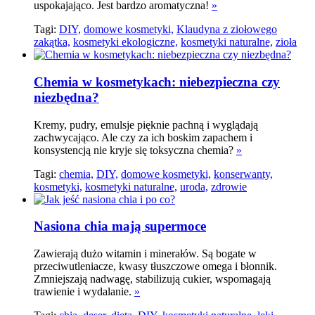
uspokajająco. Jest bardzo aromatyczna!
»
Tagi:
DIY,
domowe kosmetyki,
Klaudyna z ziołowego
zakątka,
kosmetyki ekologiczne,
kosmetyki naturalne,
zioła
Chemia w kosmetykach: niebezpieczna czy
niezbędna?
Kremy, pudry, emulsje pięknie pachną i wyglądają
zachwycająco. Ale czy za ich boskim zapachem i
konsystencją nie kryje się toksyczna chemia?
»
Tagi:
chemia,
DIY,
domowe kosmetyki,
konserwanty,
kosmetyki,
kosmetyki naturalne,
uroda,
zdrowie
Nasiona chia mają supermoce
Zawierają dużo witamin i minerałów. Są bogate w
przeciwutleniacze, kwasy tłuszczowe omega i błonnik.
Zmniejszają nadwagę, stabilizują cukier, wspomagają
trawienie i wydalanie.
»