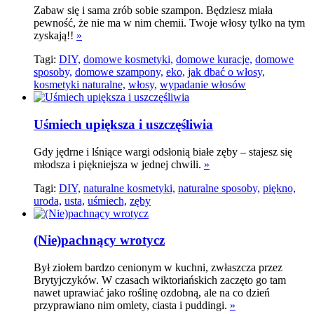
Zabaw się i sama zrób sobie szampon. Będziesz miała
pewność, że nie ma w nim chemii. Twoje włosy tylko na tym
zyskają!!
»
Tagi:
DIY,
domowe kosmetyki,
domowe kuracje,
domowe
sposoby,
domowe szampony,
eko,
jak dbać o włosy,
kosmetyki naturalne,
włosy,
wypadanie włosów
Uśmiech upiększa i uszczęśliwia
Gdy jędrne i lśniące wargi odsłonią białe zęby – stajesz się
młodsza i piękniejsza w jednej chwili.
»
Tagi:
DIY,
naturalne kosmetyki,
naturalne sposoby,
piękno,
uroda,
usta,
uśmiech,
zęby
(Nie)pachnący wrotycz
Był ziołem bardzo cenionym w kuchni, zwłaszcza przez
Brytyjczyków. W czasach wiktoriańskich zaczęto go tam
nawet uprawiać jako roślinę ozdobną, ale na co dzień
przyprawiano nim omlety, ciasta i puddingi.
»