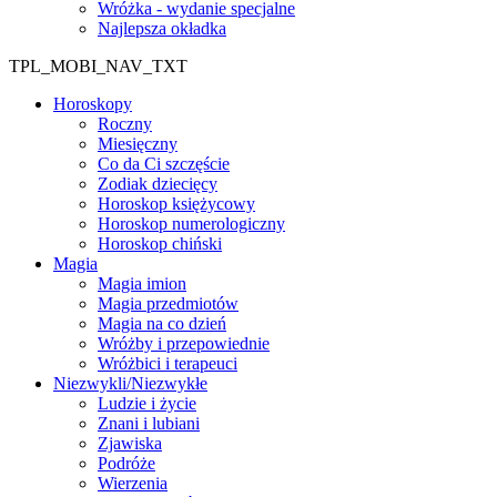
Wróżka - wydanie specjalne
Najlepsza okładka
TPL_MOBI_NAV_TXT
Horoskopy
Roczny
Miesięczny
Co da Ci szczęście
Zodiak dziecięcy
Horoskop księżycowy
Horoskop numerologiczny
Horoskop chiński
Magia
Magia imion
Magia przedmiotów
Magia na co dzień
Wróżby i przepowiednie
Wróżbici i terapeuci
Niezwykli/Niezwykłe
Ludzie i życie
Znani i lubiani
Zjawiska
Podróże
Wierzenia