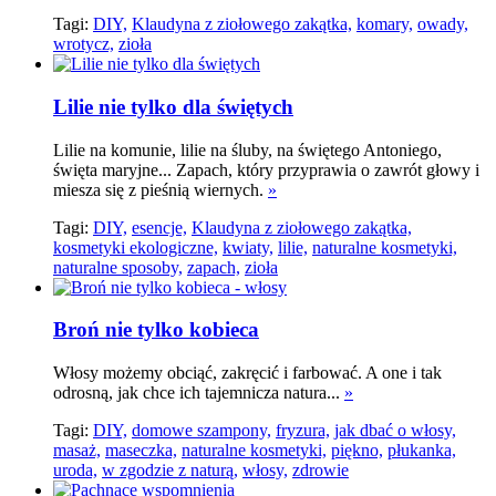
Tagi:
DIY,
Klaudyna z ziołowego zakątka,
komary,
owady,
wrotycz,
zioła
Lilie nie tylko dla świętych
Lilie na komunie, lilie na śluby, na świętego Antoniego,
święta maryjne... Zapach, który przyprawia o zawrót głowy i
miesza się z pieśnią wiernych.
»
Tagi:
DIY,
esencje,
Klaudyna z ziołowego zakątka,
kosmetyki ekologiczne,
kwiaty,
lilie,
naturalne kosmetyki,
naturalne sposoby,
zapach,
zioła
Broń nie tylko kobieca
Włosy możemy obciąć, zakręcić i farbować. A one i tak
odrosną, jak chce ich tajemnicza natura...
»
Tagi:
DIY,
domowe szampony,
fryzura,
jak dbać o włosy,
masaż,
maseczka,
naturalne kosmetyki,
piękno,
płukanka,
uroda,
w zgodzie z naturą,
włosy,
zdrowie