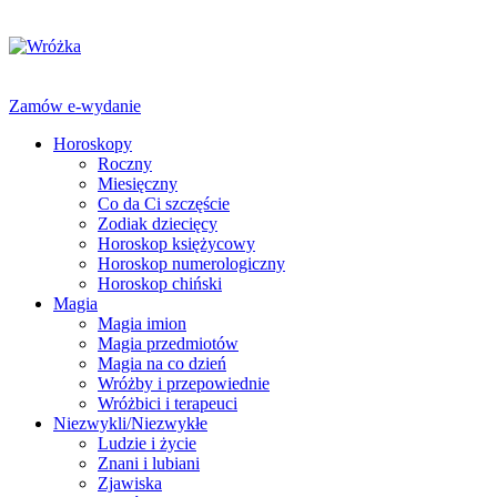
Zamów e-wydanie
Horoskopy
Roczny
Miesięczny
Co da Ci szczęście
Zodiak dziecięcy
Horoskop księżycowy
Horoskop numerologiczny
Horoskop chiński
Magia
Magia imion
Magia przedmiotów
Magia na co dzień
Wróżby i przepowiednie
Wróżbici i terapeuci
Niezwykli/Niezwykłe
Ludzie i życie
Znani i lubiani
Zjawiska