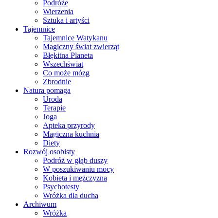
Podróże
Wierzenia
Sztuka i artyści
Tajemnice
Tajemnice Watykanu
Magiczny świat zwierząt
Błękitna Planeta
Wszechświat
Co może mózg
Zbrodnie
Natura pomaga
Uroda
Terapie
Joga
Apteka przyrody
Magiczna kuchnia
Diety
Rozwój osobisty
Podróż w głąb duszy
W poszukiwaniu mocy
Kobieta i mężczyzna
Psychotesty
Wróżka dla ducha
Archiwum
Wróżka