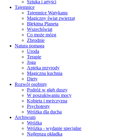
Sztuka i artyści
Tajemnice
Tajemnice Watykanu
Magiczny świat zwierząt
Błękitna Planeta
Wszechświat
Co może mózg
Zbrodnie
Natura pomaga
Uroda
Terapie
Joga
Apteka przyrody
Magiczna kuchnia
Diety
Rozwój osobisty
Podróż w głąb duszy
W poszukiwaniu mocy
Kobieta i mężczyzna
Psychotesty
Wróżka dla ducha
Archiwum
Wróżka
Wróżka - wydanie specjalne
Najlepsza okładka