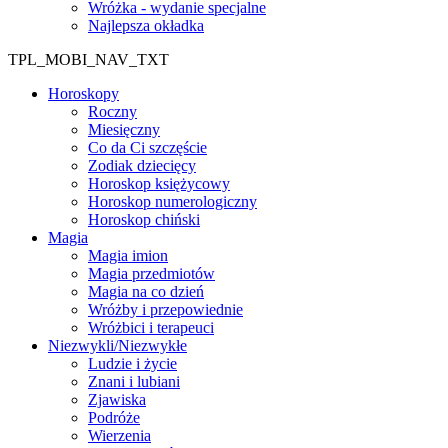
Wróżka - wydanie specjalne
Najlepsza okładka
TPL_MOBI_NAV_TXT
Horoskopy
Roczny
Miesięczny
Co da Ci szczęście
Zodiak dziecięcy
Horoskop księżycowy
Horoskop numerologiczny
Horoskop chiński
Magia
Magia imion
Magia przedmiotów
Magia na co dzień
Wróżby i przepowiednie
Wróżbici i terapeuci
Niezwykli/Niezwykłe
Ludzie i życie
Znani i lubiani
Zjawiska
Podróże
Wierzenia