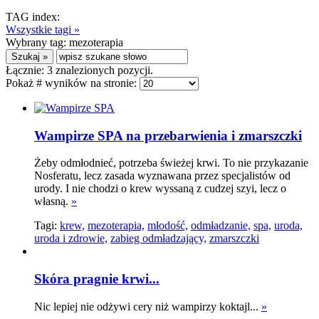
TAG index:
Wszystkie tagi »
Wybrany tag:
mezoterapia
Łącznie:
3
znalezionych pozycji.
Pokaż # wyników na stronie:
Wampirze SPA na przebarwienia i zmarszczki
Żeby odmłodnieć, potrzeba świeżej krwi. To nie przykazanie
Nosferatu, lecz zasada wyznawana przez specjalistów od
urody. I nie chodzi o krew wyssaną z cudzej szyi, lecz o
własną.
»
Tagi:
krew,
mezoterapia,
młodość,
odmładzanie,
spa,
uroda,
uroda i zdrowie,
zabieg odmładzający,
zmarszczki
Skóra pragnie krwi...
Nic lepiej nie odżywi cery niż wampirzy koktajl...
»