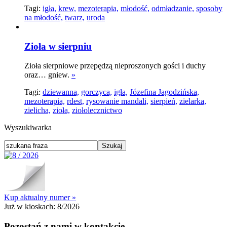
Tagi:
igła,
krew,
mezoterapia,
młodość,
odmładzanie,
sposoby
na młodość,
twarz,
uroda
Zioła w sierpniu
Zioła sierpniowe przepędzą nieproszonych gości i duchy
oraz… gniew.
»
Tagi:
dziewanna,
gorczyca,
igła,
Józefina Jagodzińska,
mezoterapia,
rdest,
rysowanie mandali,
sierpień,
zielarka,
zielicha,
zioła,
ziołolecznictwo
Wyszukiwarka
Kup aktualny numer »
Już w kioskach:
8/2026
Pozostań z nami w kontakcie