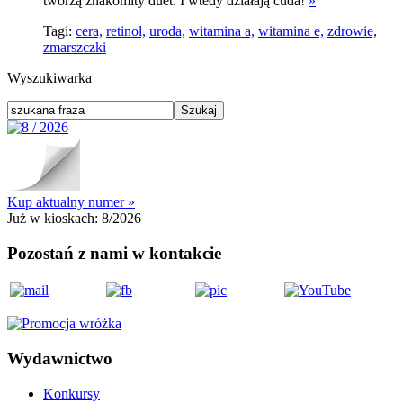
tworzą znakomity duet. I wtedy działają cuda!
»
Tagi:
cera,
retinol,
uroda,
witamina a,
witamina e,
zdrowie,
zmarszczki
Wyszukiwarka
Kup aktualny numer »
Już w kioskach:
8/2026
Pozostań z nami w kontakcie
Wydawnictwo
Konkursy