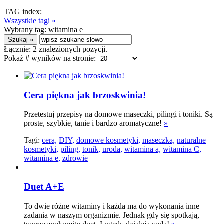
TAG index:
Wszystkie tagi »
Wybrany tag:
witamina e
Łącznie:
2
znalezionych pozycji.
Pokaż # wyników na stronie:
Cera piękna jak brzoskwinia!
Przetestuj przepisy na domowe maseczki, pilingi i toniki. Są
proste, szybkie, tanie i bardzo aromatyczne!
»
Tagi:
cera,
DIY,
domowe kosmetyki,
maseczka,
naturalne
kosmetyki,
piling,
tonik,
uroda,
witamina a,
witamina C,
witamina e,
zdrowie
Duet A+E
To dwie różne witaminy i każda ma do wykonania inne
zadania w naszym organizmie. Jednak gdy się spotkają,