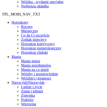
Wróżka - wydanie specjalne
Najlepsza okładka
TPL_MOBI_NAV_TXT
Horoskopy
Roczny
Miesięczny
Co da Ci szczęście
Zodiak dziecięcy
Horoskop księżycowy
Horoskop numerologiczny
Horoskop chiński
Magia
Magia imion
Magia przedmiotów
Magia na co dzień
Wróżby i przepowiednie
Wróżbici i terapeuci
Niezwykli/Niezwykłe
Ludzie i życie
Znani i lubiani
Zjawiska
Podróże
Wierzenia