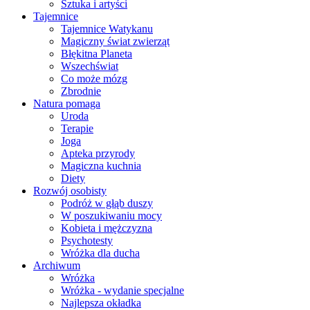
Sztuka i artyści
Tajemnice
Tajemnice Watykanu
Magiczny świat zwierząt
Błękitna Planeta
Wszechświat
Co może mózg
Zbrodnie
Natura pomaga
Uroda
Terapie
Joga
Apteka przyrody
Magiczna kuchnia
Diety
Rozwój osobisty
Podróż w głąb duszy
W poszukiwaniu mocy
Kobieta i mężczyzna
Psychotesty
Wróżka dla ducha
Archiwum
Wróżka
Wróżka - wydanie specjalne
Najlepsza okładka