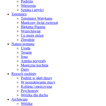
Podróże
Wierzenia
Sztuka i artyści
Tajemnice
Tajemnice Watykanu
Magiczny świat zwierząt
Błękitna Planeta
Wszechświat
Co może mózg
Zbrodnie
Natura pomaga
Uroda
Terapie
Joga
Apteka przyrody
Magiczna kuchnia
Diety
Rozwój osobisty
Podróż w głąb duszy
W poszukiwaniu mocy
Kobieta i mężczyzna
Psychotesty
Wróżka dla ducha
Archiwum
Wróżka