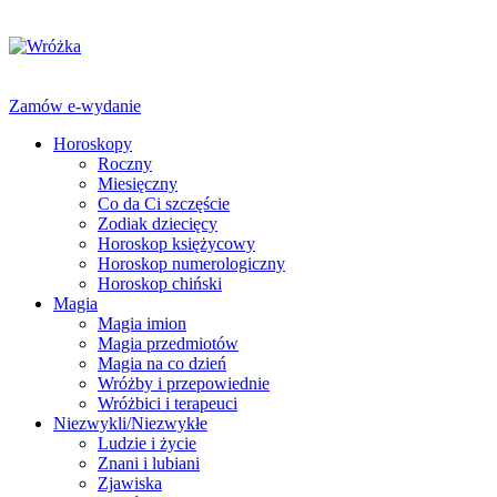
Zamów e-wydanie
Horoskopy
Roczny
Miesięczny
Co da Ci szczęście
Zodiak dziecięcy
Horoskop księżycowy
Horoskop numerologiczny
Horoskop chiński
Magia
Magia imion
Magia przedmiotów
Magia na co dzień
Wróżby i przepowiednie
Wróżbici i terapeuci
Niezwykli/Niezwykłe
Ludzie i życie
Znani i lubiani
Zjawiska