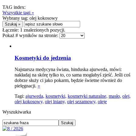
TAG index:
Wszystkie tagi »
Wybrany tag:
olej kokosowy
Łącznie:
1
znalezionych pozycji.
Pokaż # wyników na stronie:
Kosmetyki do jedzenia
Najstarsza medycyna świata, hinduska ajurweda, mówi:
nakładaj na skórę tylko to, co sama mogłabyś zjeść. Jeśli coś
dobrze służy ci jako pokarm, będzie świetne również do
pielęgnacji.
»
Tagi:
ajurweda,
kosmetyki,
kosmetyki naturalne,
masło,
olej,
olej kokosowy,
olej lniany,
olej sezamowy,
oleje
Wyszukiwarka