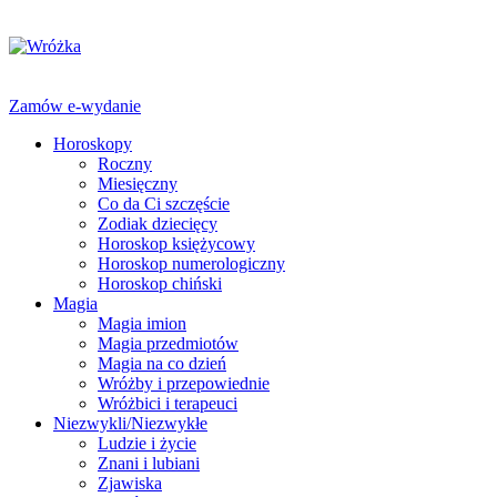
Zamów e-wydanie
Horoskopy
Roczny
Miesięczny
Co da Ci szczęście
Zodiak dziecięcy
Horoskop księżycowy
Horoskop numerologiczny
Horoskop chiński
Magia
Magia imion
Magia przedmiotów
Magia na co dzień
Wróżby i przepowiednie
Wróżbici i terapeuci
Niezwykli/Niezwykłe
Ludzie i życie
Znani i lubiani
Zjawiska