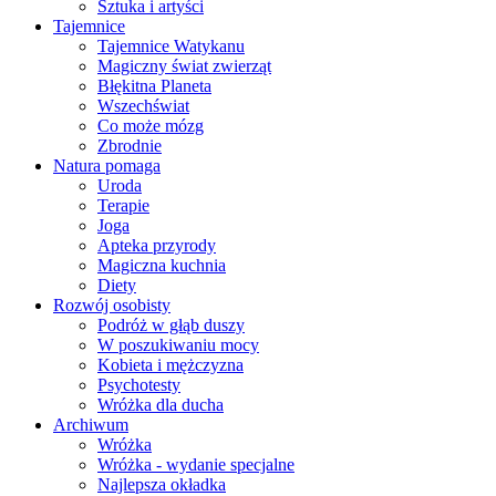
Sztuka i artyści
Tajemnice
Tajemnice Watykanu
Magiczny świat zwierząt
Błękitna Planeta
Wszechświat
Co może mózg
Zbrodnie
Natura pomaga
Uroda
Terapie
Joga
Apteka przyrody
Magiczna kuchnia
Diety
Rozwój osobisty
Podróż w głąb duszy
W poszukiwaniu mocy
Kobieta i mężczyzna
Psychotesty
Wróżka dla ducha
Archiwum
Wróżka
Wróżka - wydanie specjalne
Najlepsza okładka