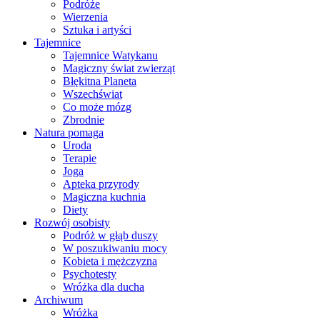
Podróże
Wierzenia
Sztuka i artyści
Tajemnice
Tajemnice Watykanu
Magiczny świat zwierząt
Błękitna Planeta
Wszechświat
Co może mózg
Zbrodnie
Natura pomaga
Uroda
Terapie
Joga
Apteka przyrody
Magiczna kuchnia
Diety
Rozwój osobisty
Podróż w głąb duszy
W poszukiwaniu mocy
Kobieta i mężczyzna
Psychotesty
Wróżka dla ducha
Archiwum
Wróżka