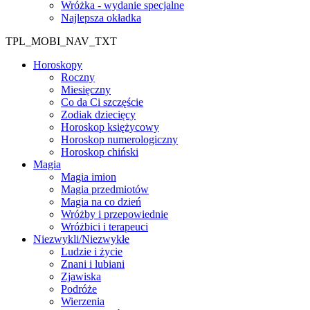
Wróżka - wydanie specjalne
Najlepsza okładka
TPL_MOBI_NAV_TXT
Horoskopy
Roczny
Miesięczny
Co da Ci szczęście
Zodiak dziecięcy
Horoskop księżycowy
Horoskop numerologiczny
Horoskop chiński
Magia
Magia imion
Magia przedmiotów
Magia na co dzień
Wróżby i przepowiednie
Wróżbici i terapeuci
Niezwykli/Niezwykłe
Ludzie i życie
Znani i lubiani
Zjawiska
Podróże
Wierzenia