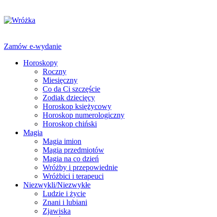
Zamów e-wydanie
Horoskopy
Roczny
Miesięczny
Co da Ci szczęście
Zodiak dziecięcy
Horoskop księżycowy
Horoskop numerologiczny
Horoskop chiński
Magia
Magia imion
Magia przedmiotów
Magia na co dzień
Wróżby i przepowiednie
Wróżbici i terapeuci
Niezwykli/Niezwykłe
Ludzie i życie
Znani i lubiani
Zjawiska