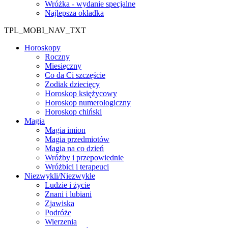
Wróżka - wydanie specjalne
Najlepsza okładka
TPL_MOBI_NAV_TXT
Horoskopy
Roczny
Miesięczny
Co da Ci szczęście
Zodiak dziecięcy
Horoskop księżycowy
Horoskop numerologiczny
Horoskop chiński
Magia
Magia imion
Magia przedmiotów
Magia na co dzień
Wróżby i przepowiednie
Wróżbici i terapeuci
Niezwykli/Niezwykłe
Ludzie i życie
Znani i lubiani
Zjawiska
Podróże
Wierzenia