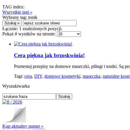
TAG index:
Wszystkie tagi »
Wybrany tag:
tonik
Łącznie:
1
znalezionych pozycji.
Pokaż # wyników na stronie:
Cera piękna jak brzoskwinia!
Przetestuj przepisy na domowe maseczki, pilingi i toniki. Są pr
Tagi:
cera,
DIY,
domowe kosmetyki,
maseczka,
naturalne kosm
Wyszukiwarka
Kup aktualny numer »