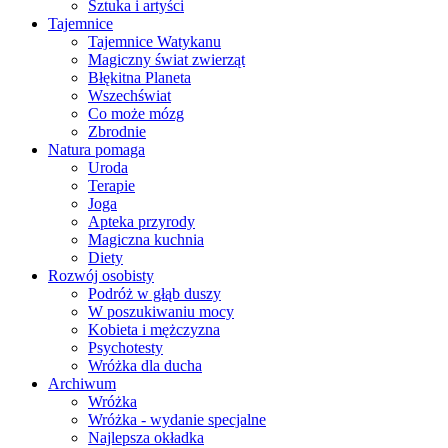
Sztuka i artyści
Tajemnice
Tajemnice Watykanu
Magiczny świat zwierząt
Błękitna Planeta
Wszechświat
Co może mózg
Zbrodnie
Natura pomaga
Uroda
Terapie
Joga
Apteka przyrody
Magiczna kuchnia
Diety
Rozwój osobisty
Podróż w głąb duszy
W poszukiwaniu mocy
Kobieta i mężczyzna
Psychotesty
Wróżka dla ducha
Archiwum
Wróżka
Wróżka - wydanie specjalne
Najlepsza okładka