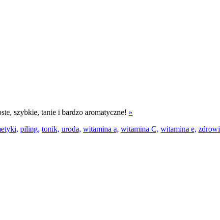
oste, szybkie, tanie i bardzo aromatyczne!
»
etyki,
piling,
tonik,
uroda,
witamina a,
witamina C,
witamina e,
zdrowi