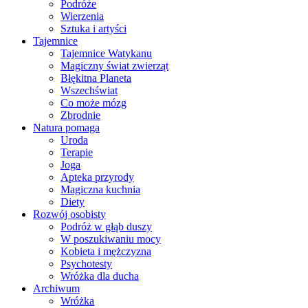
Podróże
Wierzenia
Sztuka i artyści
Tajemnice
Tajemnice Watykanu
Magiczny świat zwierząt
Błękitna Planeta
Wszechświat
Co może mózg
Zbrodnie
Natura pomaga
Uroda
Terapie
Joga
Apteka przyrody
Magiczna kuchnia
Diety
Rozwój osobisty
Podróż w głąb duszy
W poszukiwaniu mocy
Kobieta i mężczyzna
Psychotesty
Wróżka dla ducha
Archiwum
Wróżka