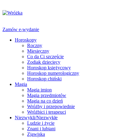
Zamów e-wydanie
Horoskopy
Roczny
Miesięczny
Co da Ci szczęście
Zodiak dziecięcy
Horoskop księżycowy
Horoskop numerologiczny
Horoskop chiński
Magia
Magia imion
Magia przedmiotów
Magia na co dzień
Wróżby i przepowiednie
Wróżbici i terapeuci
Niezwykli/Niezwykłe
Ludzie i życie
Znani i lubiani
Zjawiska