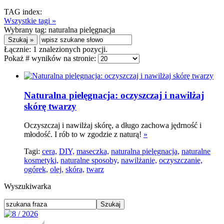
TAG index:
Wszystkie tagi »
Wybrany tag:
naturalna pielęgnacja
Łącznie:
1
znalezionych pozycji.
Pokaż # wyników na stronie:
Naturalna pielęgnacja: oczyszczaj i nawilżaj
skórę twarzy
Oczyszczaj i nawilżaj skórę, a długo zachowa jędrność i
młodość. I rób to w zgodzie z naturą!
»
Tagi:
cera,
DIY,
maseczka,
naturalna pielęgnacja,
naturalne
kosmetyki,
naturalne sposoby,
nawilżanie,
oczyszczanie,
ogórek,
olej,
skóra,
twarz
Wyszukiwarka