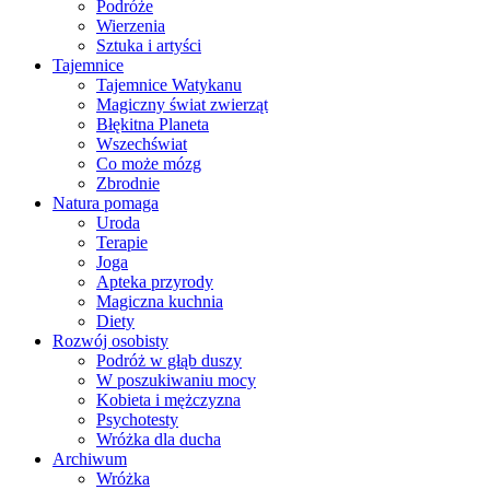
Podróże
Wierzenia
Sztuka i artyści
Tajemnice
Tajemnice Watykanu
Magiczny świat zwierząt
Błękitna Planeta
Wszechświat
Co może mózg
Zbrodnie
Natura pomaga
Uroda
Terapie
Joga
Apteka przyrody
Magiczna kuchnia
Diety
Rozwój osobisty
Podróż w głąb duszy
W poszukiwaniu mocy
Kobieta i mężczyzna
Psychotesty
Wróżka dla ducha
Archiwum
Wróżka