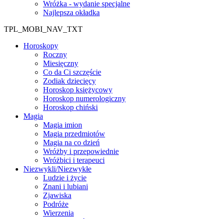
Wróżka - wydanie specjalne
Najlepsza okładka
TPL_MOBI_NAV_TXT
Horoskopy
Roczny
Miesięczny
Co da Ci szczęście
Zodiak dziecięcy
Horoskop księżycowy
Horoskop numerologiczny
Horoskop chiński
Magia
Magia imion
Magia przedmiotów
Magia na co dzień
Wróżby i przepowiednie
Wróżbici i terapeuci
Niezwykli/Niezwykłe
Ludzie i życie
Znani i lubiani
Zjawiska
Podróże
Wierzenia