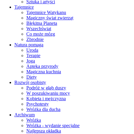
Sztuka i artyści
Tajemnice
Tajemnice Watykanu
Magiczny świat zwierząt
Błękitna Planeta
Wszechświat
Co może mózg
Zbrodnie
Natura pomaga
Uroda
Terapie
Joga
Apteka przyrody
Magiczna kuchnia
Diety
Rozwój osobisty
Podróż w głąb duszy
W poszukiwaniu mocy
Kobieta i mężczyzna
Psychotesty
Wróżka dla ducha
Archiwum
Wróżka
Wróżka - wydanie specjalne
Najlepsza okładka