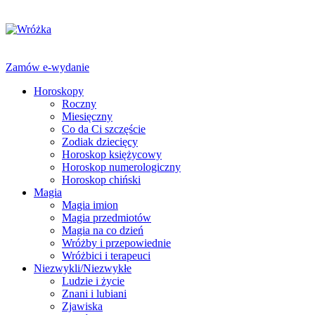
Zamów e-wydanie
Horoskopy
Roczny
Miesięczny
Co da Ci szczęście
Zodiak dziecięcy
Horoskop księżycowy
Horoskop numerologiczny
Horoskop chiński
Magia
Magia imion
Magia przedmiotów
Magia na co dzień
Wróżby i przepowiednie
Wróżbici i terapeuci
Niezwykli/Niezwykłe
Ludzie i życie
Znani i lubiani
Zjawiska