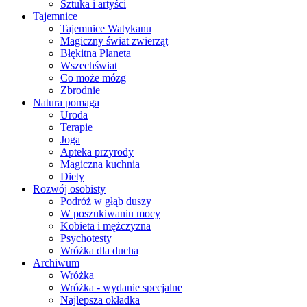
Sztuka i artyści
Tajemnice
Tajemnice Watykanu
Magiczny świat zwierząt
Błękitna Planeta
Wszechświat
Co może mózg
Zbrodnie
Natura pomaga
Uroda
Terapie
Joga
Apteka przyrody
Magiczna kuchnia
Diety
Rozwój osobisty
Podróż w głąb duszy
W poszukiwaniu mocy
Kobieta i mężczyzna
Psychotesty
Wróżka dla ducha
Archiwum
Wróżka
Wróżka - wydanie specjalne
Najlepsza okładka