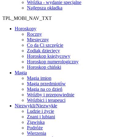
Wróżka - wydanie specjalne
Najlepsza okładka
TPL_MOBI_NAV_TXT
Horoskopy
Roczny
Miesięczny
Co da Ci szczęście
Zodiak dziecięcy
Horoskop księżycowy
Horoskop numerologiczny
Horoskop chiński
Magia
Magia imion
Magia przedmiotów
Magia na co dzień
Wróżby i przepowiednie
Wróżbici i terapeuci
Niezwykli/Niezwykłe
Ludzie i życie
Znani i lubiani
Zjawiska
Podróże
Wierzenia