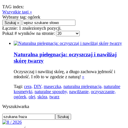
TAG index:
Wszystkie tagi »
Wybrany tag:
ogórek
Łącznie:
1
znalezionych pozycji.
Pokaż # wyników na stronie:
Naturalna pielęgnacja: oczyszczaj i nawilżaj
skórę twarzy
Oczyszczaj i nawilżaj skórę, a długo zachowa jędrność i
młodość. I rób to w zgodzie z naturą!
»
Tagi:
cera,
DIY,
maseczka,
naturalna pielęgnacja,
naturalne
kosmetyki,
naturalne sposoby,
nawilżanie,
oczyszczanie,
ogórek,
olej,
skóra,
twarz
Wyszukiwarka