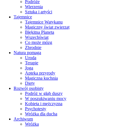
Podróże
Wierzenia
Sztuka i artyści
Tajemnice
Tajemnice Watykanu
Magiczny świat zwierząt
Błękitna Planeta
Wszechświat
Co może mózg
Zbrodnie
Natura pomaga
Uroda
Terapie
Joga
Apteka przyrody
Magiczna kuchnia
Diety
Rozwój osobisty
Podróż w głąb duszy
W poszukiwaniu mocy
Kobieta i mężczyzna
Psychotesty
Wróżka dla ducha
Archiwum
Wróżka