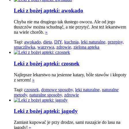
Leki z bożej apteki: awokado
Chyba nie ma drugiego tak tłustego owocu. Ale od jego
tłuszczów można schudnąć, a nie przytyć. Jest też lekarstwem
na wiele chorób.
»
Tagi:
awokado,
dieta,
DIY,
kuchnia,
leki naturalne,
przepisy,
smaczliwka,
warzywa,
zdrowie,
zielona apteka
Leki z bożej apteki: czosnek
Najlepsze lekarstwo na jesienne katary, bóle stawów i kłopoty
z sercem!
»
Tagi:
czosnek,
domowe sposoby,
leki naturalne,
naturalne
metody,
naturalne sposoby,
zdrowie
Leki z bożej apteki: jagody
Zamiast kupować je przy drodze, sami ruszajcie do lasu na
jagody!
»