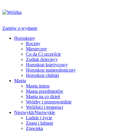
Zamów e-wydanie
Horoskopy
Roczny
Miesięczny
Co da Ci szczęście
Zodiak dziecięcy
Horoskop księżycowy
Horoskop numerologiczny
Horoskop chiński
Magia
Magia imion
Magia przedmiotów
Magia na co dzień
Wróżby i przepowiednie
Wróżbici i terapeuci
Niezwykli/Niezwykłe
Ludzie i życie
Znani i lubiani
Zjawiska