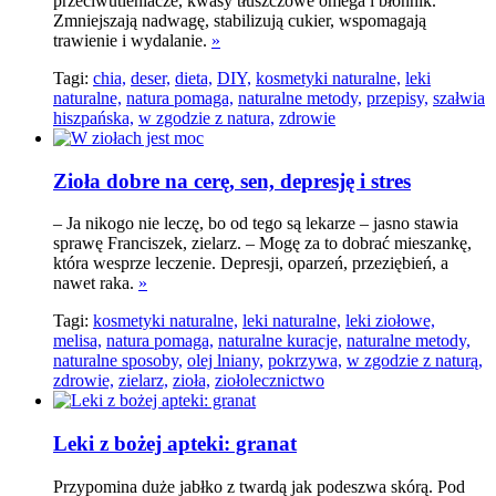
przeciwutleniacze, kwasy tłuszczowe omega i błonnik.
Zmniejszają nadwagę, stabilizują cukier, wspomagają
trawienie i wydalanie.
»
Tagi:
chia,
deser,
dieta,
DIY,
kosmetyki naturalne,
leki
naturalne,
natura pomaga,
naturalne metody,
przepisy,
szałwia
hiszpańska,
w zgodzie z natura,
zdrowie
Zioła dobre na cerę, sen, depresję i stres
– Ja nikogo nie leczę, bo od tego są lekarze – jasno stawia
sprawę Franciszek, zielarz. – Mogę za to dobrać mieszankę,
która wesprze leczenie. Depresji, oparzeń, przeziębień, a
nawet raka.
»
Tagi:
kosmetyki naturalne,
leki naturalne,
leki ziołowe,
melisa,
natura pomaga,
naturalne kuracje,
naturalne metody,
naturalne sposoby,
olej lniany,
pokrzywa,
w zgodzie z naturą,
zdrowie,
zielarz,
zioła,
ziołolecznictwo
Leki z bożej apteki: granat
Przypomina duże jabłko z twardą jak podeszwa skórą. Pod