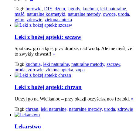
Tagi:
borówki,
DIY,
dżem,
jagody,
kuchnia,
leki naturalne,
maść,
naturalne kosmetyki,
naturalne metody,
owoce,
uroda,
wino,
zdrowie,
zielona apteka
Leki z bożej apteki: szczaw
Spotkasz go na łące, przy drodze, nad wodą. Ale nie myśl, że
to zwykły chwast!!
»
Tagi:
kuchnia,
leki naturalne,
naturalne metody,
szczaw,
uroda,
zdrowie,
zielona apteka,
zupa
Leki z bożej apteki: chrzan
Utrzyj go na Wielkanoc – przy okazji oczyścisz nos i zatoki.
»
Tagi:
chrzan,
leki naturalne,
naturalne metody,
uroda,
zdrowie
Lekarstwo