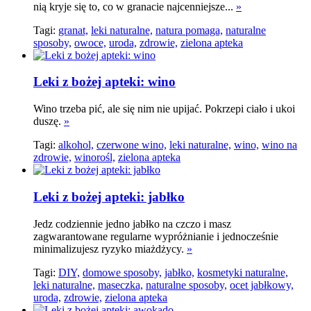
nią kryje się to, co w granacie najcenniejsze...
»
Tagi:
granat,
leki naturalne,
natura pomaga,
naturalne
sposoby,
owoce,
uroda,
zdrowie,
zielona apteka
Leki z bożej apteki: wino
Wino trzeba pić, ale się nim nie upijać. Pokrzepi ciało i ukoi
duszę.
»
Tagi:
alkohol,
czerwone wino,
leki naturalne,
wino,
wino na
zdrowie,
winorośl,
zielona apteka
Leki z bożej apteki: jabłko
Jedz codziennie jedno jabłko na czczo i masz
zagwarantowane regularne wypróżnianie i jednocześnie
minimalizujesz ryzyko miażdżycy.
»
Tagi:
DIY,
domowe sposoby,
jabłko,
kosmetyki naturalne,
leki naturalne,
maseczka,
naturalne sposoby,
ocet jabłkowy,
uroda,
zdrowie,
zielona apteka