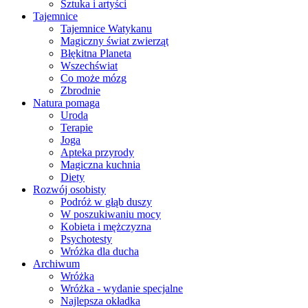
Sztuka i artyści
Tajemnice
Tajemnice Watykanu
Magiczny świat zwierząt
Błękitna Planeta
Wszechświat
Co może mózg
Zbrodnie
Natura pomaga
Uroda
Terapie
Joga
Apteka przyrody
Magiczna kuchnia
Diety
Rozwój osobisty
Podróż w głąb duszy
W poszukiwaniu mocy
Kobieta i mężczyzna
Psychotesty
Wróżka dla ducha
Archiwum
Wróżka
Wróżka - wydanie specjalne
Najlepsza okładka