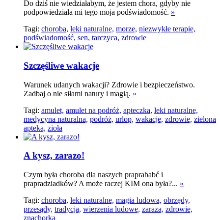
Do dziś nie wiedziałabym, że jestem chora, gdyby nie
podpowiedziała mi tego moja podświadomość.
»
Tagi:
choroba,
leki naturalne,
morze,
niezwykłe terapie,
podświadomość,
sen,
tarczyca,
zdrowie
Szczęśliwe wakacje
Warunek udanych wakacji? Zdrowie i bezpieczeństwo.
Zadbaj o nie siłami natury i magią.
»
Tagi:
amulet,
amulet na podróż,
apteczka,
leki naturalne,
medycyna naturalna,
podróż,
urlop,
wakacje,
zdrowie,
zielona
apteka,
zioła
A kysz, zarazo!
Czym była choroba dla naszych praprababć i
prapradziadków? A może raczej KIM ona była?...
»
Tagi:
choroba,
leki naturalne,
magia ludowa,
obrzędy,
przesądy,
tradycja,
wierzenia ludowe,
zaraza,
zdrowie,
znachorka