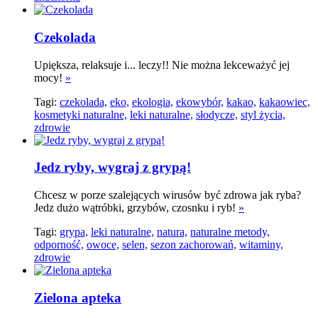
Czekolada
Upiększa, relaksuje i... leczy!! Nie można lekceważyć jej
mocy!
»
Tagi:
czekolada,
eko,
ekologia,
ekowybór,
kakao,
kakaowiec,
kosmetyki naturalne,
leki naturalne,
słodycze,
styl życia,
zdrowie
Jedz ryby, wygraj z grypą!
Chcesz w porze szalejących wirusów być zdrowa jak ryba?
Jedz dużo wątróbki, grzybów, czosnku i ryb!
»
Tagi:
grypa,
leki naturalne,
natura,
naturalne metody,
odporność,
owoce,
selen,
sezon zachorowań,
witaminy,
zdrowie
Zielona apteka