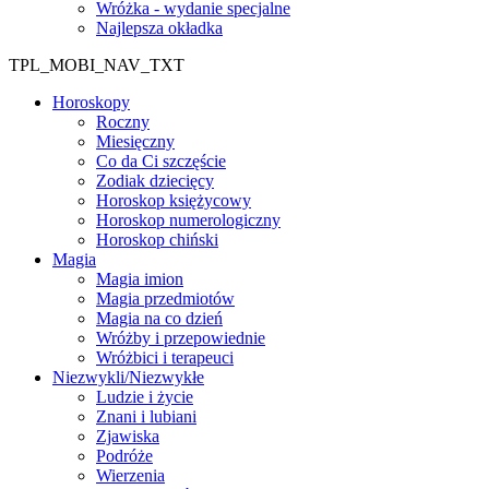
Wróżka - wydanie specjalne
Najlepsza okładka
TPL_MOBI_NAV_TXT
Horoskopy
Roczny
Miesięczny
Co da Ci szczęście
Zodiak dziecięcy
Horoskop księżycowy
Horoskop numerologiczny
Horoskop chiński
Magia
Magia imion
Magia przedmiotów
Magia na co dzień
Wróżby i przepowiednie
Wróżbici i terapeuci
Niezwykli/Niezwykłe
Ludzie i życie
Znani i lubiani
Zjawiska
Podróże
Wierzenia