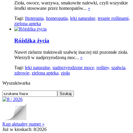
Zioła, owoce, warzywa, smakowite nalewki, czyli wszystkie
środki stosowane przez homeopatów...
»
Tagi:
fitoterapia,
homeopatia,
leki naturalne,
terapie roślinami,
zielona apteka
Różdżka życia
Nawet zielarze traktowali szałwię inaczej niż pozostałe zioła.
Wierzyli w nadprzyrodzoną moc...
»
Tagi:
leki naturalne,
nadprzyrodzone moce,
rośliny,
szałwia,
zdrowie,
zielona apteka,
zioła
Wyszukiwarka
Kup aktualny numer »
Już w kioskach:
8/2026