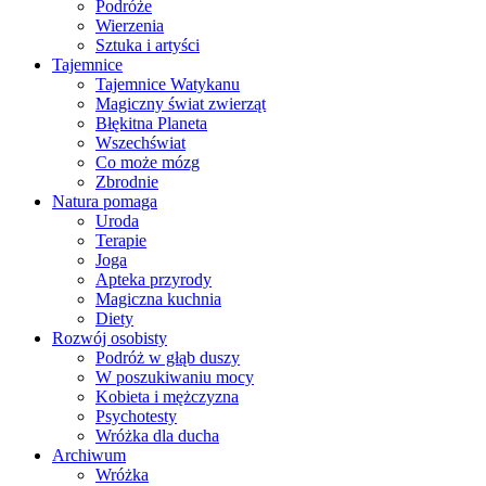
Podróże
Wierzenia
Sztuka i artyści
Tajemnice
Tajemnice Watykanu
Magiczny świat zwierząt
Błękitna Planeta
Wszechświat
Co może mózg
Zbrodnie
Natura pomaga
Uroda
Terapie
Joga
Apteka przyrody
Magiczna kuchnia
Diety
Rozwój osobisty
Podróż w głąb duszy
W poszukiwaniu mocy
Kobieta i mężczyzna
Psychotesty
Wróżka dla ducha
Archiwum
Wróżka