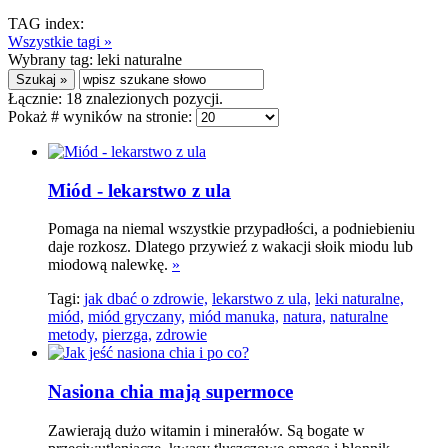
TAG index:
Wszystkie tagi »
Wybrany tag:
leki naturalne
Łącznie:
18
znalezionych pozycji.
Pokaż # wyników na stronie:
Miód - lekarstwo z ula
Pomaga na niemal wszystkie przypadłości, a podniebieniu
daje rozkosz. Dlatego przywieź z wakacji słoik miodu lub
miodową nalewkę.
»
Tagi:
jak dbać o zdrowie,
lekarstwo z ula,
leki naturalne,
miód,
miód gryczany,
miód manuka,
natura,
naturalne
metody,
pierzga,
zdrowie
Nasiona chia mają supermoce
Zawierają dużo witamin i minerałów. Są bogate w