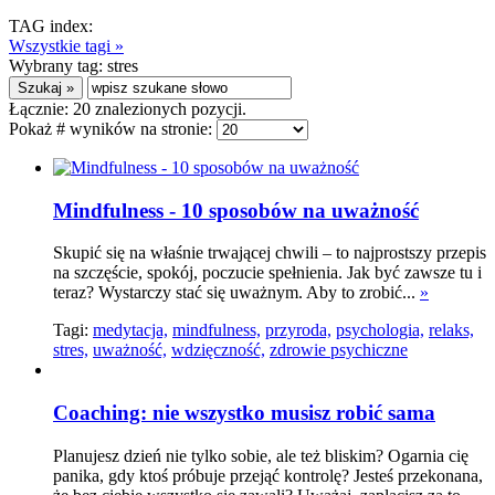
TAG index:
Wszystkie tagi »
Wybrany tag:
stres
Łącznie:
20
znalezionych pozycji.
Pokaż # wyników na stronie:
Mindfulness - 10 sposobów na uważność
Skupić się na właśnie trwającej chwili – to najprostszy przepis
na szczęście, spokój, poczucie spełnienia. Jak być zawsze tu i
teraz? Wystarczy stać się uważnym. Aby to zrobić...
»
Tagi:
medytacja,
mindfulness,
przyroda,
psychologia,
relaks,
stres,
uważność,
wdzięczność,
zdrowie psychiczne
Coaching: nie wszystko musisz robić sama
Planujesz dzień nie tylko sobie, ale też bliskim? Ogarnia cię
panika, gdy ktoś próbuje przejąć kontrolę? Jesteś przekonana,