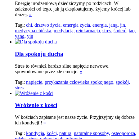
Energię urodzeniową dziedziczymy po rodzicach. W
zależności od tego, jak ją eksploatujemy, żyjemy krócej lub
dłużej.
»
Tagi:
chi,
drzewo życia,
emergia życia,
energia,
jang,
jin,
medycyna chińska,
medytacja,
reinkarnacja,
stres,
śmierć,
tao,
yang,
yin
Dla spokoju ducha
Stres to również bardzo silne napięcie nerwowe,
spowodowane przez złe emocje.
»
Tagi:
napięcie,
przykazania człowieka spokojnego,
spokój,
stres
Wróżenie z kości
W kościach zapisane jest nasze życie. Przyjrzyjmy się dobrze
ich kondycji!!
»
Tagi:
kondycja,
kości,
natura,
naturalne sposoby,
osteoporoza,
relaks,
stres,
wdowi garb,
zdrowie