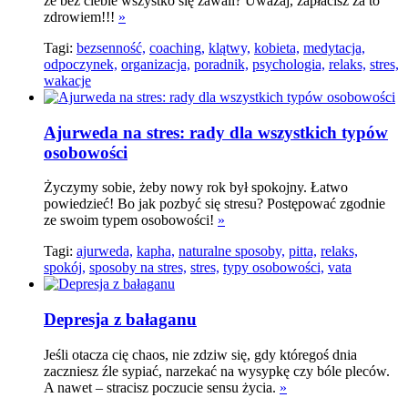
że bez ciebie wszystko się zawali? Uważaj, zapłacisz za to
zdrowiem!!!
»
Tagi:
bezsenność,
coaching,
klątwy,
kobieta,
medytacja,
odpoczynek,
organizacja,
poradnik,
psychologia,
relaks,
stres,
wakacje
Ajurweda na stres: rady dla wszystkich typów
osobowości
Życzymy sobie, żeby nowy rok był spokojny. Łatwo
powiedzieć! Bo jak pozbyć się stresu? Postępować zgodnie
ze swoim typem osobowości!
»
Tagi:
ajurweda,
kapha,
naturalne sposoby,
pitta,
relaks,
spokój,
sposoby na stres,
stres,
typy osobowości,
vata
Depresja z bałaganu
Jeśli otacza cię chaos, nie zdziw się, gdy któregoś dnia
zaczniesz źle sypiać, narzekać na wysypkę czy bóle pleców.
A nawet – stracisz poczucie sensu życia.
»