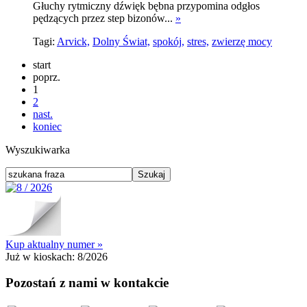
Głuchy rytmiczny dźwięk bębna przypomina odgłos
pędzących przez step bizonów...
»
Tagi:
Arvick,
Dolny Świat,
spokój,
stres,
zwierzę mocy
start
poprz.
1
2
nast.
koniec
Wyszukiwarka
Kup aktualny numer »
Już w kioskach:
8/2026
Pozostań z nami w kontakcie