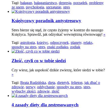
Tagi:
bałagan,
bałaganiarstwo,
depresja,
porządek,
problemy
ze snem,
psychologia,
sprzątanie,
stres
Księżycowy poradnik antystresowy
Stres bierze się stąd, że często żyjemy w kontrze do naszego
Księżyca. Sprawdź, jak odzyskać wewnętrzną równowagę!
»
Tagi:
astrologia,
księżyc,
odpoczynek,
planety,
relaks,
sposoby na stres,
stres,
znaki zodiaku,
zodiak
Złość, czyli co w tobie siedzi
Czy wiesz, jak uspokoić dzikie zwierzę, które siedzi w tobie?
»
Tagi:
Beata Rudzińska,
dieta,
dietetyk,
felieton,
jak dbać o
zdrowie,
nerwy,
oddychanie,
sposoby na stres,
stres,
wybuchy złości,
zdrowie,
złość
4 zasady diety dla zestresowanych