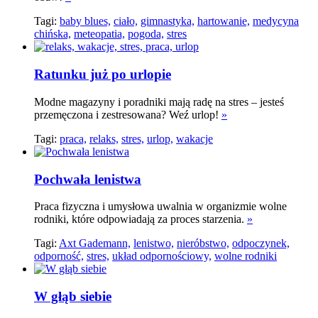
Tagi:
baby blues,
ciało,
gimnastyka,
hartowanie,
medycyna
chińska,
meteopatia,
pogoda,
stres
Ratunku już po urlopie
Modne magazyny i poradniki mają radę na stres – jesteś
przemęczona i zestresowana? Weź urlop!
»
Tagi:
praca,
relaks,
stres,
urlop,
wakacje
Pochwała lenistwa
Praca fizyczna i umysłowa uwalnia w organizmie wolne
rodniki, które odpowiadają za proces starzenia.
»
Tagi:
Axt Gademann,
lenistwo,
nieróbstwo,
odpoczynek,
odporność,
stres,
układ odpornościowy,
wolne rodniki
W głąb siebie