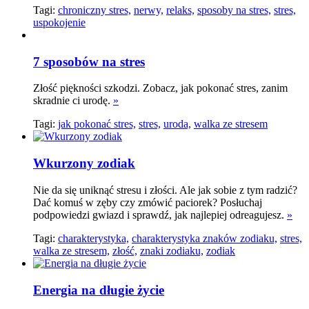
Tagi:
chroniczny stres,
nerwy,
relaks,
sposoby na stres,
stres,
uspokojenie
7 sposobów na stres
Złość piękności szkodzi. Zobacz, jak pokonać stres, zanim
skradnie ci urodę.
»
Tagi:
jak pokonać stres,
stres,
uroda,
walka ze stresem
Wkurzony zodiak
Nie da się uniknąć stresu i złości. Ale jak sobie z tym radzić?
Dać komuś w zęby czy zmówić paciorek? Posłuchaj
podpowiedzi gwiazd i sprawdź, jak najlepiej odreagujesz.
»
Tagi:
charakterystyka,
charakterystyka znaków zodiaku,
stres,
walka ze stresem,
złość,
znaki zodiaku,
zodiak
Energia na długie życie