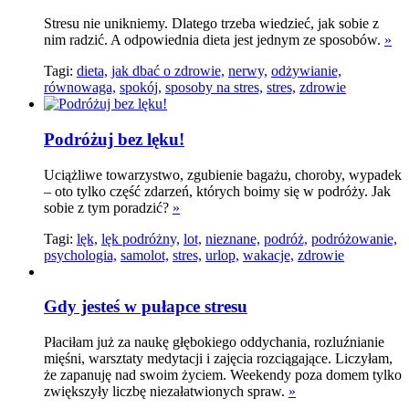
Stresu nie unikniemy. Dlatego trzeba wiedzieć, jak sobie z
nim radzić. A odpowiednia dieta jest jednym ze sposobów.
»
Tagi:
dieta,
jak dbać o zdrowie,
nerwy,
odżywianie,
równowaga,
spokój,
sposoby na stres,
stres,
zdrowie
Podróżuj bez lęku!
Uciążliwe towarzystwo, zgubienie bagażu, choroby, wypadek
– oto tylko część zdarzeń, których boimy się w podróży. Jak
sobie z tym poradzić?
»
Tagi:
lęk,
lęk podróżny,
lot,
nieznane,
podróż,
podróżowanie,
psychologia,
samolot,
stres,
urlop,
wakacje,
zdrowie
Gdy jesteś w pułapce stresu
Płaciłam już za naukę głębokiego oddychania, rozluźnianie
mięśni, warsztaty medytacji i zajęcia rozciągające. Liczyłam,
że zapanuję nad swoim życiem. Weekendy poza domem tylko
zwiększyły liczbę niezałatwionych spraw.
»