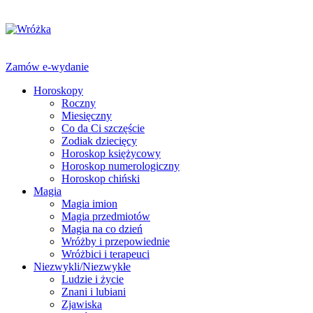
Zamów e-wydanie
Horoskopy
Roczny
Miesięczny
Co da Ci szczęście
Zodiak dziecięcy
Horoskop księżycowy
Horoskop numerologiczny
Horoskop chiński
Magia
Magia imion
Magia przedmiotów
Magia na co dzień
Wróżby i przepowiednie
Wróżbici i terapeuci
Niezwykli/Niezwykłe
Ludzie i życie
Znani i lubiani
Zjawiska