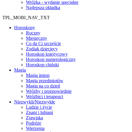
Wróżka - wydanie specjalne
Najlepsza okładka
TPL_MOBI_NAV_TXT
Horoskopy
Roczny
Miesięczny
Co da Ci szczęście
Zodiak dziecięcy
Horoskop księżycowy
Horoskop numerologiczny
Horoskop chiński
Magia
Magia imion
Magia przedmiotów
Magia na co dzień
Wróżby i przepowiednie
Wróżbici i terapeuci
Niezwykli/Niezwykłe
Ludzie i życie
Znani i lubiani
Zjawiska
Podróże
Wierzenia