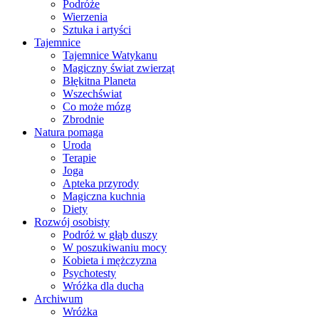
Podróże
Wierzenia
Sztuka i artyści
Tajemnice
Tajemnice Watykanu
Magiczny świat zwierząt
Błękitna Planeta
Wszechświat
Co może mózg
Zbrodnie
Natura pomaga
Uroda
Terapie
Joga
Apteka przyrody
Magiczna kuchnia
Diety
Rozwój osobisty
Podróż w głąb duszy
W poszukiwaniu mocy
Kobieta i mężczyzna
Psychotesty
Wróżka dla ducha
Archiwum
Wróżka