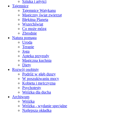
Sztuka i artyści
Tajemnice
Tajemnice Watykanu
Magiczny świat zwierząt
Błękitna Planeta
Wszechświat
Co może mózg
Zbrodnie
Natura pomaga
Uroda
Terapie
Joga
Apteka przyrody
Magiczna kuchnia
Diety
Rozwój osobisty
Podróż w głąb duszy
W poszukiwaniu mocy
Kobieta i mężczyzna
Psychotesty
Wróżka dla ducha
Archiwum
Wróżka
Wróżka - wydanie specjalne
Najlepsza okładka