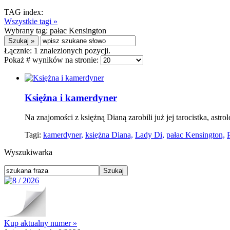
TAG index:
Wszystkie tagi »
Wybrany tag:
pałac Kensington
Łącznie:
1
znalezionych pozycji.
Pokaż # wyników na stronie:
Księżna i kamerdyner
Na znajomości z księżną Dianą zarobili już jej tarocistka, astro
Tagi:
kamerdyner,
księżna Diana,
Lady Di,
pałac Kensington,
Wyszukiwarka
Kup aktualny numer »