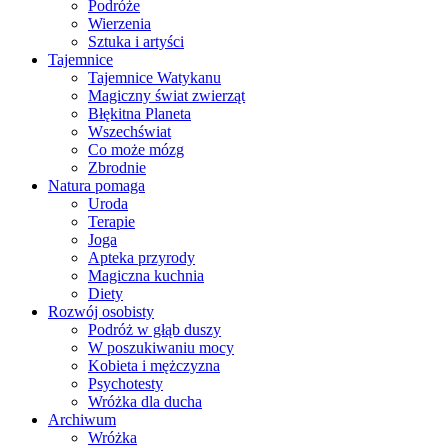
Podróże
Wierzenia
Sztuka i artyści
Tajemnice
Tajemnice Watykanu
Magiczny świat zwierząt
Błękitna Planeta
Wszechświat
Co może mózg
Zbrodnie
Natura pomaga
Uroda
Terapie
Joga
Apteka przyrody
Magiczna kuchnia
Diety
Rozwój osobisty
Podróż w głąb duszy
W poszukiwaniu mocy
Kobieta i mężczyzna
Psychotesty
Wróżka dla ducha
Archiwum
Wróżka