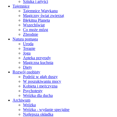
Sztuka i artyści
Tajemnice
Tajemnice Watykanu
Magiczny świat zwierząt
Błękitna Planeta
Wszechświat
Co może mózg
Zbrodnie
Natura pomaga
Uroda
Terapie
Joga
Apteka przyrody
Magiczna kuchnia
Diety
Rozwój osobisty
Podróż w głąb duszy
W poszukiwaniu mocy
Kobieta i mężczyzna
Psychotesty
Wróżka dla ducha
Archiwum
Wróżka
Wróżka - wydanie specjalne
Najlepsza okładka