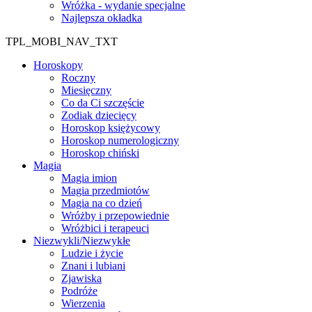
Wróżka - wydanie specjalne
Najlepsza okładka
TPL_MOBI_NAV_TXT
Horoskopy
Roczny
Miesięczny
Co da Ci szczęście
Zodiak dziecięcy
Horoskop księżycowy
Horoskop numerologiczny
Horoskop chiński
Magia
Magia imion
Magia przedmiotów
Magia na co dzień
Wróżby i przepowiednie
Wróżbici i terapeuci
Niezwykli/Niezwykłe
Ludzie i życie
Znani i lubiani
Zjawiska
Podróże
Wierzenia