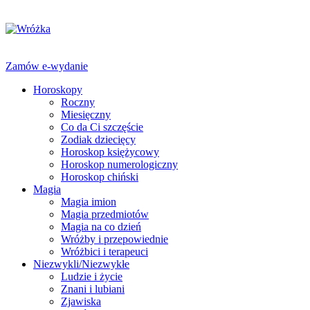
Zamów e-wydanie
Horoskopy
Roczny
Miesięczny
Co da Ci szczęście
Zodiak dziecięcy
Horoskop księżycowy
Horoskop numerologiczny
Horoskop chiński
Magia
Magia imion
Magia przedmiotów
Magia na co dzień
Wróżby i przepowiednie
Wróżbici i terapeuci
Niezwykli/Niezwykłe
Ludzie i życie
Znani i lubiani
Zjawiska