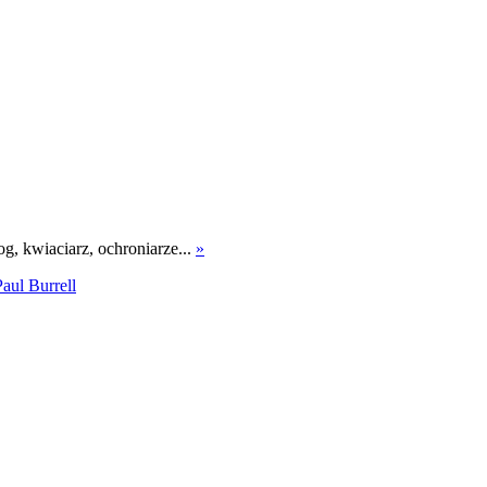
log, kwiaciarz, ochroniarze...
»
Paul Burrell