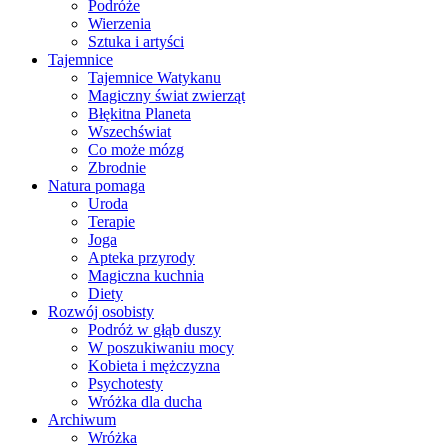
Podróże
Wierzenia
Sztuka i artyści
Tajemnice
Tajemnice Watykanu
Magiczny świat zwierząt
Błękitna Planeta
Wszechświat
Co może mózg
Zbrodnie
Natura pomaga
Uroda
Terapie
Joga
Apteka przyrody
Magiczna kuchnia
Diety
Rozwój osobisty
Podróż w głąb duszy
W poszukiwaniu mocy
Kobieta i mężczyzna
Psychotesty
Wróżka dla ducha
Archiwum
Wróżka