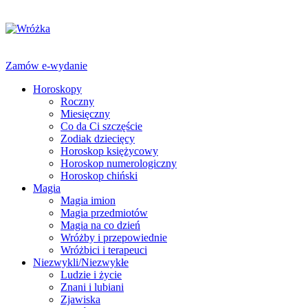
Zamów e-wydanie
Horoskopy
Roczny
Miesięczny
Co da Ci szczęście
Zodiak dziecięcy
Horoskop księżycowy
Horoskop numerologiczny
Horoskop chiński
Magia
Magia imion
Magia przedmiotów
Magia na co dzień
Wróżby i przepowiednie
Wróżbici i terapeuci
Niezwykli/Niezwykłe
Ludzie i życie
Znani i lubiani
Zjawiska