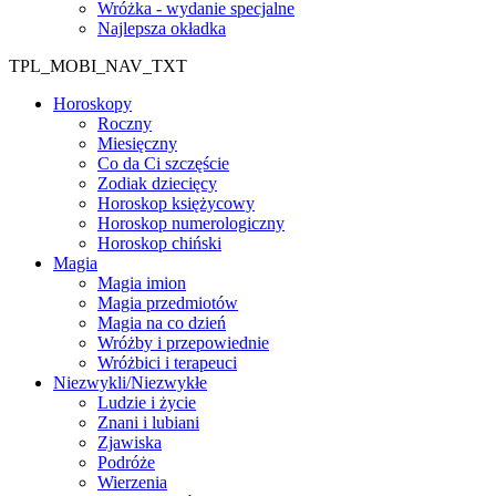
Wróżka - wydanie specjalne
Najlepsza okładka
TPL_MOBI_NAV_TXT
Horoskopy
Roczny
Miesięczny
Co da Ci szczęście
Zodiak dziecięcy
Horoskop księżycowy
Horoskop numerologiczny
Horoskop chiński
Magia
Magia imion
Magia przedmiotów
Magia na co dzień
Wróżby i przepowiednie
Wróżbici i terapeuci
Niezwykli/Niezwykłe
Ludzie i życie
Znani i lubiani
Zjawiska
Podróże
Wierzenia