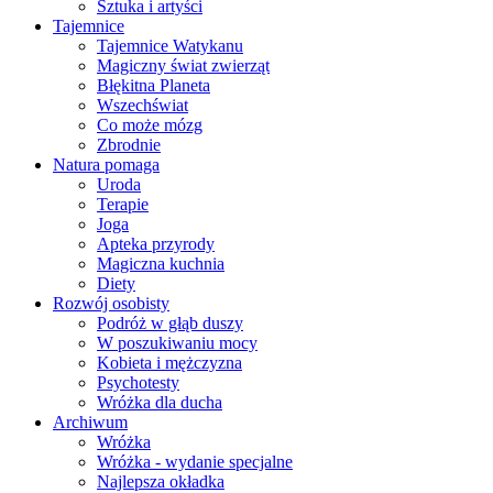
Sztuka i artyści
Tajemnice
Tajemnice Watykanu
Magiczny świat zwierząt
Błękitna Planeta
Wszechświat
Co może mózg
Zbrodnie
Natura pomaga
Uroda
Terapie
Joga
Apteka przyrody
Magiczna kuchnia
Diety
Rozwój osobisty
Podróż w głąb duszy
W poszukiwaniu mocy
Kobieta i mężczyzna
Psychotesty
Wróżka dla ducha
Archiwum
Wróżka
Wróżka - wydanie specjalne
Najlepsza okładka