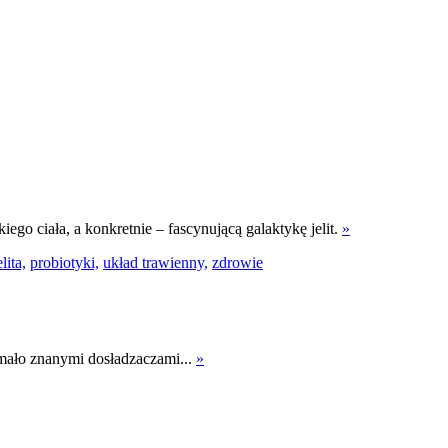
o ciała, a konkretnie – fascynującą galaktykę jelit.
»
elita,
probiotyki,
układ trawienny,
zdrowie
 mało znanymi dosładzaczami...
»