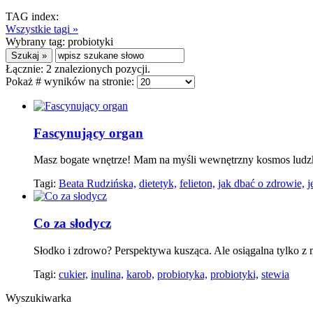
TAG index:
Wszystkie tagi »
Wybrany tag:
probiotyki
Łącznie:
2
znalezionych pozycji.
Pokaż # wyników na stronie:
Fascynujący organ
Masz bogate wnętrze! Mam na myśli wewnętrzny kosmos ludzkieg
Tagi:
Beata Rudzińska,
dietetyk,
felieton,
jak dbać o zdrowie,
j
Co za słodycz
Słodko i zdrowo? Perspektywa kusząca. Ale osiągalna tylko z
Tagi:
cukier,
inulina,
karob,
probiotyka,
probiotyki,
stewia
Wyszukiwarka