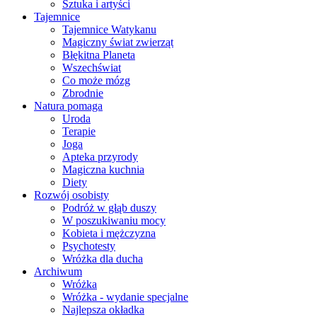
Sztuka i artyści
Tajemnice
Tajemnice Watykanu
Magiczny świat zwierząt
Błękitna Planeta
Wszechświat
Co może mózg
Zbrodnie
Natura pomaga
Uroda
Terapie
Joga
Apteka przyrody
Magiczna kuchnia
Diety
Rozwój osobisty
Podróż w głąb duszy
W poszukiwaniu mocy
Kobieta i mężczyzna
Psychotesty
Wróżka dla ducha
Archiwum
Wróżka
Wróżka - wydanie specjalne
Najlepsza okładka