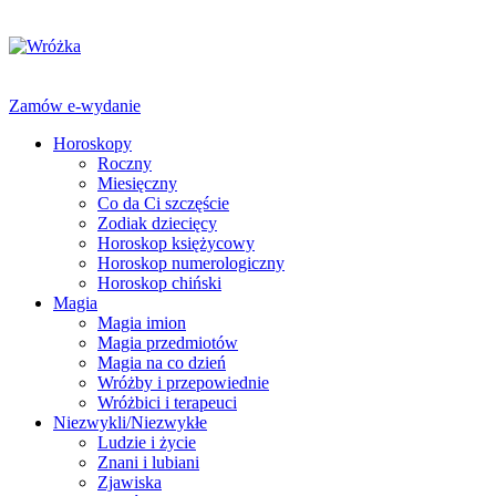
Zamów e-wydanie
Horoskopy
Roczny
Miesięczny
Co da Ci szczęście
Zodiak dziecięcy
Horoskop księżycowy
Horoskop numerologiczny
Horoskop chiński
Magia
Magia imion
Magia przedmiotów
Magia na co dzień
Wróżby i przepowiednie
Wróżbici i terapeuci
Niezwykli/Niezwykłe
Ludzie i życie
Znani i lubiani
Zjawiska