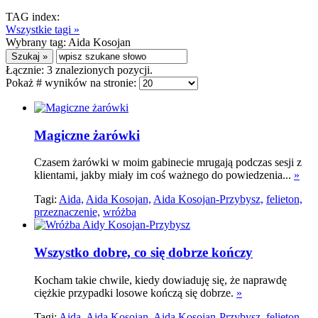
TAG index:
Wszystkie tagi »
Wybrany tag:
Aida Kosojan
Łącznie:
3
znalezionych pozycji.
Pokaż # wyników na stronie:
Magiczne żarówki
Czasem żarówki w moim gabinecie mrugają podczas sesji z
klientami, jakby miały im coś ważnego do powiedzenia...
»
Tagi:
Aida,
Aida Kosojan,
Aida Kosojan-Przybysz,
felieton,
przeznaczenie,
wróżba
Wszystko dobre, co się dobrze kończy
Kocham takie chwile, kiedy dowiaduję się, że naprawdę
ciężkie przypadki losowe kończą się dobrze.
»
Tagi:
Aida,
Aida Kosojan,
Aida Kosojan-Przybysz,
felieton,