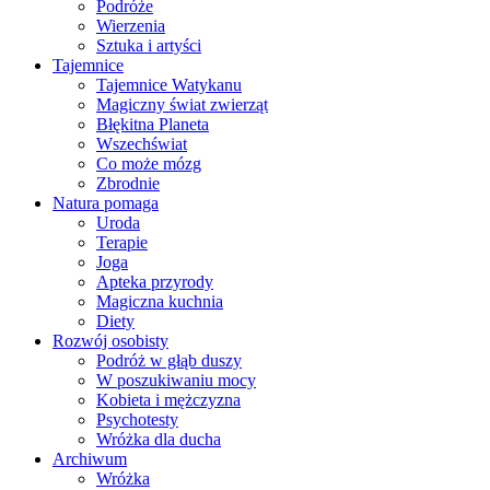
Podróże
Wierzenia
Sztuka i artyści
Tajemnice
Tajemnice Watykanu
Magiczny świat zwierząt
Błękitna Planeta
Wszechświat
Co może mózg
Zbrodnie
Natura pomaga
Uroda
Terapie
Joga
Apteka przyrody
Magiczna kuchnia
Diety
Rozwój osobisty
Podróż w głąb duszy
W poszukiwaniu mocy
Kobieta i mężczyzna
Psychotesty
Wróżka dla ducha
Archiwum
Wróżka