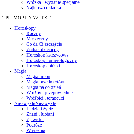
Wróżka - wydanie specjalne
Najlepsza okładka
TPL_MOBI_NAV_TXT
Horoskopy
Roczny
Miesięczny
Co da Ci szczęście
Zodiak dziecięcy
Horoskop księżycowy
Horoskop numerologiczny
Horoskop chiński
Magia
Magia imion
Magia przedmiotów
Magia na co dzień
Wróżby i przepowiednie
Wróżbici i terapeuci
Niezwykli/Niezwykłe
Ludzie i życie
Znani i lubiani
Zjawiska
Podróże
Wierzenia