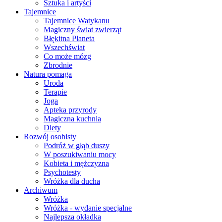
Sztuka i artyści
Tajemnice
Tajemnice Watykanu
Magiczny świat zwierząt
Błękitna Planeta
Wszechświat
Co może mózg
Zbrodnie
Natura pomaga
Uroda
Terapie
Joga
Apteka przyrody
Magiczna kuchnia
Diety
Rozwój osobisty
Podróż w głąb duszy
W poszukiwaniu mocy
Kobieta i mężczyzna
Psychotesty
Wróżka dla ducha
Archiwum
Wróżka
Wróżka - wydanie specjalne
Najlepsza okładka