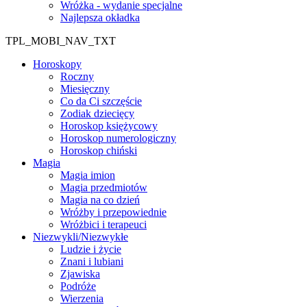
Wróżka - wydanie specjalne
Najlepsza okładka
TPL_MOBI_NAV_TXT
Horoskopy
Roczny
Miesięczny
Co da Ci szczęście
Zodiak dziecięcy
Horoskop księżycowy
Horoskop numerologiczny
Horoskop chiński
Magia
Magia imion
Magia przedmiotów
Magia na co dzień
Wróżby i przepowiednie
Wróżbici i terapeuci
Niezwykli/Niezwykłe
Ludzie i życie
Znani i lubiani
Zjawiska
Podróże
Wierzenia