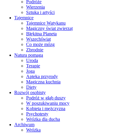
Podróże
Wierzenia
Sztuka i artyści
Tajemnice
Tajemnice Watykanu
Magiczny świat zwierząt
Błękitna Planeta
Wszechświat
Co może mózg
Zbrodnie
Natura pomaga
Uroda
Terapie
Joga
Apteka przyrody
Magiczna kuchnia
Diety
Rozwój osobisty
Podróż w głąb duszy
W poszukiwaniu mocy
Kobieta i mężczyzna
Psychotesty
Wróżka dla ducha
Archiwum
Wróżka