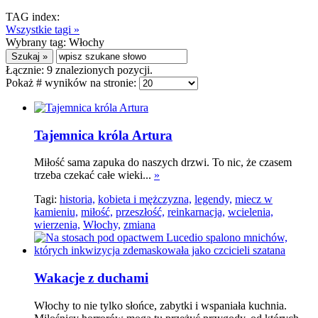
TAG index:
Wszystkie tagi »
Wybrany tag:
Włochy
Łącznie:
9
znalezionych pozycji.
Pokaż # wyników na stronie:
Tajemnica króla Artura
Miłość sama zapuka do naszych drzwi. To nic, że czasem
trzeba czekać całe wieki...
»
Tagi:
historia,
kobieta i mężczyzna,
legendy,
miecz w
kamieniu,
miłość,
przeszłość,
reinkarnacja,
wcielenia,
wierzenia,
Włochy,
zmiana
Wakacje z duchami
Włochy to nie tylko słońce, zabytki i wspaniała kuchnia.