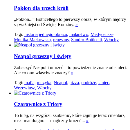
Pokłon dla trzech króli
„Pokłon...” Botticellego to pierwszy obraz, w którym mędrcy
są ważniejsi od Świętej Rodziny.
»
Tagi:
historia jednego obrazu,
malarstwo,
Medyceusze,
Monika Małkowska,
renesans,
Sandro Botticelli,
Włochy
Neapol grzeszny i święty
Zobaczyć Neapol i umrzeć – to powiedzenie znane od stuleci.
Ale co ono właściwie znaczy?
»
Tagi:
mafia,
muzyka,
Neapol,
pizza,
podróże,
taniec,
Wezewiusz,
Włochy
Czarownice z Triory
To tutaj, na wzgórzu szubienic, które zajmuje teraz cmentarz,
rosła mandragora – magiczny korzeń...
»