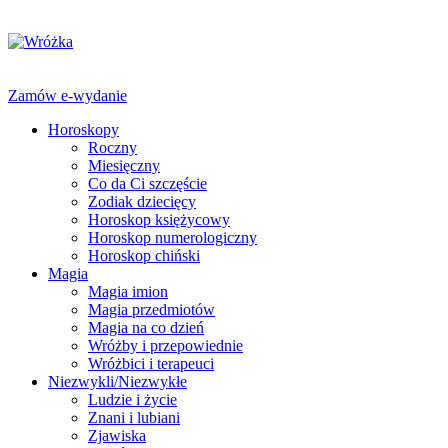
Zamów e-wydanie
Horoskopy
Roczny
Miesięczny
Co da Ci szczęście
Zodiak dziecięcy
Horoskop księżycowy
Horoskop numerologiczny
Horoskop chiński
Magia
Magia imion
Magia przedmiotów
Magia na co dzień
Wróżby i przepowiednie
Wróżbici i terapeuci
Niezwykli/Niezwykłe
Ludzie i życie
Znani i lubiani
Zjawiska