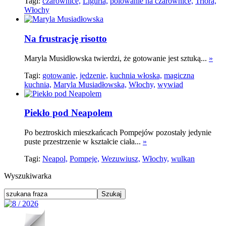
Tagi:
czarownice,
Liguria,
polowanie na czarownice,
Triora,
Włochy
Na frustrację risotto
Maryla Musidłowska twierdzi, że gotowanie jest sztuką...
»
Tagi:
gotowanie,
jedzenie,
kuchnia włoska,
magiczna
kuchnia,
Maryla Musiadłowska,
Włochy,
wywiad
Piekło pod Neapolem
Po beztroskich mieszkańcach Pompejów pozostały jedynie
puste przestrzenie w kształcie ciała...
»
Tagi:
Neapol,
Pompeje,
Wezuwiusz,
Włochy,
wulkan
Wyszukiwarka