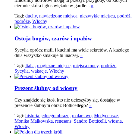
Miłośnicy horrorów mogą tu przeżyć przygody, od których
cierpnie skóra i głos więźnie w gardle...
»
Tagi:
duchy,
nawiedzone miejsca,
niezwykłe miejsca,
podróż,
podróże,
Włochy
Ostoja bogów, czarów i upałów
Sycylia oprócz mafii i kuchni ma wiele sekretów. A każdego
dnia wszystko smakuje tu inaczej.
»
Tagi:
Italia,
magiczne miejsce,
miejsca mocy,
podróże,
Sycylia,
wakacje,
Włochy
Prezent ślubny od wiosny
Czy znajdzie się ktoś, kto nie ucieszyłby się, dostając w
prezencie ślubnym obraz Botticellego?
»
Tagi:
historia jednego obrazu,
malarstwo,
Medyceusze,
Monika Małkowska,
renesans,
Sandro Botticelli,
wiosna,
Włochy