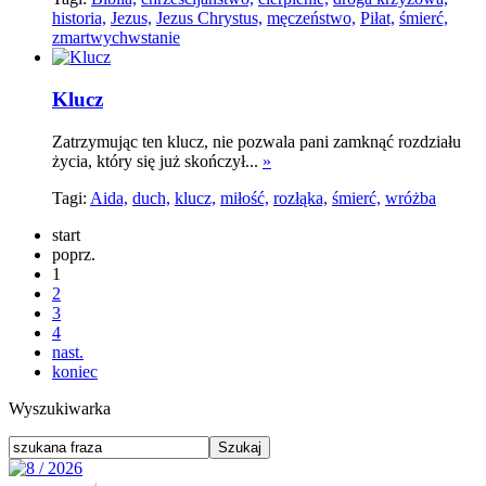
historia,
Jezus,
Jezus Chrystus,
męczeństwo,
Piłat,
śmierć,
zmartwychwstanie
Klucz
Zatrzymując ten klucz, nie pozwala pani zamknąć rozdziału
życia, który się już skończył...
»
Tagi:
Aida,
duch,
klucz,
miłość,
rozłąka,
śmierć,
wróżba
start
poprz.
1
2
3
4
nast.
koniec
Wyszukiwarka