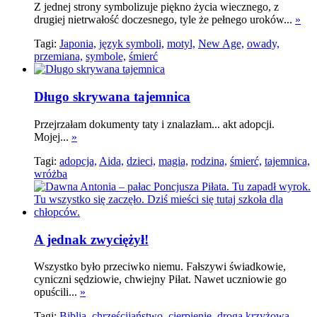
Z jednej strony symbolizuje piękno życia wiecznego, z
drugiej nietrwałość doczesnego, tyle że pełnego uroków...
»
Tagi:
Japonia,
język symboli,
motyl,
New Age,
owady,
przemiana,
symbole,
śmierć
Długo skrywana tajemnica
Przejrzałam dokumenty taty i znalazłam... akt adopcji.
Mojej...
»
Tagi:
adopcja,
Aida,
dzieci,
magia,
rodzina,
śmierć,
tajemnica,
wróżba
A jednak zwyciężył!
Wszystko było przeciwko niemu. Fałszywi świadkowie,
cyniczni sędziowie, chwiejny Piłat. Nawet uczniowie go
opuścili...
»
Tagi:
Biblia,
chrześcijaństwo,
cierpienie,
droga krzyżowa,