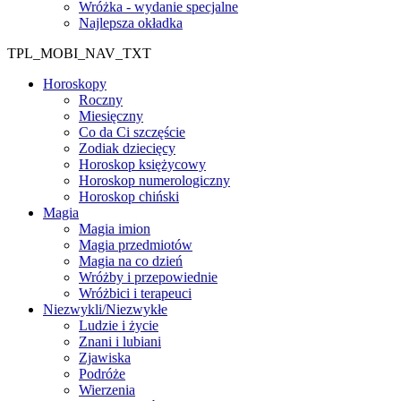
Wróżka - wydanie specjalne
Najlepsza okładka
TPL_MOBI_NAV_TXT
Horoskopy
Roczny
Miesięczny
Co da Ci szczęście
Zodiak dziecięcy
Horoskop księżycowy
Horoskop numerologiczny
Horoskop chiński
Magia
Magia imion
Magia przedmiotów
Magia na co dzień
Wróżby i przepowiednie
Wróżbici i terapeuci
Niezwykli/Niezwykłe
Ludzie i życie
Znani i lubiani
Zjawiska
Podróże
Wierzenia