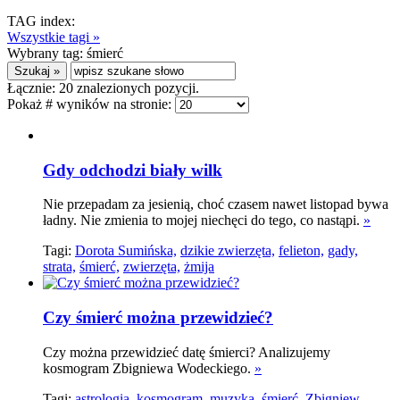
TAG index:
Wszystkie tagi »
Wybrany tag:
śmierć
Łącznie:
20
znalezionych pozycji.
Pokaż # wyników na stronie:
Gdy odchodzi biały wilk
Nie przepadam za jesienią, choć czasem nawet listopad bywa
ładny. Nie zmienia to mojej niechęci do tego, co nastąpi.
»
Tagi:
Dorota Sumińska,
dzikie zwierzęta,
felieton,
gady,
strata,
śmierć,
zwierzęta,
żmija
Czy śmierć można przewidzieć?
Czy można przewidzieć datę śmierci? Analizujemy
kosmogram Zbigniewa Wodeckiego.
»
Tagi:
astrologia,
kosmogram,
muzyka,
śmierć,
Zbigniew