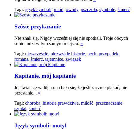
Tagi:
język symboli,
miód,
owady,
pszczoła,
symbole,
śmierć
Szóste przykazanie
Nie znali się. Nigdy wcześniej się nie spotkali. Troje obcych
sobie ludzi w tym samym miejscu.
»
Tagi:
nieszczęście,
niezwykłe historie,
pech,
przypadek,
romans,
śmierć,
tajemnice,
związek
Kapitanie, mój kapitanie
Jej świat się walił, a ona bała się, że jeśli zacznie płakać, nie
przestanie...
»
Tagi:
choroba,
historie prawdziwe,
miłość,
przeznaczenie,
szpital,
śmierć
Język symboli: motyl