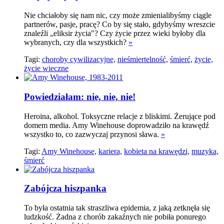
Nie chciałoby się nam nic, czy może zmienialibyśmy ciągle
partnerów, pasje, pracę? Co by się stało, gdybyśmy wreszcie
znaleźli „eliksir życia"? Czy życie przez wieki byłoby dla
wybranych, czy dla wszystkich?
»
Tagi:
choroby cywilizacyjne,
nieśmiertelność,
śmierć,
życie,
życie wieczne
Powiedziałam: nie, nie, nie!
Heroina, alkohol. Toksyczne relacje z bliskimi. Żerujące pod
domem media. Amy Winehouse doprowadziło na krawędź
wszystko to, co zazwyczaj przynosi sława.
»
Tagi:
Amy Winehouse,
kariera,
kobieta na krawędzi,
muzyka,
śmierć
Zabójcza hiszpanka
To była ostatnia tak straszliwa epidemia, z jaką zetknęła się
ludzkość. Żadna z chorób zakaźnych nie pobiła ponurego