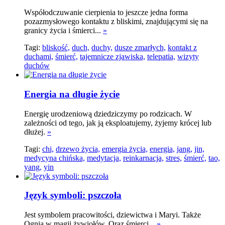
Współodczuwanie cierpienia to jeszcze jedna forma
pozazmysłowego kontaktu z bliskimi, znajdującymi się na
granicy życia i śmierci...
»
Tagi:
bliskość,
duch,
duchy,
dusze zmarłych,
kontakt z
duchami,
śmierć,
tajemnicze zjawiska,
telepatia,
wizyty
duchów
Energia na długie życie
Energię urodzeniową dziedziczymy po rodzicach. W
zależności od tego, jak ją eksploatujemy, żyjemy krócej lub
dłużej.
»
Tagi:
chi,
drzewo życia,
emergia życia,
energia,
jang,
jin,
medycyna chińska,
medytacja,
reinkarnacja,
stres,
śmierć,
tao,
yang,
yin
Język symboli: pszczoła
Jest symbolem pracowitości, dziewictwa i Maryi. Także
Ognia w magii żywiołów. Oraz śmierci...
»