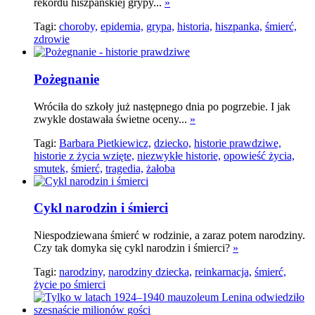
rekordu hiszpańskiej grypy...
»
Tagi:
choroby,
epidemia,
grypa,
historia,
hiszpanka,
śmierć,
zdrowie
Pożegnanie
Wróciła do szkoły już następnego dnia po pogrzebie. I jak
zwykle dostawała świetne oceny...
»
Tagi:
Barbara Pietkiewicz,
dziecko,
historie prawdziwe,
historie z życia wzięte,
niezwykłe historie,
opowieść życia,
smutek,
śmierć,
tragedia,
żałoba
Cykl narodzin i śmierci
Niespodziewana śmierć w rodzinie, a zaraz potem narodziny.
Czy tak domyka się cykl narodzin i śmierci?
»
Tagi:
narodziny,
narodziny dziecka,
reinkarnacja,
śmierć,
życie po śmierci