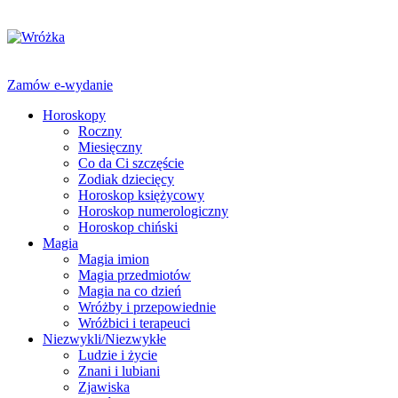
Zamów e-wydanie
Horoskopy
Roczny
Miesięczny
Co da Ci szczęście
Zodiak dziecięcy
Horoskop księżycowy
Horoskop numerologiczny
Horoskop chiński
Magia
Magia imion
Magia przedmiotów
Magia na co dzień
Wróżby i przepowiednie
Wróżbici i terapeuci
Niezwykli/Niezwykłe
Ludzie i życie
Znani i lubiani
Zjawiska