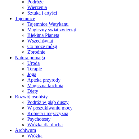
Podróże
Wierzenia
Sztuka i artyści
Tajemnice
Tajemnice Watykanu
Magiczny świat zwierząt
Błękitna Planeta
Wszechświat
Co może mózg
Zbrodnie
Natura pomaga
Uroda
Terapie
Joga
Apteka przyrody
Magiczna kuchnia
Diety
Rozwój osobisty
Podróż w głąb duszy
W poszukiwaniu mocy
Kobieta i mężczyzna
Psychotesty
Wróżka dla ducha
Archiwum
Wróżka