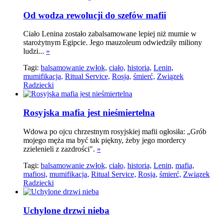
Od wodza rewolucji do szefów mafii
Ciało Lenina zostało zabalsamowane lepiej niż mumie w
starożytnym Egipcie. Jego mauzoleum odwiedziły miliony
ludzi...
»
Tagi:
balsamowanie zwłok,
ciało,
historia,
Lenin,
mumifikacja,
Ritual Service,
Rosja,
śmierć,
Związek
Radziecki
Rosyjska mafia jest nieśmiertelna
Wdowa po ojcu chrzestnym rosyjskiej mafii ogłosiła: „Grób
mojego męża ma być tak piękny, żeby jego mordercy
zzielenieli z zazdrości".
»
Tagi:
balsamowanie zwłok,
ciało,
historia,
Lenin,
mafia,
mafiosi,
mumifikacja,
Ritual Service,
Rosja,
śmierć,
Związek
Radziecki
Uchylone drzwi nieba