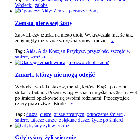
Wodecki,
żałoba
Zemsta pierwszej żony
Zapytał, czy rzuciła na niego urok. Wykrzyczała mu, że tak,
żeby nigdy nie zaznał szczęścia z nową rodziną.
»
Tagi:
Aida,
Aida Kosojan-Przybysz,
przyszłość,
szczęście,
śmierć,
wróżba
Zmarli, którzy nie mogą odejść
Wchodzą w ciała ptaków, motyli, kotów. Krążą po domu,
stukając butami. Przemawiają w snach i myślach. Chcą nawet
po śmierci opiekować się swoimi rodzinami. Przeczytajcie
cztery prawdziwe historie...
»
Tagi:
dusza,
dusze,
dusze zmarłych,
odroczenie śmierci,
śmierć,
tułacze dusze,
zbłąkane dusze,
życie po śmierci
Gdybyśmy żyli wiecznie