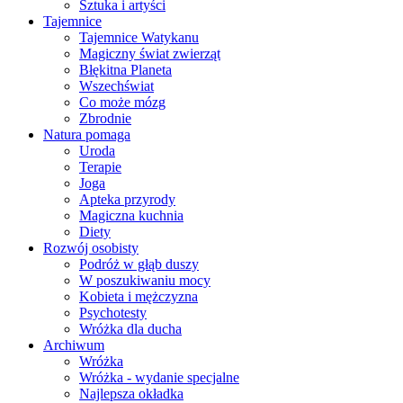
Sztuka i artyści
Tajemnice
Tajemnice Watykanu
Magiczny świat zwierząt
Błękitna Planeta
Wszechświat
Co może mózg
Zbrodnie
Natura pomaga
Uroda
Terapie
Joga
Apteka przyrody
Magiczna kuchnia
Diety
Rozwój osobisty
Podróż w głąb duszy
W poszukiwaniu mocy
Kobieta i mężczyzna
Psychotesty
Wróżka dla ducha
Archiwum
Wróżka
Wróżka - wydanie specjalne
Najlepsza okładka