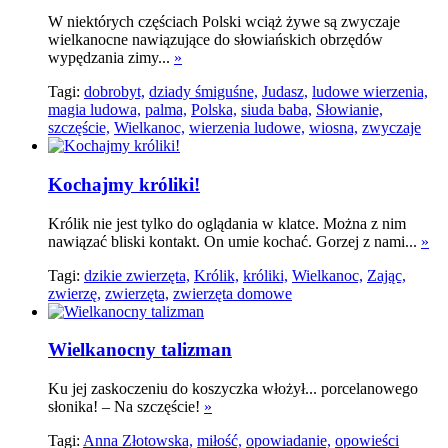
W niektórych częściach Polski wciąż żywe są zwyczaje
wielkanocne nawiązujące do słowiańskich obrzędów
wypędzania zimy...
»
Tagi:
dobrobyt,
dziady śmiguśne,
Judasz,
ludowe wierzenia,
magia ludowa,
palma,
Polska,
siuda baba,
Słowianie,
szczęście,
Wielkanoc,
wierzenia ludowe,
wiosna,
zwyczaje
Kochajmy króliki!
Królik nie jest tylko do oglądania w klatce. Można z nim
nawiązać bliski kontakt. On umie kochać. Gorzej z nami...
»
Tagi:
dzikie zwierzęta,
Królik,
króliki,
Wielkanoc,
Zając,
zwierzę,
zwierzęta,
zwierzęta domowe
Wielkanocny talizman
Ku jej zaskoczeniu do koszyczka włożył... porcelanowego
słonika! – Na szczęście!
»
Tagi:
Anna Złotowska,
miłość,
opowiadanie,
opowieści