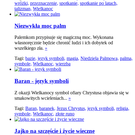
wróżki,
przeznaczenie,
spotkanie,
spotkanie po latach,
talizman,
Wielkanoc
Niezwykła moc palm
Palemkom przypisuje się magiczną moc. Wykonana
własnoręcznie będzie chronić ludzi i ich dobytek od
wszelkiego zła.
»
Tagi:
bazie,
język symboli,
magia,
Niedziela Palmowa,
palma,
symbole,
Wielkanoc,
wierzba
Baran - język symboli
Z okazji Wielkanocy symbol ofiary Chrystusa objawia się w
smakowitych wcieleniach...
»
Tagi:
Baran,
baranek,
Jezus Chrystus,
język symboli,
religia,
symbole,
Wielkanoc,
złote runo
Jajko na szczęście i życie wieczne