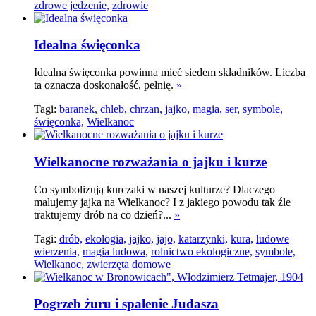
zdrowe jedzenie,
zdrowie
Idealna święconka
Idealna święconka powinna mieć siedem składników. Liczba
ta oznacza doskonałość, pełnię.
»
Tagi:
baranek,
chleb,
chrzan,
jajko,
magia,
ser,
symbole,
święconka,
Wielkanoc
Wielkanocne rozważania o jajku i kurze
Co symbolizują kurczaki w naszej kulturze? Dlaczego
malujemy jajka na Wielkanoc? I z jakiego powodu tak źle
traktujemy drób na co dzień?...
»
Tagi:
drób,
ekologia,
jajko,
jajo,
katarzynki,
kura,
ludowe
wierzenia,
magia ludowa,
rolnictwo ekologiczne,
symbole,
Wielkanoc,
zwierzęta domowe
Pogrzeb żuru i spalenie Judasza