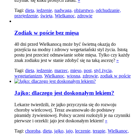
trzymać się kilku prostych zasad.
»
Tagi:
dieta,
jedzenie,
nadwaga,
obżarstwo,
odchudzanie,
przejedzenie,
święta,
Wielkanoc,
zdrowie
Zodiak w poście bez mięsa
40 dni przed Wielkanocą może być świetną okazją do
przejścia na modny i zdrowy wegetariański styl życia. Istotą
postu jest przecież odmawianie sobie mięsa. Tylko czy każdy
znak zodiaku jest w stanie zdobyć się na taką ascezę?
»
Tagi:
dieta,
jedzenie,
marzec,
mięso,
post,
styl życia,
wegetarianizm,
Wielkanoc,
wiosna,
zdrowie,
zodiak w poście
Jajko: dlaczego jest doskonałym lekiem?
Lekarze twierdzili, że jajko przyczynia się do rozwoju
choroby wieńcowej. Teraz awansowało do podstawy
piramidy żywieniowej. Polscy uczeni rozłożyli je na czynniki
pierwsze i orzekli: jajo jest doskonałym lekiem!
»
Tagi:
choroba,
dieta,
jajko,
jajo,
leczenie,
terapie,
Wielkanoc,