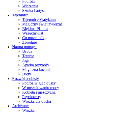
Podróże
Wierzenia
Sztuka i artyści
Tajemnice
Tajemnice Watykanu
Magiczny świat zwierząt
Błękitna Planeta
Wszechświat
Co może mózg
Zbrodnie
Natura pomaga
Uroda
Terapie
Joga
Apteka przyrody
Magiczna kuchnia
Diety
Rozwój osobisty
Podróż w głąb duszy
W poszukiwaniu mocy
Kobieta i mężczyzna
Psychotesty
Wróżka dla ducha
Archiwum
Wróżka