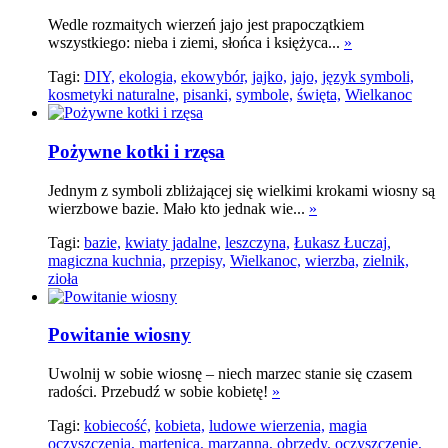
Wedle rozmaitych wierzeń jajo jest prapoczątkiem
wszystkiego: nieba i ziemi, słońca i księżyca...
»
Tagi:
DIY,
ekologia,
ekowybór,
jajko,
jajo,
język symboli,
kosmetyki naturalne,
pisanki,
symbole,
święta,
Wielkanoc
Pożywne kotki i rzęsa
Jednym z symboli zbliżającej się wielkimi krokami wiosny są
wierzbowe bazie. Mało kto jednak wie...
»
Tagi:
bazie,
kwiaty jadalne,
leszczyna,
Łukasz Łuczaj,
magiczna kuchnia,
przepisy,
Wielkanoc,
wierzba,
zielnik,
zioła
Powitanie wiosny
Uwolnij w sobie wiosnę – niech marzec stanie się czasem
radości. Przebudź w sobie kobietę!
»
Tagi:
kobiecość,
kobieta,
ludowe wierzenia,
magia
oczyszczenia,
martenica,
marzanna,
obrzędy,
oczyszczenie,