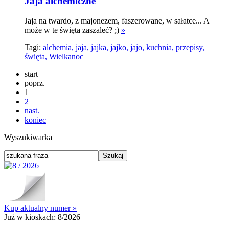
Jaja alchemiczne
Jaja na twardo, z majonezem, faszerowane, w sałatce... A
może w te święta zaszaleć? ;)
»
Tagi:
alchemia,
jaja,
jajka,
jajko,
jajo,
kuchnia,
przepisy,
święta,
Wielkanoc
start
poprz.
1
2
nast.
koniec
Wyszukiwarka
Kup aktualny numer »
Już w kioskach:
8/2026