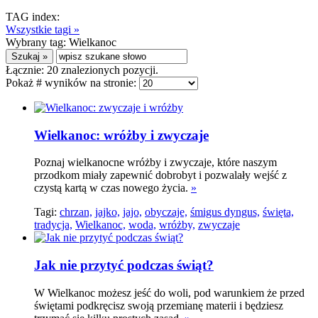
TAG index:
Wszystkie tagi »
Wybrany tag:
Wielkanoc
Łącznie:
20
znalezionych pozycji.
Pokaż # wyników na stronie:
Wielkanoc: wróżby i zwyczaje
Poznaj wielkanocne wróżby i zwyczaje, które naszym
przodkom miały zapewnić dobrobyt i pozwalały wejść z
czystą kartą w czas nowego życia.
»
Tagi:
chrzan,
jajko,
jajo,
obyczaje,
śmigus dyngus,
święta,
tradycja,
Wielkanoc,
woda,
wróżby,
zwyczaje
Jak nie przytyć podczas świąt?
W Wielkanoc możesz jeść do woli, pod warunkiem że przed
świętami podkręcisz swoją przemianę materii i będziesz