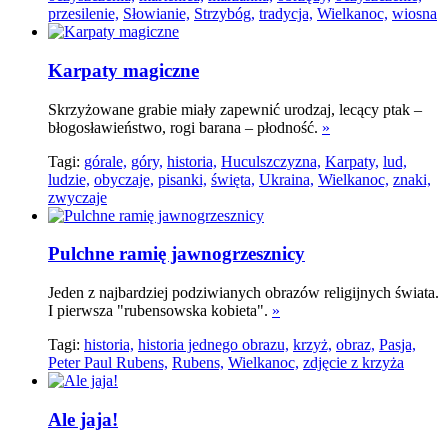
przesilenie,
Słowianie,
Strzybóg,
tradycja,
Wielkanoc,
wiosna
Karpaty magiczne
Skrzyżowane grabie miały zapewnić urodzaj, lecący ptak –
błogosławieństwo, rogi barana – płodność.
»
Tagi:
górale,
góry,
historia,
Huculszczyzna,
Karpaty,
lud,
ludzie,
obyczaje,
pisanki,
święta,
Ukraina,
Wielkanoc,
znaki,
zwyczaje
Pulchne ramię jawnogrzesznicy
Jeden z najbardziej podziwianych obrazów religijnych świata.
I pierwsza "rubensowska kobieta".
»
Tagi:
historia,
historia jednego obrazu,
krzyż,
obraz,
Pasja,
Peter Paul Rubens,
Rubens,
Wielkanoc,
zdjęcie z krzyża
Ale jaja!