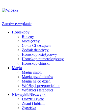
Zamów e-wydanie
Horoskopy
Roczny
Miesięczny
Co da Ci szczęście
Zodiak dziecięcy
Horoskop księżycowy
Horoskop numerologiczny
Horoskop chiński
Magia
Magia imion
Magia przedmiotów
Magia na co dzień
Wróżby i przepowiednie
Wróżbici i terapeuci
Niezwykli/Niezwykłe
Ludzie i życie
Znani i lubiani
Zjawiska