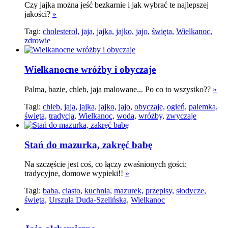
Czy jajka można jeść bezkarnie i jak wybrać te najlepszej
jakości?
»
Tagi:
cholesterol,
jaja,
jajka,
jajko,
jajo,
święta,
Wielkanoc,
zdrowie
Wielkanocne wróżby i obyczaje
Palma, bazie, chleb, jaja malowane... Po co to wszystko??
»
Tagi:
chleb,
jaja,
jajka,
jajko,
jajo,
obyczaje,
ogień,
palemka,
święta,
tradycja,
Wielkanoc,
woda,
wróżby,
zwyczaje
Stań do mazurka, zakręć babę
Na szczęście jest coś, co łączy zwaśnionych gości:
tradycyjne, domowe wypieki!!
»
Tagi:
baba,
ciasto,
kuchnia,
mazurek,
przepisy,
słodycze,
święta,
Urszula Duda-Szelińska,
Wielkanoc