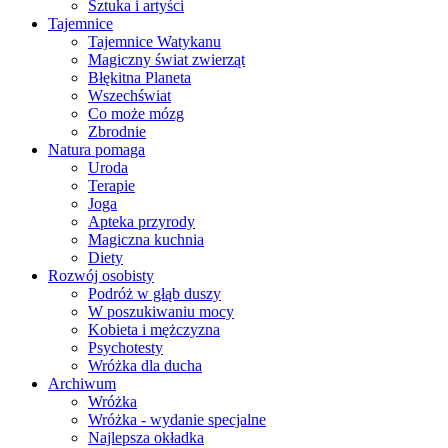
Sztuka i artyści
Tajemnice
Tajemnice Watykanu
Magiczny świat zwierząt
Błękitna Planeta
Wszechświat
Co może mózg
Zbrodnie
Natura pomaga
Uroda
Terapie
Joga
Apteka przyrody
Magiczna kuchnia
Diety
Rozwój osobisty
Podróż w głąb duszy
W poszukiwaniu mocy
Kobieta i mężczyzna
Psychotesty
Wróżka dla ducha
Archiwum
Wróżka
Wróżka - wydanie specjalne
Najlepsza okładka