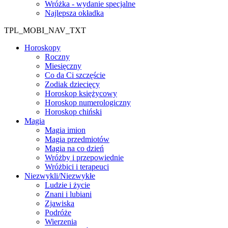
Wróżka - wydanie specjalne
Najlepsza okładka
TPL_MOBI_NAV_TXT
Horoskopy
Roczny
Miesięczny
Co da Ci szczęście
Zodiak dziecięcy
Horoskop księżycowy
Horoskop numerologiczny
Horoskop chiński
Magia
Magia imion
Magia przedmiotów
Magia na co dzień
Wróżby i przepowiednie
Wróżbici i terapeuci
Niezwykli/Niezwykłe
Ludzie i życie
Znani i lubiani
Zjawiska
Podróże
Wierzenia