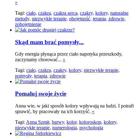
»
Tagi:
ciało,
czakra,
czakra serca,
czakry,
kolory,
naturalne
metody,
niezwykłe terapie,
obojętność,
terapia,
zdrowie,
zobojętnienie
Skąd mam brać pomysły...
Gdy energia płynąca przez ciało napotyka przeszkody,
zaczynamy chorować...
»
Tagi:
ciało,
czakra,
czakry,
kolory,
niezwykłe terapie,
pomysły,
terapia,
zdrowie
Pomaluj swoje życie
Anna wie, w jaki sposób kolory wpływają na ludzi. I potrafi
sprawić, by pracowały na ich korzyść.
»
Tagi:
Anna Szmit,
barwy,
kolor,
koloroskop,
kolory,
niezwykłe terapie,
numerologia,
psychologia