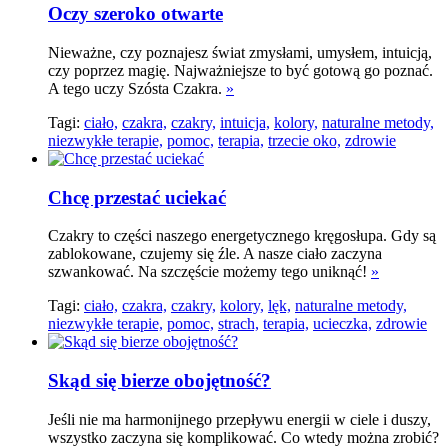
Oczy szeroko otwarte
Nieważne, czy poznajesz świat zmysłami, umysłem, intuicją,
czy poprzez magię. Najważniejsze to być gotową go poznać.
A tego uczy Szósta Czakra.
»
Tagi:
ciało,
czakra,
czakry,
intuicja,
kolory,
naturalne metody,
niezwykłe terapie,
pomoc,
terapia,
trzecie oko,
zdrowie
Chcę przestać uciekać
Czakry to części naszego energetycznego kręgosłupa. Gdy są
zablokowane, czujemy się źle. A nasze ciało zaczyna
szwankować. Na szczęście możemy tego uniknąć!
»
Tagi:
ciało,
czakra,
czakry,
kolory,
lęk,
naturalne metody,
niezwykłe terapie,
pomoc,
strach,
terapia,
ucieczka,
zdrowie
Skąd się bierze obojętność?
Jeśli nie ma harmonijnego przepływu energii w ciele i duszy,
wszystko zaczyna się komplikować. Co wtedy można zrobić?