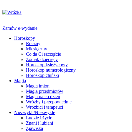
Zamów e-wydanie
Horoskopy
Roczny
Miesięczny
Co da Ci szczęście
Zodiak dziecięcy
Horoskop księżycowy
Horoskop numerologiczny
Horoskop chiński
Magia
Magia imion
Magia przedmiotów
Magia na co dzień
Wróżby i przepowiednie
Wróżbici i terapeuci
Niezwykli/Niezwykłe
Ludzie i życie
Znani i lubiani
Zjawiska