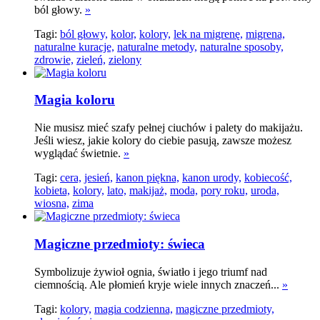
ból głowy.
»
Tagi:
ból głowy,
kolor,
kolory,
lek na migrenę,
migrena,
naturalne kuracje,
naturalne metody,
naturalne sposoby,
zdrowie,
zieleń,
zielony
Magia koloru
Nie musisz mieć szafy pełnej ciuchów i palety do makijażu.
Jeśli wiesz, jakie kolory do ciebie pasują, zawsze możesz
wyglądać świetnie.
»
Tagi:
cera,
jesień,
kanon piękna,
kanon urody,
kobiecość,
kobieta,
kolory,
lato,
makijaż,
moda,
pory roku,
uroda,
wiosna,
zima
Magiczne przedmioty: świeca
Symbolizuje żywioł ognia, światło i jego triumf nad
ciemnością. Ale płomień kryje wiele innych znaczeń...
»
Tagi:
kolory,
magia codzienna,
magiczne przedmioty,