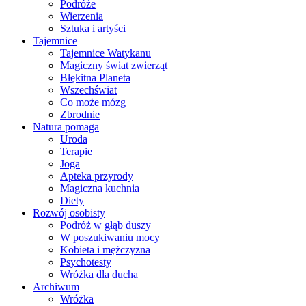
Podróże
Wierzenia
Sztuka i artyści
Tajemnice
Tajemnice Watykanu
Magiczny świat zwierząt
Błękitna Planeta
Wszechświat
Co może mózg
Zbrodnie
Natura pomaga
Uroda
Terapie
Joga
Apteka przyrody
Magiczna kuchnia
Diety
Rozwój osobisty
Podróż w głąb duszy
W poszukiwaniu mocy
Kobieta i mężczyzna
Psychotesty
Wróżka dla ducha
Archiwum
Wróżka