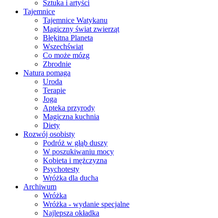
Sztuka i artyści
Tajemnice
Tajemnice Watykanu
Magiczny świat zwierząt
Błękitna Planeta
Wszechświat
Co może mózg
Zbrodnie
Natura pomaga
Uroda
Terapie
Joga
Apteka przyrody
Magiczna kuchnia
Diety
Rozwój osobisty
Podróż w głąb duszy
W poszukiwaniu mocy
Kobieta i mężczyzna
Psychotesty
Wróżka dla ducha
Archiwum
Wróżka
Wróżka - wydanie specjalne
Najlepsza okładka