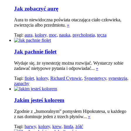
Jak zobaczyć aurę
Aura to niewidoczna poświata otaczająca ciało człowieka,
zwierzęcia albo przedmiotu.
»
Tagi:
aura,
kolory,
moc,
nauka,
psychologia,
tęcza
Jak pachnie fiolet
Wydaje się, że synestezję można rozwijać. Wystarczy sobie
zadawać nietypowe pytania i odpowiadać...
»
Tagi:
fiolet,
kolory,
Richard Cytowic,
Synestetycy,
synestezja,
zapachy
Jakim jesteś kolorem
Zgodnie z „humoralnym” pomysłem Hipokratesa, u każdego
z nas dominuje jeden z trzech płynów...
»
Tagi:
barwy,
kolory,
krew,
limfa,
żółć