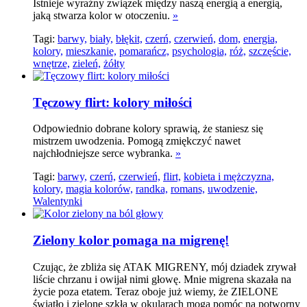
Istnieje wyraźny związek między naszą energią a energią,
jaką stwarza kolor w otoczeniu.
»
Tagi:
barwy,
biały,
błękit,
czerń,
czerwień,
dom,
energia,
kolory,
mieszkanie,
pomarańcz,
psychologia,
róż,
szczęście,
wnętrze,
zieleń,
żółty
Tęczowy flirt: kolory miłości
Odpowiednio dobrane kolory sprawią, że staniesz się
mistrzem uwodzenia. Pomogą zmiękczyć nawet
najchłodniejsze serce wybranka.
»
Tagi:
barwy,
czerń,
czerwień,
flirt,
kobieta i mężczyzna,
kolory,
magia kolorów,
randka,
romans,
uwodzenie,
Walentynki
Zielony kolor pomaga na migrenę!
Czując, że zbliża się ATAK MIGRENY, mój dziadek zrywał
liście chrzanu i owijał nimi głowę. Mnie migrena skazała na
życie poza etatem. Teraz oboje już wiemy, że ZIELONE
światło i zielone szkła w okularach mogą pomóc na potworny