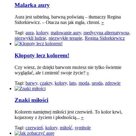
Malarka aury
Aura jest subtelną, barwną poświatą – tłumaczy Regina
Sidorkiewicz. – Otacza nas jak mgła, chroni.
»
Tagi:
aura,
kolory,
malowanie aury,
medycyna alternatywna,
niezwykli ludzie,
niezwykłe terapie,
Regina Sidorkiewicz
Kłopoty lecz kolorem!
Czy wiesz, że dzięki barwom możesz nie tylko świetnie
wyglądać, ale i zmienić swoje życie?
»
Tagi:
barwy,
czakry,
kolory,
lato,
moda,
uroda,
zdrowie
Znaki miłości
Kolorem namiętnej miłości jest czerwień. To kolor krwi,
kojarzony z życiem i płodnością...
»
Tagi:
czerwień,
kolory,
miłość,
symbole