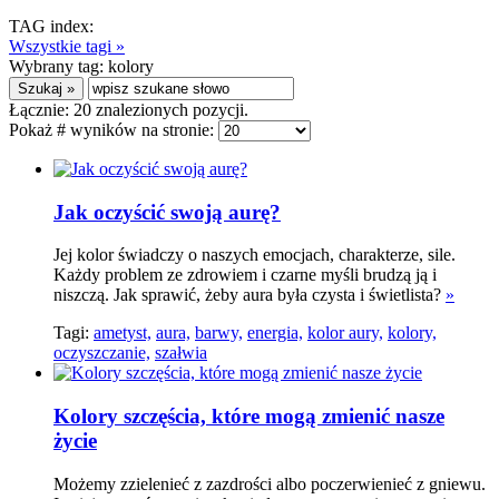
TAG index:
Wszystkie tagi »
Wybrany tag:
kolory
Łącznie:
20
znalezionych pozycji.
Pokaż # wyników na stronie:
Jak oczyścić swoją aurę?
Jej kolor świadczy o naszych emocjach, charakterze, sile.
Każdy problem ze zdrowiem i czarne myśli brudzą ją i
niszczą. Jak sprawić, żeby aura była czysta i świetlista?
»
Tagi:
ametyst,
aura,
barwy,
energia,
kolor aury,
kolory,
oczyszczanie,
szałwia
Kolory szczęścia, które mogą zmienić nasze
życie
Możemy zzielenieć z zazdrości albo poczerwienieć z gniewu.