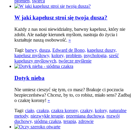
płomień,
świeca
W jaki kapelusz stroi się twoja dusza?
Każdy z nas nosi niewidzialny, barwny kapelusz, który nie
zdobi. Ale nadaje kierunek myślom, nastraja do życia i
kształtuje naszą osobowość.
»
Tagi:
barwy,
dusza,
Edward de Bono,
kapelusz duszy,
kapelusz myślowy,
kolory,
problem,
psychologia,
sześć
kapeluszy myślowych,
twórcze myślenie
Dotyk nieba
Nie umiesz cieszyć się tym, co masz? Brakuje ci poczucia
bezpieczeństwa? Chcesz, by to, co robisz, miało sens? Zadbaj
o czakrę korony!
»
Tagi:
ciało,
czakra,
czakra korony,
czakry,
kolory,
naturalne
metody,
niezwykłe terapie,
przemiana duchowa,
rozwój
duchowy,
siódma czakra,
terapia,
zdrowie