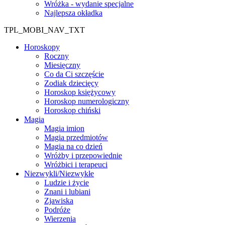
Wróżka - wydanie specjalne
Najlepsza okładka
TPL_MOBI_NAV_TXT
Horoskopy
Roczny
Miesięczny
Co da Ci szczęście
Zodiak dziecięcy
Horoskop księżycowy
Horoskop numerologiczny
Horoskop chiński
Magia
Magia imion
Magia przedmiotów
Magia na co dzień
Wróżby i przepowiednie
Wróżbici i terapeuci
Niezwykli/Niezwykłe
Ludzie i życie
Znani i lubiani
Zjawiska
Podróże
Wierzenia