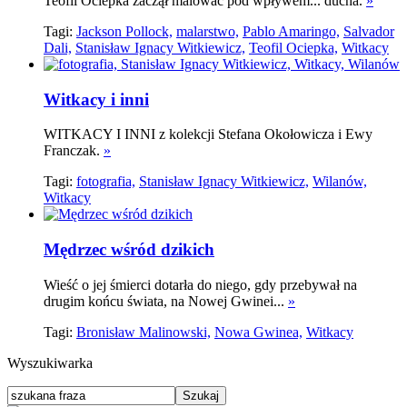
Teofil Ociepka zaczął malować pod wpływem... ducha.
»
Tagi:
Jackson Pollock,
malarstwo,
Pablo Amaringo,
Salvador
Dali,
Stanisław Ignacy Witkiewicz,
Teofil Ociepka,
Witkacy
Witkacy i inni
WITKACY I INNI z kolekcji Stefana Okołowicza i Ewy
Franczak.
»
Tagi:
fotografia,
Stanisław Ignacy Witkiewicz,
Wilanów,
Witkacy
Mędrzec wśród dzikich
Wieść o jej śmierci dotarła do niego, gdy przebywał na
drugim końcu świata, na Nowej Gwinei...
»
Tagi:
Bronisław Malinowski,
Nowa Gwinea,
Witkacy
Wyszukiwarka