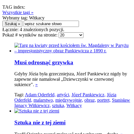
TAG index:
Wszystkie tagi »
Wybrany tag:
Witkacy
Łącznie:
4
znalezionych pozycji.
Pokaż # wyników na stronie:
Musi odrosnąć grzywka
Gdyby Józia była grzeczniejsza, Józef Pankiewicz nigdy by
zapewne nie namalował „Dziewczynki w czerwonej
sukience".
»
Tagi:
Adam Oderfeld,
artyści,
Józef Pankiewicz,
Józia
Oderfeld,
malarstwo,
międzywojnie,
obraz,
portret,
Stanisław
Ignacy Witkiewicz,
sztuka,
Witkacy
Sztuka nie z tej ziemi