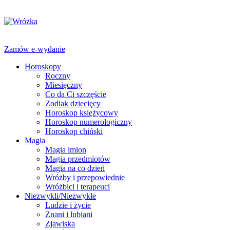
Zamów e-wydanie
Horoskopy
Roczny
Miesięczny
Co da Ci szczęście
Zodiak dziecięcy
Horoskop księżycowy
Horoskop numerologiczny
Horoskop chiński
Magia
Magia imion
Magia przedmiotów
Magia na co dzień
Wróżby i przepowiednie
Wróżbici i terapeuci
Niezwykli/Niezwykłe
Ludzie i życie
Znani i lubiani
Zjawiska