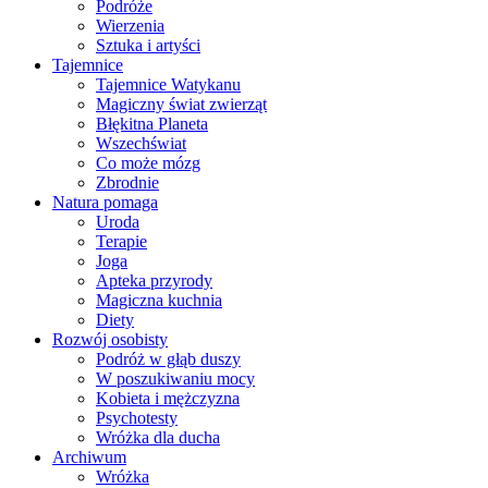
Podróże
Wierzenia
Sztuka i artyści
Tajemnice
Tajemnice Watykanu
Magiczny świat zwierząt
Błękitna Planeta
Wszechświat
Co może mózg
Zbrodnie
Natura pomaga
Uroda
Terapie
Joga
Apteka przyrody
Magiczna kuchnia
Diety
Rozwój osobisty
Podróż w głąb duszy
W poszukiwaniu mocy
Kobieta i mężczyzna
Psychotesty
Wróżka dla ducha
Archiwum
Wróżka