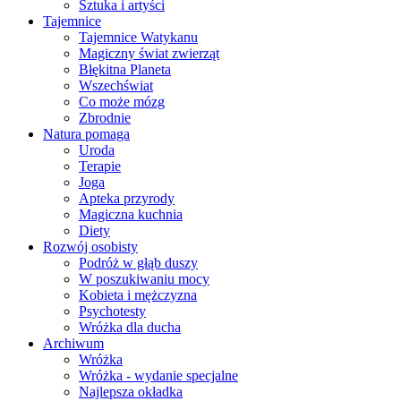
Sztuka i artyści
Tajemnice
Tajemnice Watykanu
Magiczny świat zwierząt
Błękitna Planeta
Wszechświat
Co może mózg
Zbrodnie
Natura pomaga
Uroda
Terapie
Joga
Apteka przyrody
Magiczna kuchnia
Diety
Rozwój osobisty
Podróż w głąb duszy
W poszukiwaniu mocy
Kobieta i mężczyzna
Psychotesty
Wróżka dla ducha
Archiwum
Wróżka
Wróżka - wydanie specjalne
Najlepsza okładka