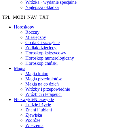
Wróżka - wydanie specjalne
Najlepsza okładka
TPL_MOBI_NAV_TXT
Horoskopy
Roczny
Miesięczny
Co da Ci szczęście
Zodiak dziecięcy
Horoskop księżycowy
Horoskop numerologiczny
Horoskop chiński
Magia
Magia imion
Magia przedmiotów
Magia na co dzień
Wróżby i przepowiednie
Wróżbici i terapeuci
Niezwykli/Niezwykłe
Ludzie i życie
Znani i lubiani
Zjawiska
Podróże
Wierzenia