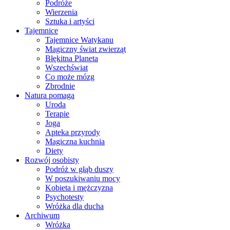
Podróże
Wierzenia
Sztuka i artyści
Tajemnice
Tajemnice Watykanu
Magiczny świat zwierząt
Błękitna Planeta
Wszechświat
Co może mózg
Zbrodnie
Natura pomaga
Uroda
Terapie
Joga
Apteka przyrody
Magiczna kuchnia
Diety
Rozwój osobisty
Podróż w głąb duszy
W poszukiwaniu mocy
Kobieta i mężczyzna
Psychotesty
Wróżka dla ducha
Archiwum
Wróżka