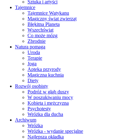
Sztuka i artyści
Tajemnice
Tajemnice Watykanu
Magiczny świat zwierząt
Błękitna Planeta
Wszechświat
Co może mózg
Zbrodnie
Natura pomaga
Uroda
Terapie
Joga
Apteka przyrody
Magiczna kuchnia
Diety
Rozwój osobisty
Podróż w głąb duszy
W poszukiwaniu mocy
Kobieta i mężczyzna
Psychotesty
Wróżka dla ducha
Archiwum
Wróżka
Wróżka - wydanie specjalne
Najlepsza okładka