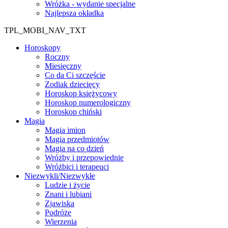
Wróżka - wydanie specjalne
Najlepsza okładka
TPL_MOBI_NAV_TXT
Horoskopy
Roczny
Miesięczny
Co da Ci szczęście
Zodiak dziecięcy
Horoskop księżycowy
Horoskop numerologiczny
Horoskop chiński
Magia
Magia imion
Magia przedmiotów
Magia na co dzień
Wróżby i przepowiednie
Wróżbici i terapeuci
Niezwykli/Niezwykłe
Ludzie i życie
Znani i lubiani
Zjawiska
Podróże
Wierzenia