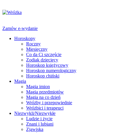
Zamów e-wydanie
Horoskopy
Roczny
Miesięczny
Co da Ci szczęście
Zodiak dziecięcy
Horoskop księżycowy
Horoskop numerologiczny
Horoskop chiński
Magia
Magia imion
Magia przedmiotów
Magia na co dzień
Wróżby i przepowiednie
Wróżbici i terapeuci
Niezwykli/Niezwykłe
Ludzie i życie
Znani i lubiani
Zjawiska