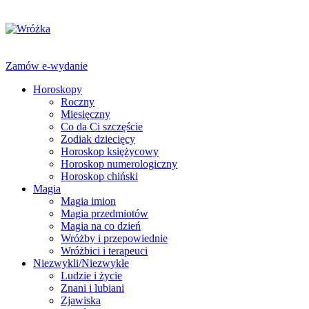
Zamów e-wydanie
Horoskopy
Roczny
Miesięczny
Co da Ci szczęście
Zodiak dziecięcy
Horoskop księżycowy
Horoskop numerologiczny
Horoskop chiński
Magia
Magia imion
Magia przedmiotów
Magia na co dzień
Wróżby i przepowiednie
Wróżbici i terapeuci
Niezwykli/Niezwykłe
Ludzie i życie
Znani i lubiani
Zjawiska