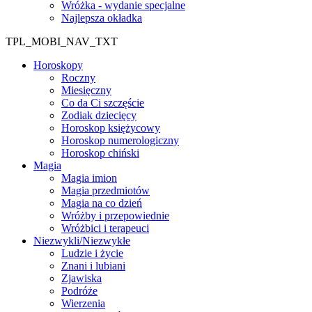
Wróżka - wydanie specjalne
Najlepsza okładka
TPL_MOBI_NAV_TXT
Horoskopy
Roczny
Miesięczny
Co da Ci szczęście
Zodiak dziecięcy
Horoskop księżycowy
Horoskop numerologiczny
Horoskop chiński
Magia
Magia imion
Magia przedmiotów
Magia na co dzień
Wróżby i przepowiednie
Wróżbici i terapeuci
Niezwykli/Niezwykłe
Ludzie i życie
Znani i lubiani
Zjawiska
Podróże
Wierzenia