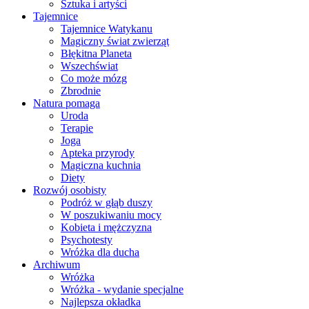
Sztuka i artyści
Tajemnice
Tajemnice Watykanu
Magiczny świat zwierząt
Błękitna Planeta
Wszechświat
Co może mózg
Zbrodnie
Natura pomaga
Uroda
Terapie
Joga
Apteka przyrody
Magiczna kuchnia
Diety
Rozwój osobisty
Podróż w głąb duszy
W poszukiwaniu mocy
Kobieta i mężczyzna
Psychotesty
Wróżka dla ducha
Archiwum
Wróżka
Wróżka - wydanie specjalne
Najlepsza okładka