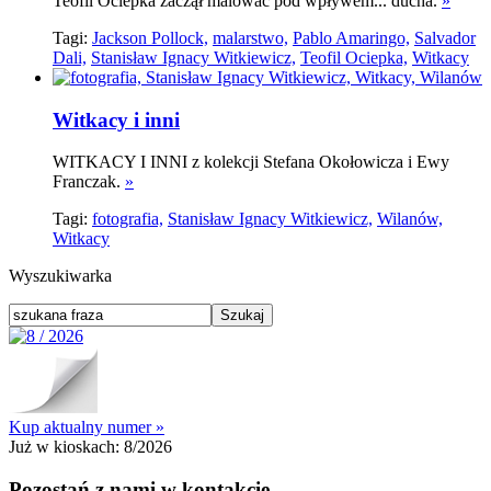
Teofil Ociepka zaczął malować pod wpływem... ducha.
»
Tagi:
Jackson Pollock,
malarstwo,
Pablo Amaringo,
Salvador
Dali,
Stanisław Ignacy Witkiewicz,
Teofil Ociepka,
Witkacy
Witkacy i inni
WITKACY I INNI z kolekcji Stefana Okołowicza i Ewy
Franczak.
»
Tagi:
fotografia,
Stanisław Ignacy Witkiewicz,
Wilanów,
Witkacy
Wyszukiwarka
Kup aktualny numer »
Już w kioskach:
8/2026
Pozostań z nami w kontakcie