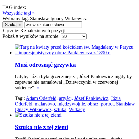
TAG index:
Wszystkie tagi »
Wybrany tag:
Stanisław Ignacy Witkiewicz
Łącznie:
3
znalezionych pozycji.
Pokaż # wyników na stronie:
Musi odrosnąć grzywka
Gdyby Józia była grzeczniejsza, Józef Pankiewicz nigdy by
zapewne nie namalował „Dziewczynki w czerwonej
sukience".
»
Tagi:
Adam Oderfeld,
artyści,
Józef Pankiewicz,
Józia
Oderfeld,
malarstwo,
międzywojnie,
obraz,
portret,
Stanisław
Ignacy Witkiewicz,
sztuka,
Witkacy
Sztuka nie z tej ziemi