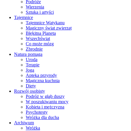
Podróże
Wierzenia
Sztuka i artyści
Tajemnice
Tajemnice Watykanu
Magiczny świat zwierząt
Błękitna Planeta
Wszechświat
Co może mózg
Zbrodnie
Natura pomaga
Uroda
Terapie
Joga
Apteka przyrody
Magiczna kuchnia
Diety
Rozwój osobisty
Podróż w głąb duszy
W poszukiwaniu mocy
Kobieta i mężczyzna
Psychotesty
Wróżka dla ducha
Archiwum
Wróżka