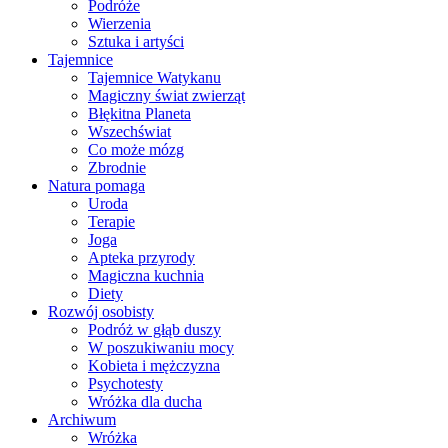
Podróże
Wierzenia
Sztuka i artyści
Tajemnice
Tajemnice Watykanu
Magiczny świat zwierząt
Błękitna Planeta
Wszechświat
Co może mózg
Zbrodnie
Natura pomaga
Uroda
Terapie
Joga
Apteka przyrody
Magiczna kuchnia
Diety
Rozwój osobisty
Podróż w głąb duszy
W poszukiwaniu mocy
Kobieta i mężczyzna
Psychotesty
Wróżka dla ducha
Archiwum
Wróżka