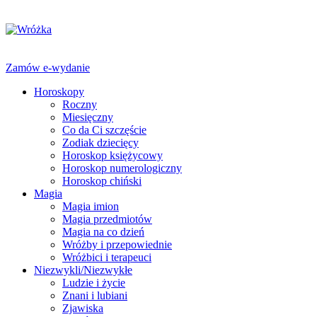
Zamów e-wydanie
Horoskopy
Roczny
Miesięczny
Co da Ci szczęście
Zodiak dziecięcy
Horoskop księżycowy
Horoskop numerologiczny
Horoskop chiński
Magia
Magia imion
Magia przedmiotów
Magia na co dzień
Wróżby i przepowiednie
Wróżbici i terapeuci
Niezwykli/Niezwykłe
Ludzie i życie
Znani i lubiani
Zjawiska