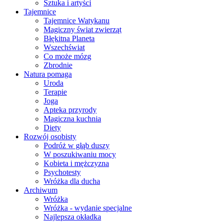
Sztuka i artyści
Tajemnice
Tajemnice Watykanu
Magiczny świat zwierząt
Błękitna Planeta
Wszechświat
Co może mózg
Zbrodnie
Natura pomaga
Uroda
Terapie
Joga
Apteka przyrody
Magiczna kuchnia
Diety
Rozwój osobisty
Podróż w głąb duszy
W poszukiwaniu mocy
Kobieta i mężczyzna
Psychotesty
Wróżka dla ducha
Archiwum
Wróżka
Wróżka - wydanie specjalne
Najlepsza okładka