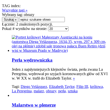
TAG index:
Wszystkie tagi »
Wybrany tag:
obrazy
Łącznie:
2
znalezionych pozycji.
Pokaż # wyników na stronie:
Perła wędrowniczka
Jeden z najsłynniejszych klejnotów świata, perła zwana La
Peregrina, wędrował po szyjach koronowanych głów od XVI
w. W XX w. trafił do Elizabeth Taylor.
»
Tagi:
Diego Velázquez,
Elizabeth Taylor,
Filip III,
królowa,
La Peregrina,
malarz,
obrazy,
perła,
sztuka
Malarstwo w plenerze