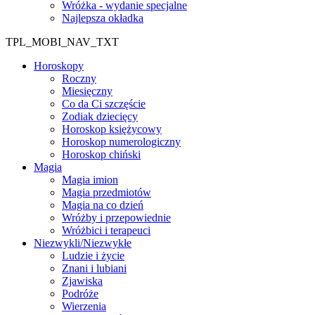
Wróżka - wydanie specjalne
Najlepsza okładka
TPL_MOBI_NAV_TXT
Horoskopy
Roczny
Miesięczny
Co da Ci szczęście
Zodiak dziecięcy
Horoskop księżycowy
Horoskop numerologiczny
Horoskop chiński
Magia
Magia imion
Magia przedmiotów
Magia na co dzień
Wróżby i przepowiednie
Wróżbici i terapeuci
Niezwykli/Niezwykłe
Ludzie i życie
Znani i lubiani
Zjawiska
Podróże
Wierzenia