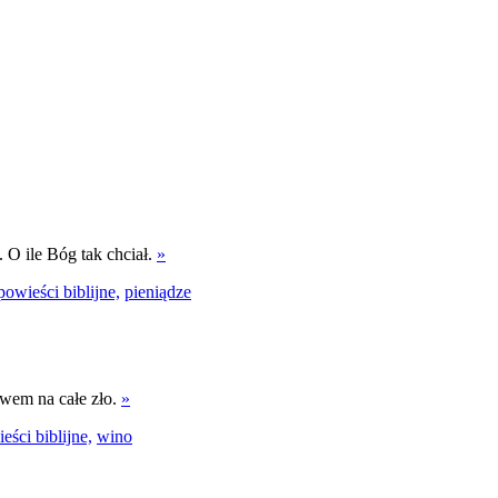
 O ile Bóg tak chciał.
»
powieści biblijne,
pieniądze
twem na całe zło.
»
eści biblijne,
wino