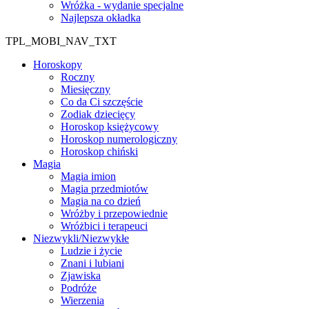
Wróżka - wydanie specjalne
Najlepsza okładka
TPL_MOBI_NAV_TXT
Horoskopy
Roczny
Miesięczny
Co da Ci szczęście
Zodiak dziecięcy
Horoskop księżycowy
Horoskop numerologiczny
Horoskop chiński
Magia
Magia imion
Magia przedmiotów
Magia na co dzień
Wróżby i przepowiednie
Wróżbici i terapeuci
Niezwykli/Niezwykłe
Ludzie i życie
Znani i lubiani
Zjawiska
Podróże
Wierzenia