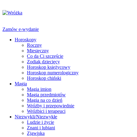
Zamów e-wydanie
Horoskopy
Roczny
Miesięczny
Co da Ci szczęście
Zodiak dziecięcy
Horoskop księżycowy
Horoskop numerologiczny
Horoskop chiński
Magia
Magia imion
Magia przedmiotów
Magia na co dzień
Wróżby i przepowiednie
Wróżbici i terapeuci
Niezwykli/Niezwykłe
Ludzie i życie
Znani i lubiani
Zjawiska