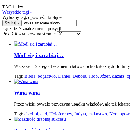
TAG index:
Wszystkie tagi »
Wybrany tag:
opowieści biblijne
Łącznie:
3
znalezionych pozycji.
Pokaż # wyników na stronie:
Módl się i zarabiaj…
W czasach Starego Testamentu łatwo dochodziło się do fortuny.
Tagi:
Biblia,
bogactwo,
Daniel,
Debora,
Hiob,
Józef,
Łazarz,
o
Wina wina
Przez wieki bywało przyczyną upadku władców, ale też lekars
Tagi:
alkohol,
cud,
Holoferenes,
Judyta,
malarstwo,
Noe,
opowi