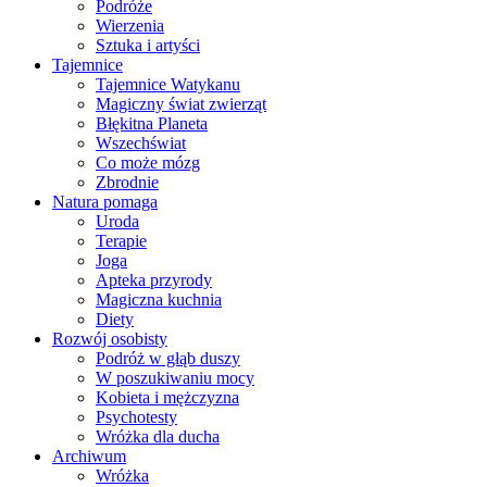
Podróże
Wierzenia
Sztuka i artyści
Tajemnice
Tajemnice Watykanu
Magiczny świat zwierząt
Błękitna Planeta
Wszechświat
Co może mózg
Zbrodnie
Natura pomaga
Uroda
Terapie
Joga
Apteka przyrody
Magiczna kuchnia
Diety
Rozwój osobisty
Podróż w głąb duszy
W poszukiwaniu mocy
Kobieta i mężczyzna
Psychotesty
Wróżka dla ducha
Archiwum
Wróżka