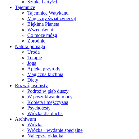
Sztuka i artyści
Tajemnice
Tajemnice Watykanu
Magiczny świat zwierząt
Błękitna Planeta
Wszechświat
Co może mózg
Zbrodnie
Natura pomaga
Uroda
Terapie
Joga
Apteka przyrody
Magiczna kuchnia
Diety
Rozwój osobisty
Podróż w głąb duszy
W poszukiwaniu mocy
Kobieta i mężczyzna
Psychotesty
Wróżka dla ducha
Archiwum
Wróżka
Wróżka - wydanie specjalne
Najlepsza okładka