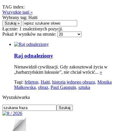
TAG index:
Wszystkie tagi »
Wybrany tag:
Haiti
Łącznie:
1
znalezionych pozycji.
Pokaż # wyników na stronie:
Raj odnaleziony
Nienawidził cywilizacji. Gdy zakosztował życia w
„barbarzyńskim luksusie”, nie chciał wrócić...
»
Tagi:
felieton,
Haiti,
historia jednego obrazu,
Monika
Małkowska,
obraz,
Paul Gauguin,
sztuka
Wyszukiwarka