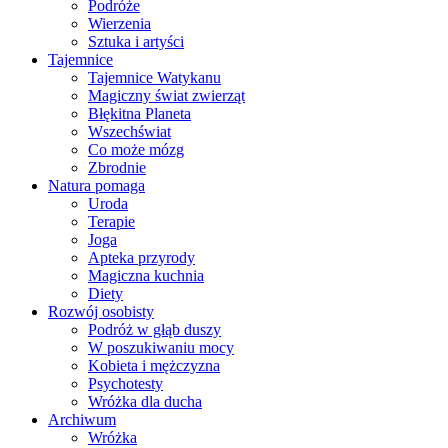
Podróże
Wierzenia
Sztuka i artyści
Tajemnice
Tajemnice Watykanu
Magiczny świat zwierząt
Błękitna Planeta
Wszechświat
Co może mózg
Zbrodnie
Natura pomaga
Uroda
Terapie
Joga
Apteka przyrody
Magiczna kuchnia
Diety
Rozwój osobisty
Podróż w głąb duszy
W poszukiwaniu mocy
Kobieta i mężczyzna
Psychotesty
Wróżka dla ducha
Archiwum
Wróżka