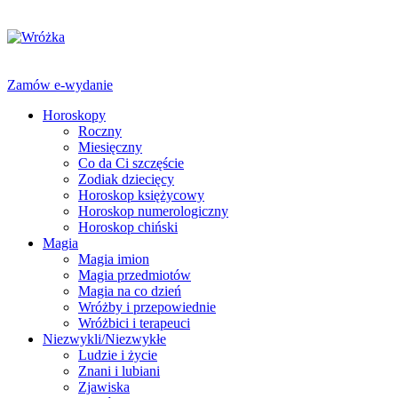
Zamów e-wydanie
Horoskopy
Roczny
Miesięczny
Co da Ci szczęście
Zodiak dziecięcy
Horoskop księżycowy
Horoskop numerologiczny
Horoskop chiński
Magia
Magia imion
Magia przedmiotów
Magia na co dzień
Wróżby i przepowiednie
Wróżbici i terapeuci
Niezwykli/Niezwykłe
Ludzie i życie
Znani i lubiani
Zjawiska