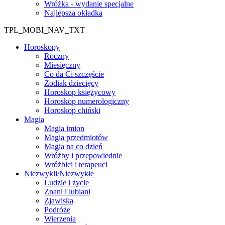
Wróżka - wydanie specjalne
Najlepsza okładka
TPL_MOBI_NAV_TXT
Horoskopy
Roczny
Miesięczny
Co da Ci szczęście
Zodiak dziecięcy
Horoskop księżycowy
Horoskop numerologiczny
Horoskop chiński
Magia
Magia imion
Magia przedmiotów
Magia na co dzień
Wróżby i przepowiednie
Wróżbici i terapeuci
Niezwykli/Niezwykłe
Ludzie i życie
Znani i lubiani
Zjawiska
Podróże
Wierzenia