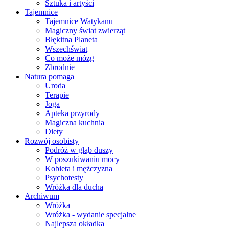
Sztuka i artyści
Tajemnice
Tajemnice Watykanu
Magiczny świat zwierząt
Błękitna Planeta
Wszechświat
Co może mózg
Zbrodnie
Natura pomaga
Uroda
Terapie
Joga
Apteka przyrody
Magiczna kuchnia
Diety
Rozwój osobisty
Podróż w głąb duszy
W poszukiwaniu mocy
Kobieta i mężczyzna
Psychotesty
Wróżka dla ducha
Archiwum
Wróżka
Wróżka - wydanie specjalne
Najlepsza okładka