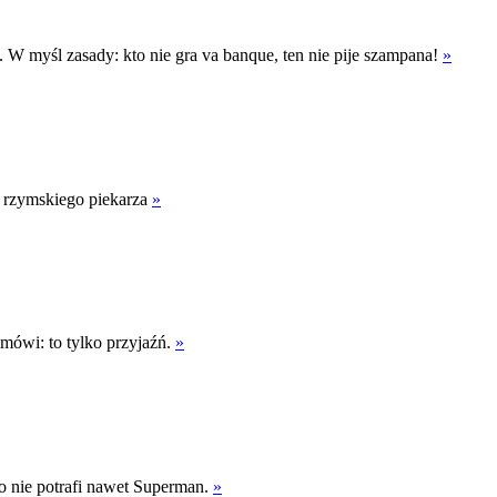
W myśl zasady: kto nie gra va banque, ten nie pije szampana!
»
ą rzymskiego piekarza
»
 mówi: to tylko przyjaźń.
»
go nie potrafi nawet Superman.
»