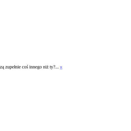
zą zupełnie coś innego niż ty?...
»