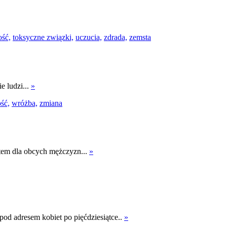
ość,
toksyczne związki,
uczucia,
zdrada,
zemsta
e ludzi...
»
ść,
wróżba,
zmiana
otem dla obcych mężczyzn...
»
pod adresem kobiet po pięćdziesiątce..
»