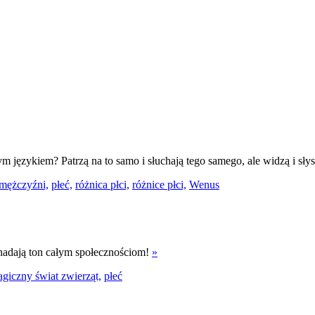
m językiem? Patrzą na to samo i słuchają tego samego, ale widzą i słys
mężczyźni,
płeć,
różnica płci,
różnice płci,
Wenus
 nadają ton całym społecznościom!
»
giczny świat zwierząt,
płeć