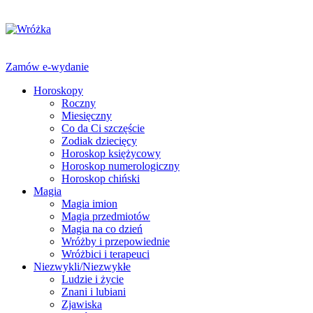
Zamów e-wydanie
Horoskopy
Roczny
Miesięczny
Co da Ci szczęście
Zodiak dziecięcy
Horoskop księżycowy
Horoskop numerologiczny
Horoskop chiński
Magia
Magia imion
Magia przedmiotów
Magia na co dzień
Wróżby i przepowiednie
Wróżbici i terapeuci
Niezwykli/Niezwykłe
Ludzie i życie
Znani i lubiani
Zjawiska