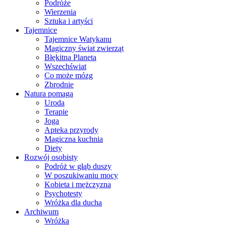
Podróże
Wierzenia
Sztuka i artyści
Tajemnice
Tajemnice Watykanu
Magiczny świat zwierząt
Błękitna Planeta
Wszechświat
Co może mózg
Zbrodnie
Natura pomaga
Uroda
Terapie
Joga
Apteka przyrody
Magiczna kuchnia
Diety
Rozwój osobisty
Podróż w głąb duszy
W poszukiwaniu mocy
Kobieta i mężczyzna
Psychotesty
Wróżka dla ducha
Archiwum
Wróżka