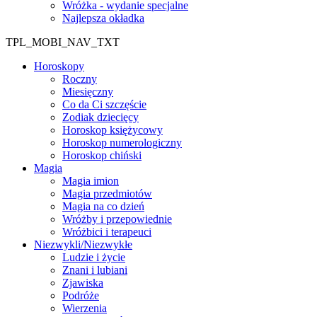
Wróżka - wydanie specjalne
Najlepsza okładka
TPL_MOBI_NAV_TXT
Horoskopy
Roczny
Miesięczny
Co da Ci szczęście
Zodiak dziecięcy
Horoskop księżycowy
Horoskop numerologiczny
Horoskop chiński
Magia
Magia imion
Magia przedmiotów
Magia na co dzień
Wróżby i przepowiednie
Wróżbici i terapeuci
Niezwykli/Niezwykłe
Ludzie i życie
Znani i lubiani
Zjawiska
Podróże
Wierzenia