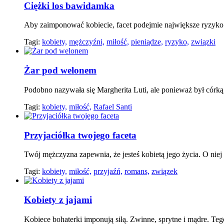
Ciężki los bawidamka
Aby zaimponować kobiecie, facet podejmie największe ryzyko. 
Tagi:
kobiety,
mężczyźni,
miłość,
pieniądze,
ryzyko,
związki
Żar pod welonem
Podobno nazywała się Margherita Luti, ale ponieważ był córk
Tagi:
kobiety,
miłość,
Rafael Santi
Przyjaciółka twojego faceta
Twój mężczyzna zapewnia, że jesteś kobietą jego życia. O niej
Tagi:
kobiety,
miłość,
przyjaźń,
romans,
związek
Kobiety z jajami
Kobiece bohaterki imponują siłą. Zwinne, sprytne i mądre. Te