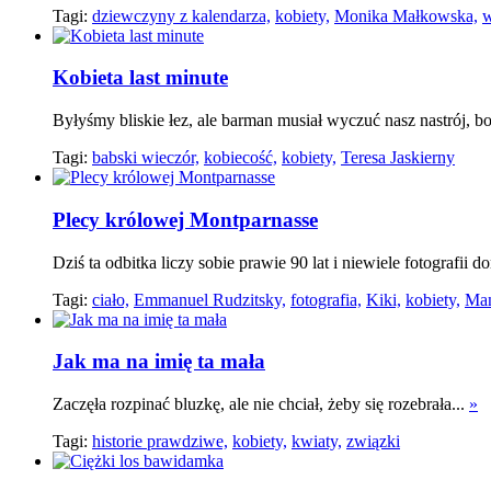
Tagi:
dziewczyny z kalendarza,
kobiety,
Monika Małkowska,
w
Kobieta last minute
Byłyśmy bliskie łez, ale barman musiał wyczuć nasz nastrój, 
Tagi:
babski wieczór,
kobiecość,
kobiety,
Teresa Jaskierny
Plecy królowej Montparnasse
Dziś ta odbitka liczy sobie prawie 90 lat i niewiele fotografii 
Tagi:
ciało,
Emmanuel Rudzitsky,
fotografia,
Kiki,
kobiety,
Man
Jak ma na imię ta mała
Zaczęła rozpinać bluzkę, ale nie chciał, żeby się rozebrała...
»
Tagi:
historie prawdziwe,
kobiety,
kwiaty,
związki