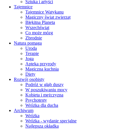
Sztuka i artyści
Tajemnice
Tajemnice Watykanu
Magiczny świat zwierząt
Błękitna Planeta
Wszechświat
Co może mózg
Zbrodnie
Natura pomaga
Uroda
Terapie
Joga
Apteka przyrody
Magiczna kuchnia
Diety
Rozwój osobisty
Podróż w głąb duszy
W poszukiwaniu mocy
Kobieta i mężczyzna
Psychotesty
Wróżka dla ducha
Archiwum
Wróżka
Wróżka - wydanie specjalne
Najlepsza okładka