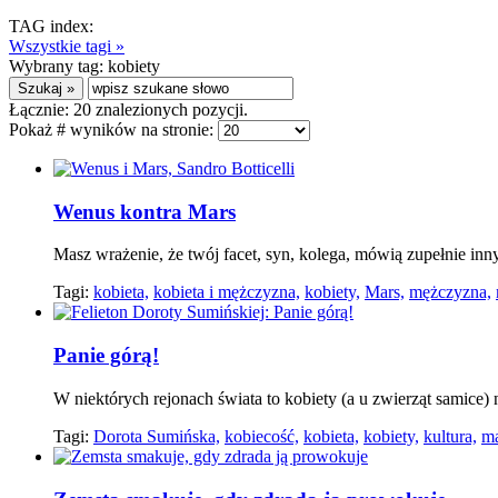
TAG index:
Wszystkie tagi »
Wybrany tag:
kobiety
Łącznie:
20
znalezionych pozycji.
Pokaż # wyników na stronie:
Wenus kontra Mars
Masz wrażenie, że twój facet, syn, kolega, mówią zupełnie inny
Tagi:
kobieta,
kobieta i mężczyzna,
kobiety,
Mars,
mężczyzna,
Panie górą!
W niektórych rejonach świata to kobiety (a u zwierząt samice)
Tagi:
Dorota Sumińska,
kobiecość,
kobieta,
kobiety,
kultura,
ma