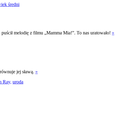
iek średni
bo puścił melodię z filmu „Mamma Mia!”. To nas uratowało!
»
dorównuje jej sławą.
»
 Ray,
uroda