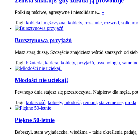
Zemsta smakuje, gdy zdrada ją prowokuje
Polki są mściwe, agresywne i niesolidarne...
»
Tagi:
kobieta i mężczyzna,
kobiety,
rozstanie,
rozwód,
solidarn
Bursztynowa przyjaźń
Masz starą duszę. Szczęście znajdziesz wśród starszych od siebi
Tagi:
biżuteria,
kariera,
kobiety,
przyjaźń,
psychologia,
samotno
Młodości nie uciekaj!
Pewnego dnia stajesz się przezroczysta. Najpierw dla męża, p
Tagi:
kobiecość,
kobiety,
młodość,
remont,
starzenie się,
uroda
Piękne 50-letnie
Babsztyl, stara wyjadaczka, wiedźma – takie określenia padają 