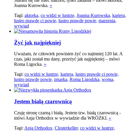
Staram się nie mieć marzeń, tylko zadania – mówi aktorka,
Joanna Kurowska.
»
Tagi:
aktorka,
co widzi w lustrze,
Joanna Kurowska,
kariera,
lustro prawdę ci powie,
lustro prawdę powie,
marzenia,
wywiad
Żyć jak najpiękniej
Uważam, że człowiek powinien żyć co najmniej 120 lat. A
czas, jaki został mu dany, przeżyć jak najpiękniej – mówi
Roma Ligocka.
»
Tagi:
co widzi w lustrze,
kariera,
lustro prawdę ci powie,
lustro prawdę powie,
pisarka,
Roma Ligodzka,
wojna,
wywiad
Jestem białą czarownicą
Czuję stronę czarną i białą. Jestem tzw. białą czarownicą -
mówi Anja Orthodox w wywiadzie dla WRÓŻKI.
»
Tagi:
Anja Orthodox,
Closterkeller,
co widzi w lustrze,