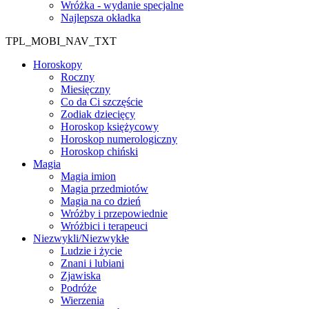
Wróżka - wydanie specjalne
Najlepsza okładka
TPL_MOBI_NAV_TXT
Horoskopy
Roczny
Miesięczny
Co da Ci szczęście
Zodiak dziecięcy
Horoskop księżycowy
Horoskop numerologiczny
Horoskop chiński
Magia
Magia imion
Magia przedmiotów
Magia na co dzień
Wróżby i przepowiednie
Wróżbici i terapeuci
Niezwykli/Niezwykłe
Ludzie i życie
Znani i lubiani
Zjawiska
Podróże
Wierzenia