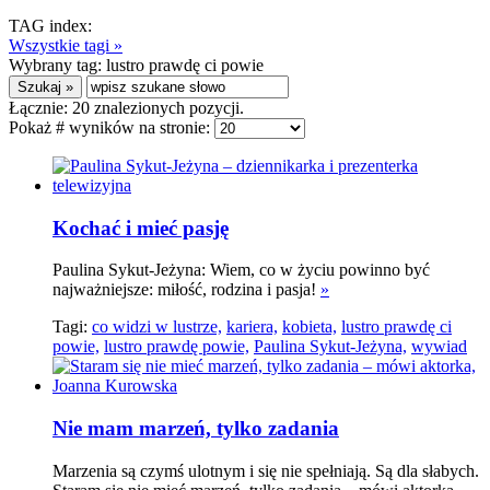
TAG index:
Wszystkie tagi »
Wybrany tag:
lustro prawdę ci powie
Łącznie:
20
znalezionych pozycji.
Pokaż # wyników na stronie:
Kochać i mieć pasję
Paulina Sykut-Jeżyna: Wiem, co w życiu powinno być
najważniejsze: miłość, rodzina i pasja!
»
Tagi:
co widzi w lustrze,
kariera,
kobieta,
lustro prawdę ci
powie,
lustro prawdę powie,
Paulina Sykut-Jeżyna,
wywiad
Nie mam marzeń, tylko zadania
Marzenia są czymś ulotnym i się nie spełniają. Są dla słabych.