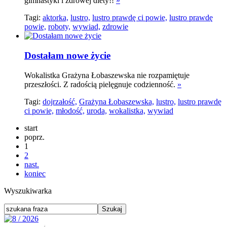
gimnastyki i zdrowej diety!!
»
Tagi:
aktorka,
lustro,
lustro prawdę ci powie,
lustro prawdę
powie,
roboty,
wywiad,
zdrowie
Dostałam nowe życie
Wokalistka Grażyna Łobaszewska nie rozpamiętuje
przeszłości. Z radością pielęgnuje codzienność.
»
Tagi:
dojrzałość,
Grażyna Łobaszewska,
lustro,
lustro prawdę
ci powie,
młodość,
uroda,
wokalistka,
wywiad
start
poprz.
1
2
nast.
koniec
Wyszukiwarka