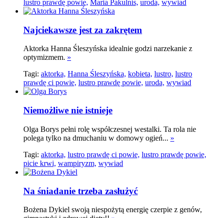
lustro prawdę powie,
Maria Pakulnis,
uroda,
wywiad
Najciekawsze jest za zakrętem
Aktorka Hanna Śleszyńska idealnie godzi narzekanie z
optymizmem.
»
Tagi:
aktorka,
Hanna Śleszyńska,
kobieta,
lustro,
lustro
prawdę ci powie,
lustro prawdę powie,
uroda,
wywiad
Niemożliwe nie istnieje
Olga Borys pełni rolę współczesnej westalki. Ta rola nie
polega tylko na dmuchaniu w domowy ogień...
»
Tagi:
aktorka,
lustro prawdę ci powie,
lustro prawdę powie,
picie krwi,
wampiryzm,
wywiad
Na śniadanie trzeba zasłużyć
Bożena Dykiel swoją niespożytą energię czerpie z genów,