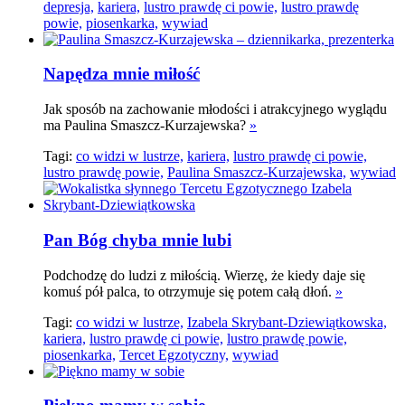
depresja,
kariera,
lustro prawdę ci powie,
lustro prawdę
powie,
piosenkarka,
wywiad
Napędza mnie miłość
Jak sposób na zachowanie młodości i atrakcyjnego wyglądu
ma Paulina Smaszcz-Kurzajewska?
»
Tagi:
co widzi w lustrze,
kariera,
lustro prawdę ci powie,
lustro prawdę powie,
Paulina Smaszcz-Kurzajewska,
wywiad
Pan Bóg chyba mnie lubi
Podchodzę do ludzi z miłością. Wierzę, że kiedy daje się
komuś pół palca, to otrzymuje się potem całą dłoń.
»
Tagi:
co widzi w lustrze,
Izabela Skrybant-Dziewiątkowska,
kariera,
lustro prawdę ci powie,
lustro prawdę powie,
piosenkarka,
Tercet Egzotyczny,
wywiad