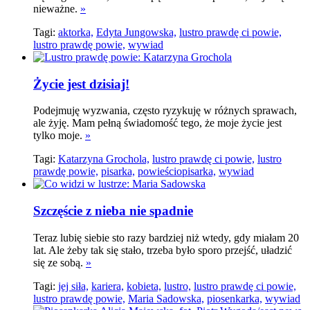
nieważne.
»
Tagi:
aktorka,
Edyta Jungowska,
lustro prawdę ci powie,
lustro prawdę powie,
wywiad
Życie jest dzisiaj!
Podejmuję wyzwania, często ryzykuję w różnych sprawach,
ale żyję. Mam pełną świadomość tego, że moje życie jest
tylko moje.
»
Tagi:
Katarzyna Grochola,
lustro prawdę ci powie,
lustro
prawdę powie,
pisarka,
powieściopisarka,
wywiad
Szczęście z nieba nie spadnie
Teraz lubię siebie sto razy bardziej niż wtedy, gdy miałam 20
lat. Ale żeby tak się stało, trzeba było sporo przejść, uładzić
się ze sobą.
»
Tagi:
jej siła,
kariera,
kobieta,
lustro,
lustro prawdę ci powie,
lustro prawdę powie,
Maria Sadowska,
piosenkarka,
wywiad