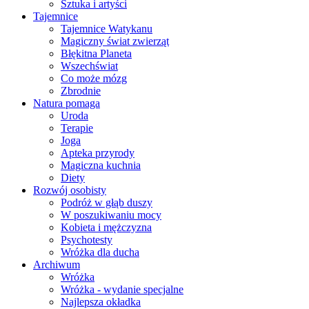
Sztuka i artyści
Tajemnice
Tajemnice Watykanu
Magiczny świat zwierząt
Błękitna Planeta
Wszechświat
Co może mózg
Zbrodnie
Natura pomaga
Uroda
Terapie
Joga
Apteka przyrody
Magiczna kuchnia
Diety
Rozwój osobisty
Podróż w głąb duszy
W poszukiwaniu mocy
Kobieta i mężczyzna
Psychotesty
Wróżka dla ducha
Archiwum
Wróżka
Wróżka - wydanie specjalne
Najlepsza okładka