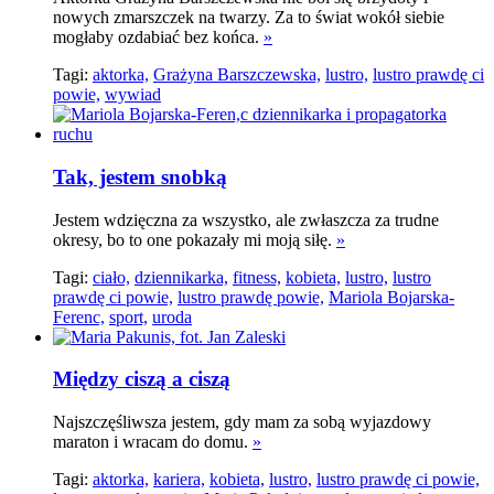
nowych zmarszczek na twarzy. Za to świat wokół siebie
mogłaby ozdabiać bez końca.
»
Tagi:
aktorka,
Grażyna Barszczewska,
lustro,
lustro prawdę ci
powie,
wywiad
Tak, jestem snobką
Jestem wdzięczna za wszystko, ale zwłaszcza za trudne
okresy, bo to one pokazały mi moją siłę.
»
Tagi:
ciało,
dziennikarka,
fitness,
kobieta,
lustro,
lustro
prawdę ci powie,
lustro prawdę powie,
Mariola Bojarska-
Ferenc,
sport,
uroda
Między ciszą a ciszą
Najszczęśliwsza jestem, gdy mam za sobą wyjazdowy
maraton i wracam do domu.
»
Tagi:
aktorka,
kariera,
kobieta,
lustro,
lustro prawdę ci powie,