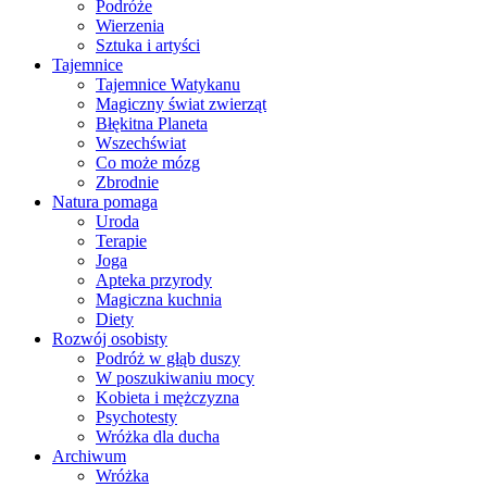
Podróże
Wierzenia
Sztuka i artyści
Tajemnice
Tajemnice Watykanu
Magiczny świat zwierząt
Błękitna Planeta
Wszechświat
Co może mózg
Zbrodnie
Natura pomaga
Uroda
Terapie
Joga
Apteka przyrody
Magiczna kuchnia
Diety
Rozwój osobisty
Podróż w głąb duszy
W poszukiwaniu mocy
Kobieta i mężczyzna
Psychotesty
Wróżka dla ducha
Archiwum
Wróżka