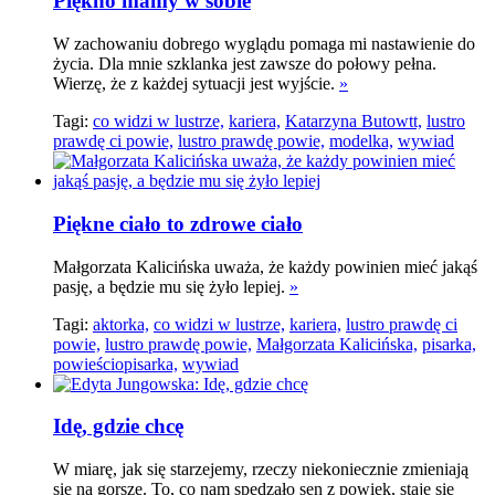
Piękno mamy w sobie
W zachowaniu dobrego wyglądu pomaga mi nastawienie do
życia. Dla mnie szklanka jest zawsze do połowy pełna.
Wierzę, że z każdej sytuacji jest wyjście.
»
Tagi:
co widzi w lustrze,
kariera,
Katarzyna Butowtt,
lustro
prawdę ci powie,
lustro prawdę powie,
modelka,
wywiad
Piękne ciało to zdrowe ciało
Małgorzata Kalicińska uważa, że każdy powinien mieć jakąś
pasję, a będzie mu się żyło lepiej.
»
Tagi:
aktorka,
co widzi w lustrze,
kariera,
lustro prawdę ci
powie,
lustro prawdę powie,
Małgorzata Kalicińska,
pisarka,
powieściopisarka,
wywiad
Idę, gdzie chcę
W miarę, jak się starzejemy, rzeczy niekoniecznie zmieniają
się na gorsze. To, co nam spędzało sen z powiek, staje się