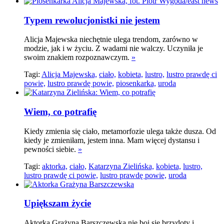
Typem rewolucjonistki nie jestem
Alicja Majewska niechętnie ulega trendom, zarówno w
modzie, jak i w życiu. Z wadami nie walczy. Uczyniła je
swoim znakiem rozpoznawczym.
»
Tagi:
Alicja Majewska,
ciało,
kobieta,
lustro,
lustro prawdę ci
powie,
lustro prawdę powie,
piosenkarka,
uroda
Wiem, co potrafię
Kiedy zmienia się ciało, metamorfozie ulega także dusza. Od
kiedy je zmieniłam, jestem inna. Mam więcej dystansu i
pewności siebie.
»
Tagi:
aktorka,
ciało,
Katarzyna Zielińska,
kobieta,
lustro,
lustro prawdę ci powie,
lustro prawdę powie,
uroda
Upiększam życie
Aktorka Grażyna Barszczewska nie boi się brzydoty i