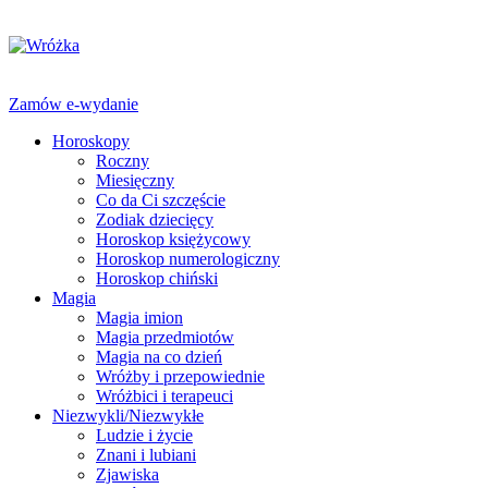
Zamów e-wydanie
Horoskopy
Roczny
Miesięczny
Co da Ci szczęście
Zodiak dziecięcy
Horoskop księżycowy
Horoskop numerologiczny
Horoskop chiński
Magia
Magia imion
Magia przedmiotów
Magia na co dzień
Wróżby i przepowiednie
Wróżbici i terapeuci
Niezwykli/Niezwykłe
Ludzie i życie
Znani i lubiani
Zjawiska