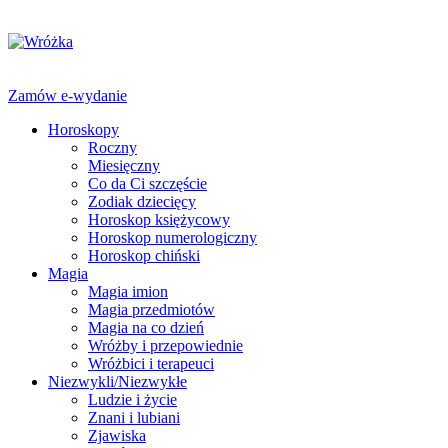
Zamów e-wydanie
Horoskopy
Roczny
Miesięczny
Co da Ci szczęście
Zodiak dziecięcy
Horoskop księżycowy
Horoskop numerologiczny
Horoskop chiński
Magia
Magia imion
Magia przedmiotów
Magia na co dzień
Wróżby i przepowiednie
Wróżbici i terapeuci
Niezwykli/Niezwykłe
Ludzie i życie
Znani i lubiani
Zjawiska