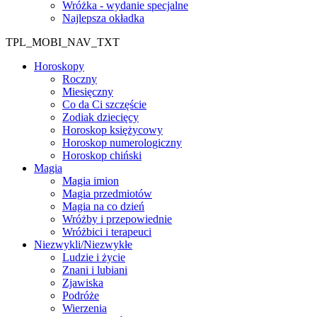
Wróżka - wydanie specjalne
Najlepsza okładka
TPL_MOBI_NAV_TXT
Horoskopy
Roczny
Miesięczny
Co da Ci szczęście
Zodiak dziecięcy
Horoskop księżycowy
Horoskop numerologiczny
Horoskop chiński
Magia
Magia imion
Magia przedmiotów
Magia na co dzień
Wróżby i przepowiednie
Wróżbici i terapeuci
Niezwykli/Niezwykłe
Ludzie i życie
Znani i lubiani
Zjawiska
Podróże
Wierzenia