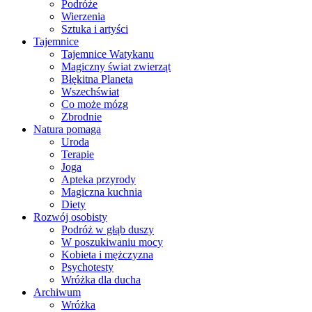
Podróże
Wierzenia
Sztuka i artyści
Tajemnice
Tajemnice Watykanu
Magiczny świat zwierząt
Błękitna Planeta
Wszechświat
Co może mózg
Zbrodnie
Natura pomaga
Uroda
Terapie
Joga
Apteka przyrody
Magiczna kuchnia
Diety
Rozwój osobisty
Podróż w głąb duszy
W poszukiwaniu mocy
Kobieta i mężczyzna
Psychotesty
Wróżka dla ducha
Archiwum
Wróżka