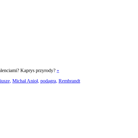
ztalenciami? Kaprys przyrody?
»
iusze,
Michał Anioł,
podagra,
Rembrandt