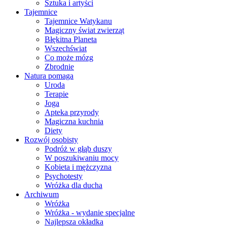
Sztuka i artyści
Tajemnice
Tajemnice Watykanu
Magiczny świat zwierząt
Błękitna Planeta
Wszechświat
Co może mózg
Zbrodnie
Natura pomaga
Uroda
Terapie
Joga
Apteka przyrody
Magiczna kuchnia
Diety
Rozwój osobisty
Podróż w głąb duszy
W poszukiwaniu mocy
Kobieta i mężczyzna
Psychotesty
Wróżka dla ducha
Archiwum
Wróżka
Wróżka - wydanie specjalne
Najlepsza okładka