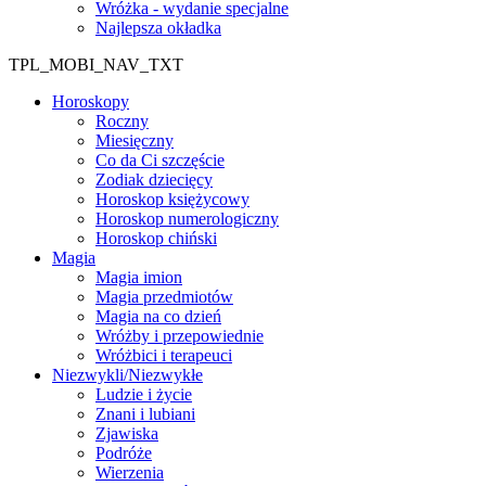
Wróżka - wydanie specjalne
Najlepsza okładka
TPL_MOBI_NAV_TXT
Horoskopy
Roczny
Miesięczny
Co da Ci szczęście
Zodiak dziecięcy
Horoskop księżycowy
Horoskop numerologiczny
Horoskop chiński
Magia
Magia imion
Magia przedmiotów
Magia na co dzień
Wróżby i przepowiednie
Wróżbici i terapeuci
Niezwykli/Niezwykłe
Ludzie i życie
Znani i lubiani
Zjawiska
Podróże
Wierzenia