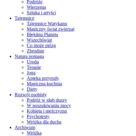
Podróże
Wierzenia
Sztuka i artyści
Tajemnice
Tajemnice Watykanu
Magiczny świat zwierząt
Błękitna Planeta
Wszechświat
Co może mózg
Zbrodnie
Natura pomaga
Uroda
Terapie
Joga
Apteka przyrody
Magiczna kuchnia
Diety
Rozwój osobisty
Podróż w głąb duszy
W poszukiwaniu mocy
Kobieta i mężczyzna
Psychotesty
Wróżka dla ducha
Archiwum
Wróżka