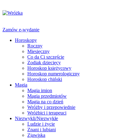
Zamów e-wydanie
Horoskopy
Roczny
Miesięczny
Co da Ci szczęście
Zodiak dziecięcy
Horoskop księżycowy
Horoskop numerologiczny
Horoskop chiński
Magia
Magia imion
Magia przedmiotów
Magia na co dzień
Wróżby i przepowiednie
Wróżbici i terapeuci
Niezwykli/Niezwykłe
Ludzie i życie
Znani i lubiani
Zjawiska