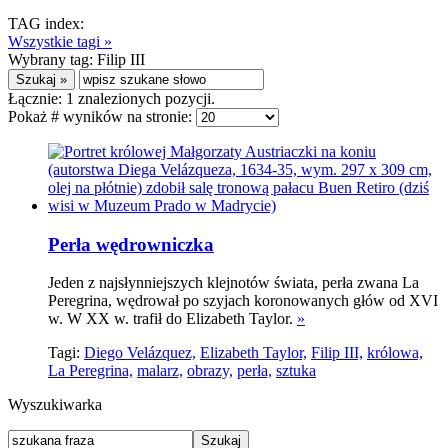
TAG index:
Wszystkie tagi »
Wybrany tag:
Filip III
Łącznie:
1
znalezionych pozycji.
Pokaż # wyników na stronie:
Perła wędrowniczka
Jeden z najsłynniejszych klejnotów świata, perła zwana La
Peregrina, wędrował po szyjach koronowanych głów od XVI
w. W XX w. trafił do Elizabeth Taylor.
»
Tagi:
Diego Velázquez,
Elizabeth Taylor,
Filip III,
królowa,
La Peregrina,
malarz,
obrazy,
perła,
sztuka
Wyszukiwarka