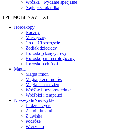
Wróżka - wydanie specjalne
Najlepsza okładka
TPL_MOBI_NAV_TXT
Horoskopy
Roczny
Miesięczny
Co da Ci szczęście
Zodiak dziecięcy
Horoskop księżycowy
Horoskop numerologiczny
Horoskop chiński
Magia
Magia imion
Magia przedmiotów
Magia na co dzień
Wróżby i przepowiednie
Wróżbici i terapeuci
Niezwykli/Niezwykłe
Ludzie i życie
Znani i lubiani
Zjawiska
Podróże
Wierzenia