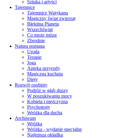
Sztuka i artyści
Tajemnice
Tajemnice Watykanu
Magiczny świat zwierząt
Błękitna Planeta
Wszechświat
Co może mózg
Zbrodnie
Natura pomaga
Uroda
Terapie
Joga
Apteka przyrody
Magiczna kuchnia
Diety
Rozwój osobisty
Podróż w głąb duszy
W poszukiwaniu mocy
Kobieta i mężczyzna
Psychotesty
Wróżka dla ducha
Archiwum
Wróżka
Wróżka - wydanie specjalne
Najlepsza okładka