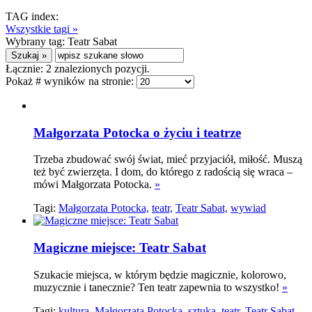
TAG index:
Wszystkie tagi »
Wybrany tag:
Teatr Sabat
Łącznie:
2
znalezionych pozycji.
Pokaż # wyników na stronie:
Małgorzata Potocka o życiu i teatrze
Trzeba zbudować swój świat, mieć przyjaciół, miłość. Muszą
też być zwierzęta. I dom, do którego z radością się wraca –
mówi Małgorzata Potocka.
»
Tagi:
Małgorzata Potocka,
teatr,
Teatr Sabat,
wywiad
Magiczne miejsce: Teatr Sabat
Szukacie miejsca, w którym będzie magicznie, kolorowo,
muzycznie i tanecznie? Ten teatr zapewnia to wszystko!
»
Tagi:
kultura,
Małgorzata Potocka,
sztuka,
teatr,
Teatr Sabat