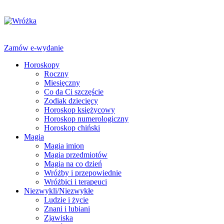
Zamów e-wydanie
Horoskopy
Roczny
Miesięczny
Co da Ci szczęście
Zodiak dziecięcy
Horoskop księżycowy
Horoskop numerologiczny
Horoskop chiński
Magia
Magia imion
Magia przedmiotów
Magia na co dzień
Wróżby i przepowiednie
Wróżbici i terapeuci
Niezwykli/Niezwykłe
Ludzie i życie
Znani i lubiani
Zjawiska