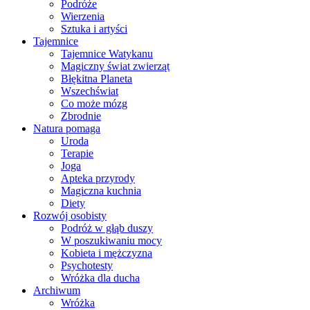
Podróże
Wierzenia
Sztuka i artyści
Tajemnice
Tajemnice Watykanu
Magiczny świat zwierząt
Błękitna Planeta
Wszechświat
Co może mózg
Zbrodnie
Natura pomaga
Uroda
Terapie
Joga
Apteka przyrody
Magiczna kuchnia
Diety
Rozwój osobisty
Podróż w głąb duszy
W poszukiwaniu mocy
Kobieta i mężczyzna
Psychotesty
Wróżka dla ducha
Archiwum
Wróżka