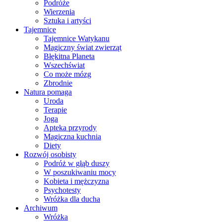
Podróże
Wierzenia
Sztuka i artyści
Tajemnice
Tajemnice Watykanu
Magiczny świat zwierząt
Błękitna Planeta
Wszechświat
Co może mózg
Zbrodnie
Natura pomaga
Uroda
Terapie
Joga
Apteka przyrody
Magiczna kuchnia
Diety
Rozwój osobisty
Podróż w głąb duszy
W poszukiwaniu mocy
Kobieta i mężczyzna
Psychotesty
Wróżka dla ducha
Archiwum
Wróżka