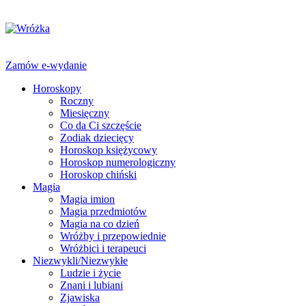
Zamów e-wydanie
Horoskopy
Roczny
Miesięczny
Co da Ci szczęście
Zodiak dziecięcy
Horoskop księżycowy
Horoskop numerologiczny
Horoskop chiński
Magia
Magia imion
Magia przedmiotów
Magia na co dzień
Wróżby i przepowiednie
Wróżbici i terapeuci
Niezwykli/Niezwykłe
Ludzie i życie
Znani i lubiani
Zjawiska