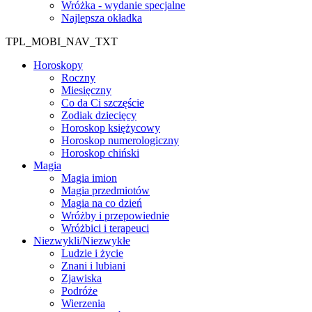
Wróżka - wydanie specjalne
Najlepsza okładka
TPL_MOBI_NAV_TXT
Horoskopy
Roczny
Miesięczny
Co da Ci szczęście
Zodiak dziecięcy
Horoskop księżycowy
Horoskop numerologiczny
Horoskop chiński
Magia
Magia imion
Magia przedmiotów
Magia na co dzień
Wróżby i przepowiednie
Wróżbici i terapeuci
Niezwykli/Niezwykłe
Ludzie i życie
Znani i lubiani
Zjawiska
Podróże
Wierzenia