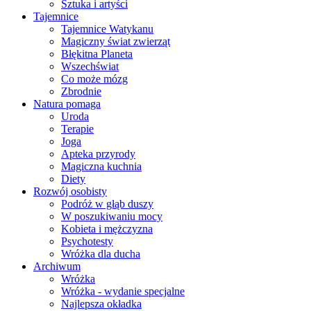
Sztuka i artyści
Tajemnice
Tajemnice Watykanu
Magiczny świat zwierząt
Błękitna Planeta
Wszechświat
Co może mózg
Zbrodnie
Natura pomaga
Uroda
Terapie
Joga
Apteka przyrody
Magiczna kuchnia
Diety
Rozwój osobisty
Podróż w głąb duszy
W poszukiwaniu mocy
Kobieta i mężczyzna
Psychotesty
Wróżka dla ducha
Archiwum
Wróżka
Wróżka - wydanie specjalne
Najlepsza okładka