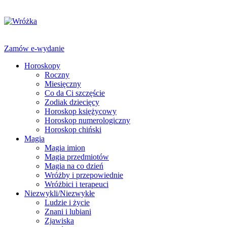
Zamów e-wydanie
Horoskopy
Roczny
Miesięczny
Co da Ci szczęście
Zodiak dziecięcy
Horoskop księżycowy
Horoskop numerologiczny
Horoskop chiński
Magia
Magia imion
Magia przedmiotów
Magia na co dzień
Wróżby i przepowiednie
Wróżbici i terapeuci
Niezwykli/Niezwykłe
Ludzie i życie
Znani i lubiani
Zjawiska