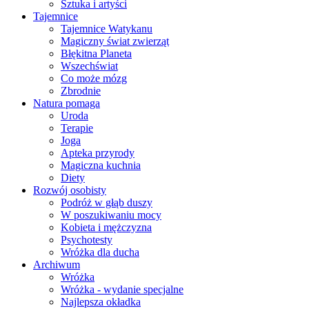
Sztuka i artyści
Tajemnice
Tajemnice Watykanu
Magiczny świat zwierząt
Błękitna Planeta
Wszechświat
Co może mózg
Zbrodnie
Natura pomaga
Uroda
Terapie
Joga
Apteka przyrody
Magiczna kuchnia
Diety
Rozwój osobisty
Podróż w głąb duszy
W poszukiwaniu mocy
Kobieta i mężczyzna
Psychotesty
Wróżka dla ducha
Archiwum
Wróżka
Wróżka - wydanie specjalne
Najlepsza okładka