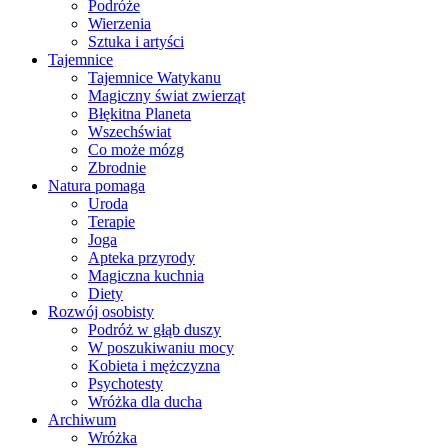
Podróże
Wierzenia
Sztuka i artyści
Tajemnice
Tajemnice Watykanu
Magiczny świat zwierząt
Błękitna Planeta
Wszechświat
Co może mózg
Zbrodnie
Natura pomaga
Uroda
Terapie
Joga
Apteka przyrody
Magiczna kuchnia
Diety
Rozwój osobisty
Podróż w głąb duszy
W poszukiwaniu mocy
Kobieta i mężczyzna
Psychotesty
Wróżka dla ducha
Archiwum
Wróżka