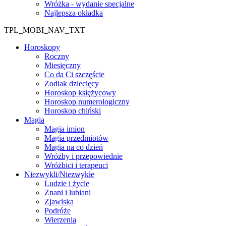
Wróżka - wydanie specjalne
Najlepsza okładka
TPL_MOBI_NAV_TXT
Horoskopy
Roczny
Miesięczny
Co da Ci szczęście
Zodiak dziecięcy
Horoskop księżycowy
Horoskop numerologiczny
Horoskop chiński
Magia
Magia imion
Magia przedmiotów
Magia na co dzień
Wróżby i przepowiednie
Wróżbici i terapeuci
Niezwykli/Niezwykłe
Ludzie i życie
Znani i lubiani
Zjawiska
Podróże
Wierzenia