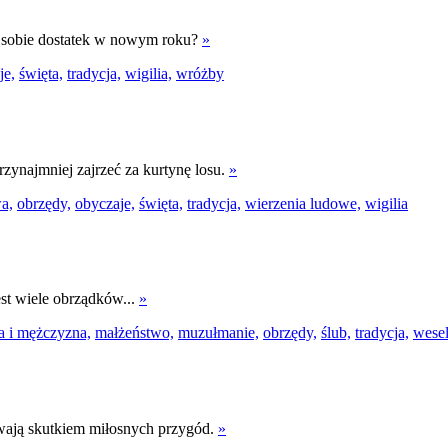
ć sobie dostatek w nowym roku?
»
je,
święta,
tradycja,
wigilia,
wróżby
zynajmniej zajrzeć za kurtynę losu.
»
a,
obrzędy,
obyczaje,
święta,
tradycja,
wierzenia ludowe,
wigilia
est wiele obrządków...
»
a i mężczyzna,
małżeństwo,
muzułmanie,
obrzędy,
ślub,
tradycja,
wesel
bywają skutkiem miłosnych przygód.
»