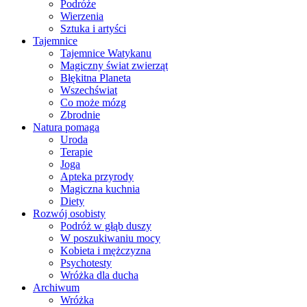
Podróże
Wierzenia
Sztuka i artyści
Tajemnice
Tajemnice Watykanu
Magiczny świat zwierząt
Błękitna Planeta
Wszechświat
Co może mózg
Zbrodnie
Natura pomaga
Uroda
Terapie
Joga
Apteka przyrody
Magiczna kuchnia
Diety
Rozwój osobisty
Podróż w głąb duszy
W poszukiwaniu mocy
Kobieta i mężczyzna
Psychotesty
Wróżka dla ducha
Archiwum
Wróżka