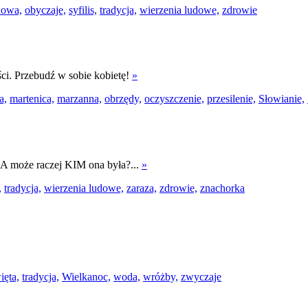
dowa,
obyczaje,
syfilis,
tradycja,
wierzenia ludowe,
zdrowie
ści. Przebudź w sobie kobietę!
»
a,
martenica,
marzanna,
obrzędy,
oczyszczenie,
przesilenie,
Słowianie,
 A może raczej KIM ona była?...
»
,
tradycja,
wierzenia ludowe,
zaraza,
zdrowie,
znachorka
ięta,
tradycja,
Wielkanoc,
woda,
wróżby,
zwyczaje