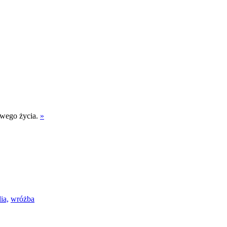
owego życia.
»
ia,
wróżba