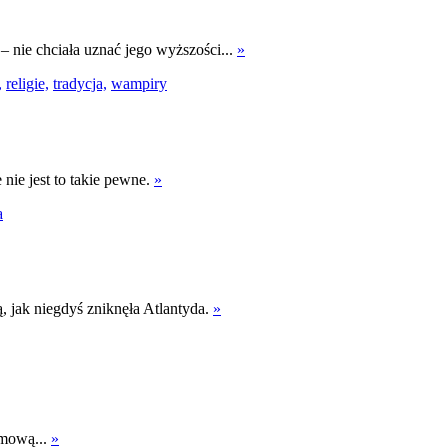
– nie chciała uznać jego wyższości...
»
,
religie,
tradycja,
wampiry
nie jest to takie pewne.
»
a
, jak niegdyś zniknęła Atlantyda.
»
lmową...
»