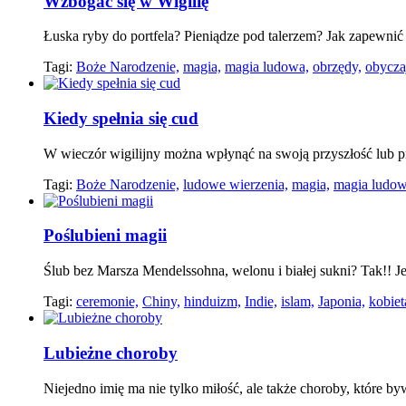
Wzbogać się w Wigilię
Łuska ryby do portfela? Pieniądze pod talerzem? Jak zapewni
Tagi:
Boże Narodzenie,
magia,
magia ludowa,
obrzędy,
obycza
Kiedy spełnia się cud
W wieczór wigilijny można wpłynąć na swoją przyszłość lub pr
Tagi:
Boże Narodzenie,
ludowe wierzenia,
magia,
magia ludow
Poślubieni magii
Ślub bez Marsza Mendelssohna, welonu i białej sukni? Tak!! J
Tagi:
ceremonie,
Chiny,
hinduizm,
Indie,
islam,
Japonia,
kobiet
Lubieżne choroby
Niejedno imię ma nie tylko miłość, ale także choroby, które 