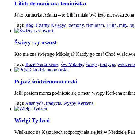
Lilith demoniczna feministka
Jako partnerka Adama – to Lilith miała być jego pierwszą żoną 
Tagi:
Bóg,
Czarny Księżyc,
demony,
feminizm,
Lilith,
mity,
raj
Święty czy oszust
Kto nie zna świętego Mikołaja? Każdy go zna! Choć właściwie 
Tagi:
Boże Narodzenie,
św. Mikołaj,
święta,
tradycja,
wierzeni
Pejzaż śródziemnomorski
Jeśli poziom morza podniesie się o metr, wyspy Kerkena znikną
Tagi:
Atlantyda,
tradycja,
wyspy Kerkena
Wielgi Tydzeń
Wielkanoc na Kaszubach rozpoczynała się już w Niedzielę Pa