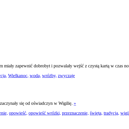
 miały zapewnić dobrobyt i pozwalały wejść z czystą kartą w czas n
cja,
Wielkanoc,
woda,
wróżby,
zwyczaje
 zaczynały się od oświadczyn w Wigilię.
»
enie,
opowieść,
opowieść wróżki,
przeznaczenie,
święta,
tradycja,
wigil