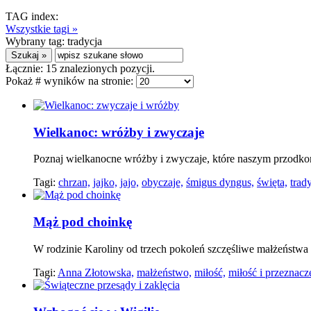
TAG index:
Wszystkie tagi »
Wybrany tag:
tradycja
Łącznie:
15
znalezionych pozycji.
Pokaż # wyników na stronie:
Wielkanoc: wróżby i zwyczaje
Poznaj wielkanocne wróżby i zwyczaje, które naszym przodkom
Tagi:
chrzan,
jajko,
jajo,
obyczaje,
śmigus dyngus,
święta,
trady
Mąż pod choinkę
W rodzinie Karoliny od trzech pokoleń szczęśliwe małżeństwa
Tagi:
Anna Złotowska,
małżeństwo,
miłość,
miłość i przeznacz