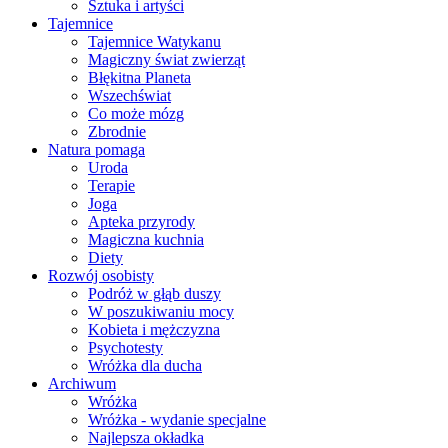
Sztuka i artyści
Tajemnice
Tajemnice Watykanu
Magiczny świat zwierząt
Błękitna Planeta
Wszechświat
Co może mózg
Zbrodnie
Natura pomaga
Uroda
Terapie
Joga
Apteka przyrody
Magiczna kuchnia
Diety
Rozwój osobisty
Podróż w głąb duszy
W poszukiwaniu mocy
Kobieta i mężczyzna
Psychotesty
Wróżka dla ducha
Archiwum
Wróżka
Wróżka - wydanie specjalne
Najlepsza okładka