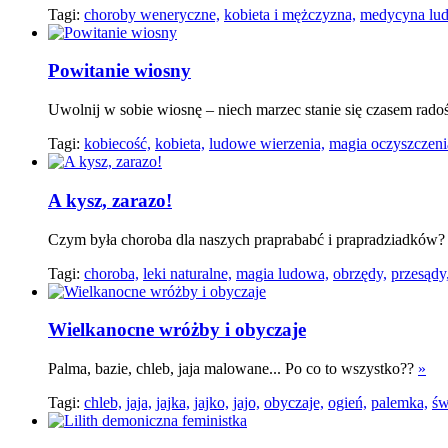
Tagi:
choroby weneryczne,
kobieta i mężczyzna,
medycyna lu
Powitanie wiosny
Uwolnij w sobie wiosnę – niech marzec stanie się czasem rado
Tagi:
kobiecość,
kobieta,
ludowe wierzenia,
magia oczyszczeni
A kysz, zarazo!
Czym była choroba dla naszych praprababć i prapradziadków?
Tagi:
choroba,
leki naturalne,
magia ludowa,
obrzędy,
przesądy
Wielkanocne wróżby i obyczaje
Palma, bazie, chleb, jaja malowane... Po co to wszystko??
»
Tagi:
chleb,
jaja,
jajka,
jajko,
jajo,
obyczaje,
ogień,
palemka,
św