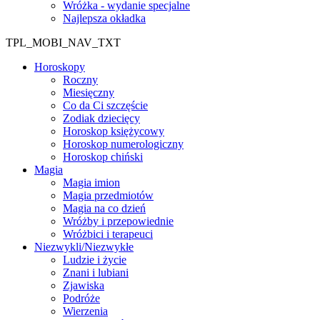
Wróżka - wydanie specjalne
Najlepsza okładka
TPL_MOBI_NAV_TXT
Horoskopy
Roczny
Miesięczny
Co da Ci szczęście
Zodiak dziecięcy
Horoskop księżycowy
Horoskop numerologiczny
Horoskop chiński
Magia
Magia imion
Magia przedmiotów
Magia na co dzień
Wróżby i przepowiednie
Wróżbici i terapeuci
Niezwykli/Niezwykłe
Ludzie i życie
Znani i lubiani
Zjawiska
Podróże
Wierzenia