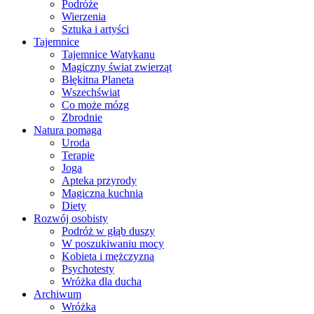
Podróże
Wierzenia
Sztuka i artyści
Tajemnice
Tajemnice Watykanu
Magiczny świat zwierząt
Błękitna Planeta
Wszechświat
Co może mózg
Zbrodnie
Natura pomaga
Uroda
Terapie
Joga
Apteka przyrody
Magiczna kuchnia
Diety
Rozwój osobisty
Podróż w głąb duszy
W poszukiwaniu mocy
Kobieta i mężczyzna
Psychotesty
Wróżka dla ducha
Archiwum
Wróżka