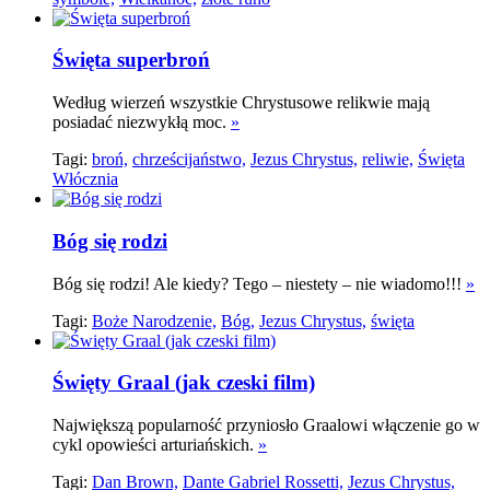
Święta superbroń
Według wierzeń wszystkie Chrystusowe relikwie mają
posiadać niezwykłą moc.
»
Tagi:
broń,
chrześcijaństwo,
Jezus Chrystus,
reliwie,
Święta
Włócznia
Bóg się rodzi
Bóg się rodzi! Ale kiedy? Tego – niestety – nie wiadomo!!!
»
Tagi:
Boże Narodzenie,
Bóg,
Jezus Chrystus,
święta
Święty Graal (jak czeski film)
Największą popularność przyniosło Graalowi włączenie go w
cykl opowieści arturiańskich.
»
Tagi:
Dan Brown,
Dante Gabriel Rossetti,
Jezus Chrystus,