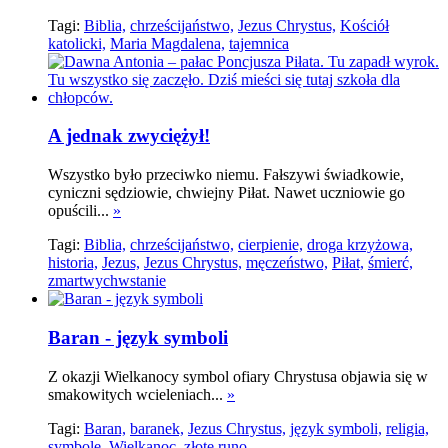
Tagi:
Biblia,
chrześcijaństwo,
Jezus Chrystus,
Kościół
katolicki,
Maria Magdalena,
tajemnica
A jednak zwyciężył!
Wszystko było przeciwko niemu. Fałszywi świadkowie,
cyniczni sędziowie, chwiejny Piłat. Nawet uczniowie go
opuścili...
»
Tagi:
Biblia,
chrześcijaństwo,
cierpienie,
droga krzyżowa,
historia,
Jezus,
Jezus Chrystus,
męczeństwo,
Piłat,
śmierć,
zmartwychwstanie
Baran - język symboli
Z okazji Wielkanocy symbol ofiary Chrystusa objawia się w
smakowitych wcieleniach...
»
Tagi:
Baran,
baranek,
Jezus Chrystus,
język symboli,
religia,
symbole,
Wielkanoc,
złote runo