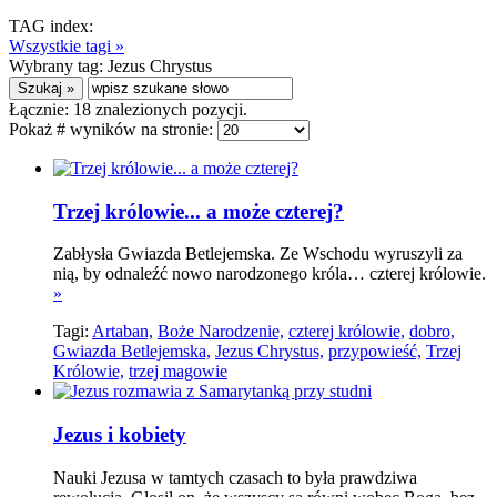
TAG index:
Wszystkie tagi »
Wybrany tag:
Jezus Chrystus
Łącznie:
18
znalezionych pozycji.
Pokaż # wyników na stronie:
Trzej królowie... a może czterej?
Zabłysła Gwiazda Betlejemska. Ze Wschodu wyruszyli za
nią, by odnaleźć nowo narodzonego króla… czterej królowie.
»
Tagi:
Artaban,
Boże Narodzenie,
czterej królowie,
dobro,
Gwiazda Betlejemska,
Jezus Chrystus,
przypowieść,
Trzej
Królowie,
trzej magowie
Jezus i kobiety
Nauki Jezusa w tamtych czasach to była prawdziwa