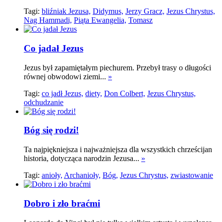
Tagi:
bliźniak Jezusa,
Didymus,
Jerzy Gracz,
Jezus Chrystus,
Nag Hammadi,
Piąta Ewangelia,
Tomasz
Co jadał Jezus
Jezus był zapamiętałym piechurem. Przebył trasy o długości
równej obwodowi ziemi...
»
Tagi:
co jadł Jezus,
diety,
Don Colbert,
Jezus Chrystus,
odchudzanie
Bóg się rodzi!
Ta najpiękniejsza i najważniejsza dla wszystkich chrześcijan
historia, dotycząca narodzin Jezusa...
»
Tagi:
anioły,
Archanioły,
Bóg,
Jezus Chrystus,
zwiastowanie
Dobro i zło braćmi