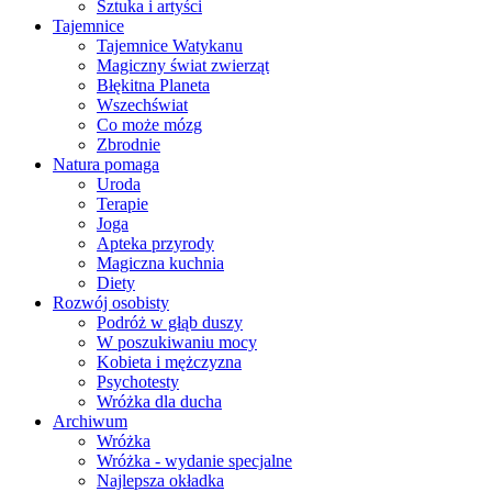
Sztuka i artyści
Tajemnice
Tajemnice Watykanu
Magiczny świat zwierząt
Błękitna Planeta
Wszechświat
Co może mózg
Zbrodnie
Natura pomaga
Uroda
Terapie
Joga
Apteka przyrody
Magiczna kuchnia
Diety
Rozwój osobisty
Podróż w głąb duszy
W poszukiwaniu mocy
Kobieta i mężczyzna
Psychotesty
Wróżka dla ducha
Archiwum
Wróżka
Wróżka - wydanie specjalne
Najlepsza okładka