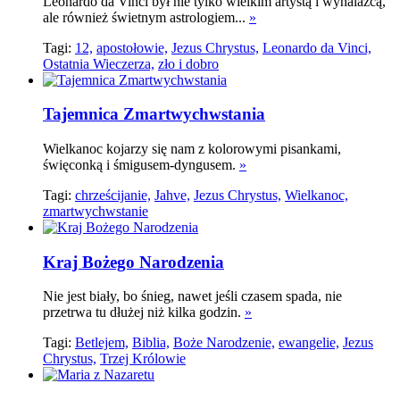
Leonardo da Vinci był nie tylko wielkim artystą i wynalazcą,
ale również świetnym astrologiem...
»
Tagi:
12,
apostołowie,
Jezus Chrystus,
Leonardo da Vinci,
Ostatnia Wieczerza,
zło i dobro
Tajemnica Zmartwychwstania
Wielkanoc kojarzy się nam z kolorowymi pisankami,
święconką i śmigusem-dyngusem.
»
Tagi:
chrześcijanie,
Jahve,
Jezus Chrystus,
Wielkanoc,
zmartwychwstanie
Kraj Bożego Narodzenia
Nie jest biały, bo śnieg, nawet jeśli czasem spada, nie
przetrwa tu dłużej niż kilka godzin.
»
Tagi:
Betlejem,
Biblia,
Boże Narodzenie,
ewangelie,
Jezus
Chrystus,
Trzej Królowie