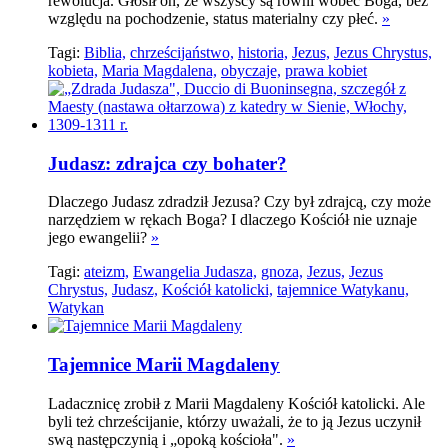
rewolucja. Głosił on, że wszyscy są równi wobec Boga, bez
względu na pochodzenie, status materialny czy płeć.
»
Tagi:
Biblia,
chrześcijaństwo,
historia,
Jezus,
Jezus Chrystus,
kobieta,
Maria Magdalena,
obyczaje,
prawa kobiet
Judasz: zdrajca czy bohater?
Dlaczego Judasz zdradził Jezusa? Czy był zdrajcą, czy może
narzędziem w rękach Boga? I dlaczego Kościół nie uznaje
jego ewangelii?
»
Tagi:
ateizm,
Ewangelia Judasza,
gnoza,
Jezus,
Jezus
Chrystus,
Judasz,
Kościół katolicki,
tajemnice Watykanu,
Watykan
Tajemnice Marii Magdaleny
Ladacznicę zrobił z Marii Magdaleny Kościół katolicki. Ale
byli też chrześcijanie, którzy uważali, że to ją Jezus uczynił
swą następczynią i „opoką kościoła".
»