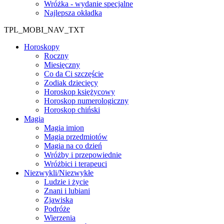
Wróżka - wydanie specjalne
Najlepsza okładka
TPL_MOBI_NAV_TXT
Horoskopy
Roczny
Miesięczny
Co da Ci szczęście
Zodiak dziecięcy
Horoskop księżycowy
Horoskop numerologiczny
Horoskop chiński
Magia
Magia imion
Magia przedmiotów
Magia na co dzień
Wróżby i przepowiednie
Wróżbici i terapeuci
Niezwykli/Niezwykłe
Ludzie i życie
Znani i lubiani
Zjawiska
Podróże
Wierzenia