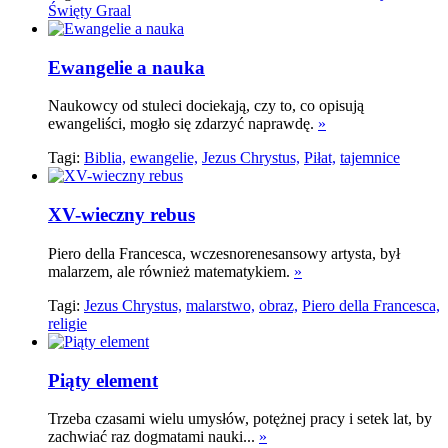
Święty Graal
Ewangelie a nauka
Naukowcy od stuleci dociekają, czy to, co opisują
ewangeliści, mogło się zdarzyć naprawdę.
»
Tagi:
Biblia,
ewangelie,
Jezus Chrystus,
Piłat,
tajemnice
XV-wieczny rebus
Piero della Francesca, wczesnorenesansowy artysta, był
malarzem, ale również matematykiem.
»
Tagi:
Jezus Chrystus,
malarstwo,
obraz,
Piero della Francesca,
religie
Piąty element
Trzeba czasami wielu umysłów, potężnej pracy i setek lat, by
zachwiać raz dogmatami nauki...
»