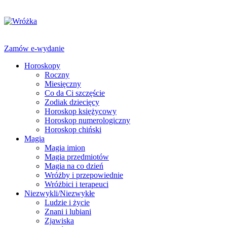
Zamów e-wydanie
Horoskopy
Roczny
Miesięczny
Co da Ci szczęście
Zodiak dziecięcy
Horoskop księżycowy
Horoskop numerologiczny
Horoskop chiński
Magia
Magia imion
Magia przedmiotów
Magia na co dzień
Wróżby i przepowiednie
Wróżbici i terapeuci
Niezwykli/Niezwykłe
Ludzie i życie
Znani i lubiani
Zjawiska