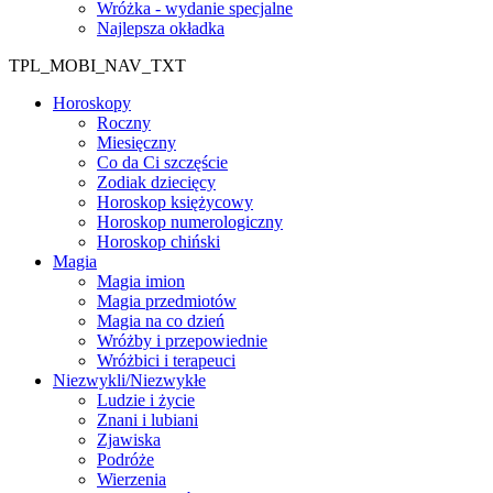
Wróżka - wydanie specjalne
Najlepsza okładka
TPL_MOBI_NAV_TXT
Horoskopy
Roczny
Miesięczny
Co da Ci szczęście
Zodiak dziecięcy
Horoskop księżycowy
Horoskop numerologiczny
Horoskop chiński
Magia
Magia imion
Magia przedmiotów
Magia na co dzień
Wróżby i przepowiednie
Wróżbici i terapeuci
Niezwykli/Niezwykłe
Ludzie i życie
Znani i lubiani
Zjawiska
Podróże
Wierzenia