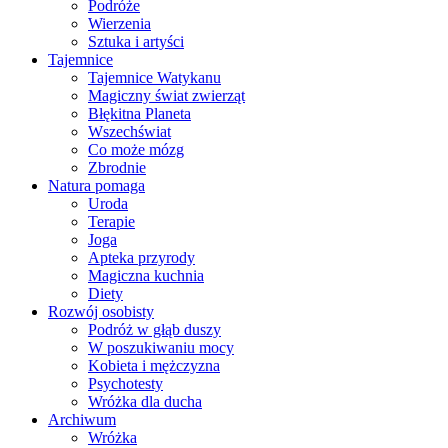
Podróże
Wierzenia
Sztuka i artyści
Tajemnice
Tajemnice Watykanu
Magiczny świat zwierząt
Błękitna Planeta
Wszechświat
Co może mózg
Zbrodnie
Natura pomaga
Uroda
Terapie
Joga
Apteka przyrody
Magiczna kuchnia
Diety
Rozwój osobisty
Podróż w głąb duszy
W poszukiwaniu mocy
Kobieta i mężczyzna
Psychotesty
Wróżka dla ducha
Archiwum
Wróżka