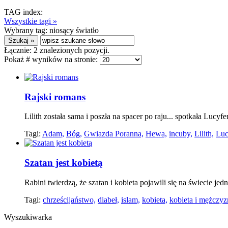
TAG index:
Wszystkie tagi »
Wybrany tag:
niosący światło
Łącznie:
2
znalezionych pozycji.
Pokaż # wyników na stronie:
Rajski romans
Lilith została sama i poszła na spacer po raju... spotkała Lucyfe
Tagi:
Adam,
Bóg,
Gwiazda Poranna,
Hewa,
incuby,
Lilith,
Luc
Szatan jest kobietą
Rabini twierdzą, że szatan i kobieta pojawili się na świecie je
Tagi:
chrześcijaństwo,
diabeł,
islam,
kobieta,
kobieta i mężczyz
Wyszukiwarka