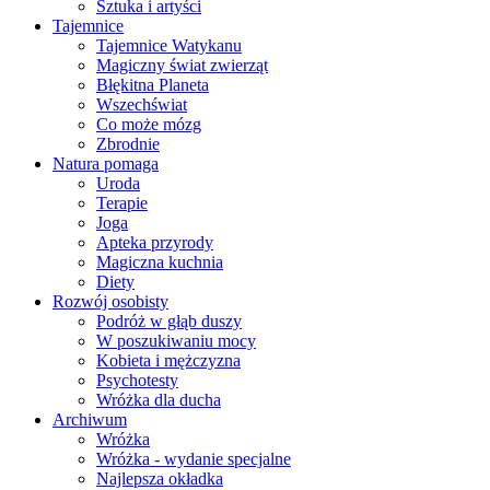
Sztuka i artyści
Tajemnice
Tajemnice Watykanu
Magiczny świat zwierząt
Błękitna Planeta
Wszechświat
Co może mózg
Zbrodnie
Natura pomaga
Uroda
Terapie
Joga
Apteka przyrody
Magiczna kuchnia
Diety
Rozwój osobisty
Podróż w głąb duszy
W poszukiwaniu mocy
Kobieta i mężczyzna
Psychotesty
Wróżka dla ducha
Archiwum
Wróżka
Wróżka - wydanie specjalne
Najlepsza okładka