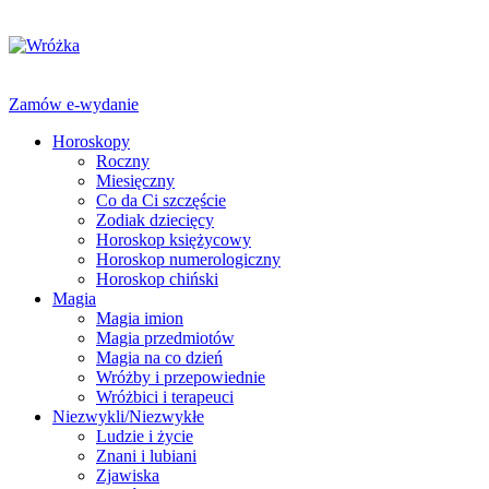
Zamów e-wydanie
Horoskopy
Roczny
Miesięczny
Co da Ci szczęście
Zodiak dziecięcy
Horoskop księżycowy
Horoskop numerologiczny
Horoskop chiński
Magia
Magia imion
Magia przedmiotów
Magia na co dzień
Wróżby i przepowiednie
Wróżbici i terapeuci
Niezwykli/Niezwykłe
Ludzie i życie
Znani i lubiani
Zjawiska