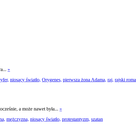
ra...
»
yfer,
niosący światło,
Orygenes,
pierwsza żona Adama,
raj,
rajski roma
dnocześnie, a może nawet była...
»
na,
mężczyzna,
niosący światło,
protestantyzm,
szatan