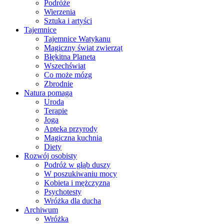
Podróże
Wierzenia
Sztuka i artyści
Tajemnice
Tajemnice Watykanu
Magiczny świat zwierząt
Błękitna Planeta
Wszechświat
Co może mózg
Zbrodnie
Natura pomaga
Uroda
Terapie
Joga
Apteka przyrody
Magiczna kuchnia
Diety
Rozwój osobisty
Podróż w głąb duszy
W poszukiwaniu mocy
Kobieta i mężczyzna
Psychotesty
Wróżka dla ducha
Archiwum
Wróżka