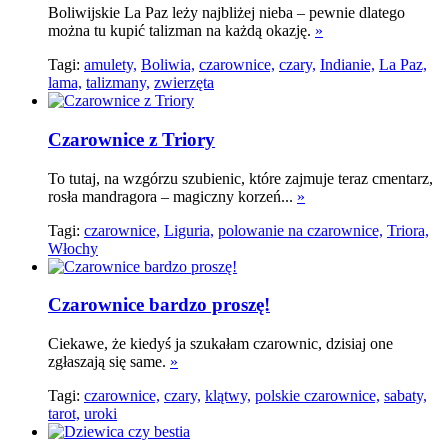
Boliwijskie La Paz leży najbliżej nieba – pewnie dlatego
można tu kupić talizman na każdą okazję.
»
Tagi:
amulety,
Boliwia,
czarownice,
czary,
Indianie,
La Paz,
lama,
talizmany,
zwierzęta
Czarownice z Triory
To tutaj, na wzgórzu szubienic, które zajmuje teraz cmentarz,
rosła mandragora – magiczny korzeń...
»
Tagi:
czarownice,
Liguria,
polowanie na czarownice,
Triora,
Włochy
Czarownice bardzo proszę!
Ciekawe, że kiedyś ja szukałam czarownic, dzisiaj one
zgłaszają się same.
»
Tagi:
czarownice,
czary,
klątwy,
polskie czarownice,
sabaty,
tarot,
uroki