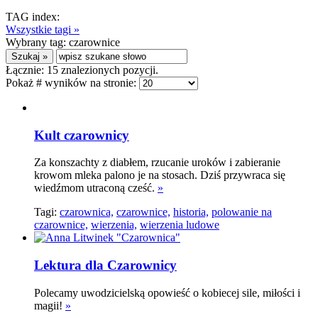
TAG index:
Wszystkie tagi »
Wybrany tag:
czarownice
Łącznie:
15
znalezionych pozycji.
Pokaż # wyników na stronie:
Kult czarownicy
Za konszachty z diabłem, rzucanie uroków i zabieranie
krowom mleka palono je na stosach. Dziś przywraca się
wiedźmom utraconą cześć.
»
Tagi:
czarownica,
czarownice,
historia,
polowanie na
czarownice,
wierzenia,
wierzenia ludowe
Lektura dla Czarownicy
Polecamy uwodzicielską opowieść o kobiecej sile, miłości i
magii!
»