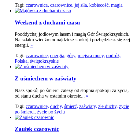
Tagi:
czarownica,
czarownice,
jej siła,
kobiecość,
magia
Weekend z duchami czasu
Pooddychaj jodłowym lasem i magią Gór Świętokrzyskich.
Na szlaku wiedźm odnajdziesz spokój i pozbędziesz się złej
energii.
»
Tagi:
czarownice,
energia,
góry,
miejsca mocy,
podróż,
Polska,
świętokrzyskie
Z uśmiechem w zaświaty
Nasz spokój po śmierci zależy od stopnia spokoju za życia,
od stanu ducha w ostatnim okresie...
»
Tagi:
czarownice,
duchy,
śmierć,
zaświaty,
złe duchy,
życie
po śmierci,
życie po życiu
Zaułek czarownic