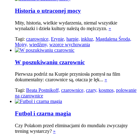
Historia o utraconej mocy
Mity, historia, wielkie wydarzenia, niemal wszystkie
wynalazki i dzieła kultury należą do mężczyzn.
»
Tagi:
czarownice,
Erynie,
harpie,
inkluz,
Magdalena Środa,
Mojry,
wiedźmy,
wzorce wychowania
W poszukiwaniu czarownic
Pierwsza podróż na Kurpie przyniosła pomysł na film
dokumentalny: czarownice są, otacza je lęk...
»
Tagi:
Beata Postnikoff,
czarownice,
czary,
kosmos,
polowanie
na czarownice
Futbol i czarna magia
Czy Polakom przed eliminacjami do mundialu zwyczajny
trening wystarczy?
»