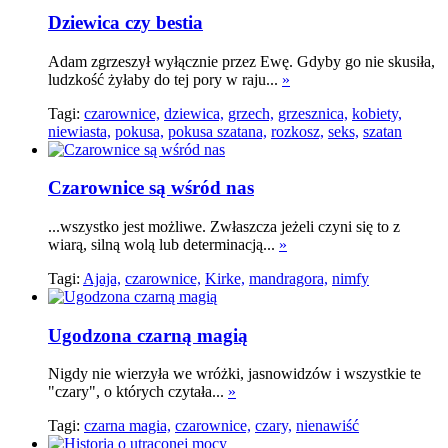
Dziewica czy bestia
Adam zgrzeszył wyłącznie przez Ewę. Gdyby go nie skusiła,
ludzkość żyłaby do tej pory w raju...
»
Tagi:
czarownice,
dziewica,
grzech,
grzesznica,
kobiety,
niewiasta,
pokusa,
pokusa szatana,
rozkosz,
seks,
szatan
Czarownice są wśród nas
...wszystko jest możliwe. Zwłaszcza jeżeli czyni się to z
wiarą, silną wolą lub determinacją...
»
Tagi:
Ajaja,
czarownice,
Kirke,
mandragora,
nimfy
Ugodzona czarną magią
Nigdy nie wierzyła we wróżki, jasnowidzów i wszystkie te
"czary", o których czytała...
»
Tagi:
czarna magia,
czarownice,
czary,
nienawiść