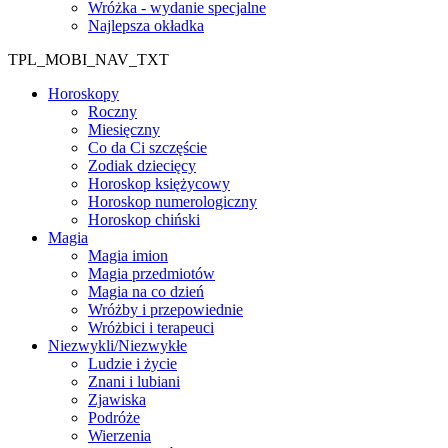
Wróżka - wydanie specjalne
Najlepsza okładka
TPL_MOBI_NAV_TXT
Horoskopy
Roczny
Miesięczny
Co da Ci szczęście
Zodiak dziecięcy
Horoskop księżycowy
Horoskop numerologiczny
Horoskop chiński
Magia
Magia imion
Magia przedmiotów
Magia na co dzień
Wróżby i przepowiednie
Wróżbici i terapeuci
Niezwykli/Niezwykłe
Ludzie i życie
Znani i lubiani
Zjawiska
Podróże
Wierzenia