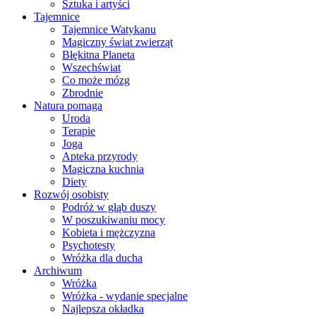
Sztuka i artyści
Tajemnice
Tajemnice Watykanu
Magiczny świat zwierząt
Błękitna Planeta
Wszechświat
Co może mózg
Zbrodnie
Natura pomaga
Uroda
Terapie
Joga
Apteka przyrody
Magiczna kuchnia
Diety
Rozwój osobisty
Podróż w głąb duszy
W poszukiwaniu mocy
Kobieta i mężczyzna
Psychotesty
Wróżka dla ducha
Archiwum
Wróżka
Wróżka - wydanie specjalne
Najlepsza okładka