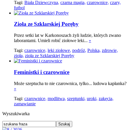
Tagi:
Biała Dziewczyna,
czarna magia,
czarownice,
czary,
futbol
Zioła ze Szklarskiej Poręby
Przez setki lat w Karkonoszach żyli ludzie, których zwano
laborantami. Umieli robić ziołowe leki...
»
Tagi:
czarownice,
leki ziołowe,
podróż,
Polska,
zdrowie,
zioła,
zioła ze Szklarskiej Poręby
Feministki i czarownice
Może szeptucha to nie czarownica, tylko... ludowa kapłanka?
»
Tagi:
czarownice,
modlitwa,
szeptunki,
uroki,
zakęcia,
zamawianie
Wyszukiwarka