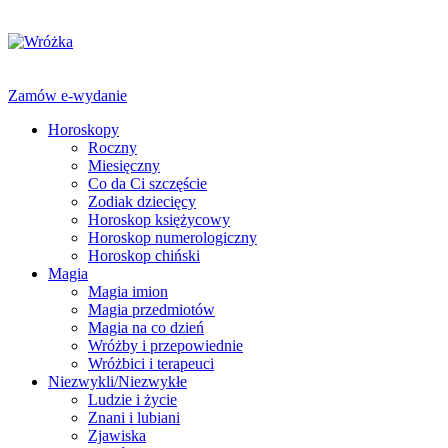
Zamów e-wydanie
Horoskopy
Roczny
Miesięczny
Co da Ci szczęście
Zodiak dziecięcy
Horoskop księżycowy
Horoskop numerologiczny
Horoskop chiński
Magia
Magia imion
Magia przedmiotów
Magia na co dzień
Wróżby i przepowiednie
Wróżbici i terapeuci
Niezwykli/Niezwykłe
Ludzie i życie
Znani i lubiani
Zjawiska