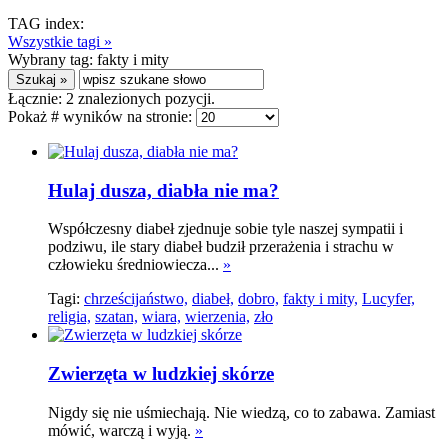
TAG index:
Wszystkie tagi »
Wybrany tag:
fakty i mity
Łącznie:
2
znalezionych pozycji.
Pokaż # wyników na stronie:
Hulaj dusza, diabła nie ma?
Współczesny diabeł zjednuje sobie tyle naszej sympatii i
podziwu, ile stary diabeł budził przerażenia i strachu w
człowieku średniowiecza...
»
Tagi:
chrześcijaństwo,
diabeł,
dobro,
fakty i mity,
Lucyfer,
religia,
szatan,
wiara,
wierzenia,
zło
Zwierzęta w ludzkiej skórze
Nigdy się nie uśmiechają. Nie wiedzą, co to zabawa. Zamiast
mówić, warczą i wyją.
»