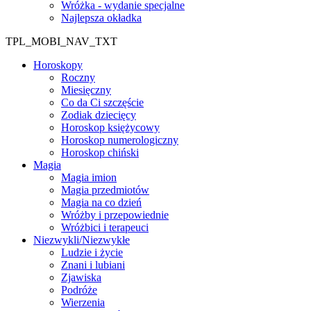
Wróżka - wydanie specjalne
Najlepsza okładka
TPL_MOBI_NAV_TXT
Horoskopy
Roczny
Miesięczny
Co da Ci szczęście
Zodiak dziecięcy
Horoskop księżycowy
Horoskop numerologiczny
Horoskop chiński
Magia
Magia imion
Magia przedmiotów
Magia na co dzień
Wróżby i przepowiednie
Wróżbici i terapeuci
Niezwykli/Niezwykłe
Ludzie i życie
Znani i lubiani
Zjawiska
Podróże
Wierzenia