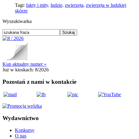
Tagi:
fakty i mity,
ludzie,
zwierzęta,
zwierzęta w ludzkiej
skórze
Wyszukiwarka
Kup aktualny numer »
Już w kioskach:
8/2026
Pozostań z nami w kontakcie
Wydawnictwo
Konkursy
O nas