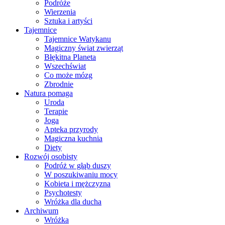
Podróże
Wierzenia
Sztuka i artyści
Tajemnice
Tajemnice Watykanu
Magiczny świat zwierząt
Błękitna Planeta
Wszechświat
Co może mózg
Zbrodnie
Natura pomaga
Uroda
Terapie
Joga
Apteka przyrody
Magiczna kuchnia
Diety
Rozwój osobisty
Podróż w głąb duszy
W poszukiwaniu mocy
Kobieta i mężczyzna
Psychotesty
Wróżka dla ducha
Archiwum
Wróżka