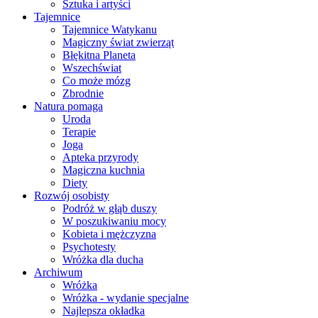
Sztuka i artyści
Tajemnice
Tajemnice Watykanu
Magiczny świat zwierząt
Błękitna Planeta
Wszechświat
Co może mózg
Zbrodnie
Natura pomaga
Uroda
Terapie
Joga
Apteka przyrody
Magiczna kuchnia
Diety
Rozwój osobisty
Podróż w głąb duszy
W poszukiwaniu mocy
Kobieta i mężczyzna
Psychotesty
Wróżka dla ducha
Archiwum
Wróżka
Wróżka - wydanie specjalne
Najlepsza okładka