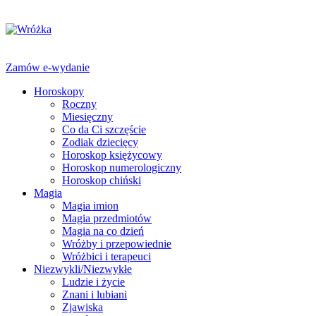
Zamów e-wydanie
Horoskopy
Roczny
Miesięczny
Co da Ci szczęście
Zodiak dziecięcy
Horoskop księżycowy
Horoskop numerologiczny
Horoskop chiński
Magia
Magia imion
Magia przedmiotów
Magia na co dzień
Wróżby i przepowiednie
Wróżbici i terapeuci
Niezwykli/Niezwykłe
Ludzie i życie
Znani i lubiani
Zjawiska