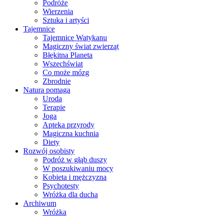
Podróże
Wierzenia
Sztuka i artyści
Tajemnice
Tajemnice Watykanu
Magiczny świat zwierząt
Błękitna Planeta
Wszechświat
Co może mózg
Zbrodnie
Natura pomaga
Uroda
Terapie
Joga
Apteka przyrody
Magiczna kuchnia
Diety
Rozwój osobisty
Podróż w głąb duszy
W poszukiwaniu mocy
Kobieta i mężczyzna
Psychotesty
Wróżka dla ducha
Archiwum
Wróżka