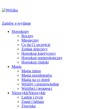
Zamów e-wydanie
Horoskopy
Roczny
Miesięczny
Co da Ci szczęście
Zodiak dziecięcy
Horoskop księżycowy
Horoskop numerologiczny
Horoskop chiński
Magia
Magia imion
Magia przedmiotów
Magia na co dzień
Wróżby i przepowiednie
Wróżbici i terapeuci
Niezwykli/Niezwykłe
Ludzie i życie
Znani i lubiani
Zjawiska