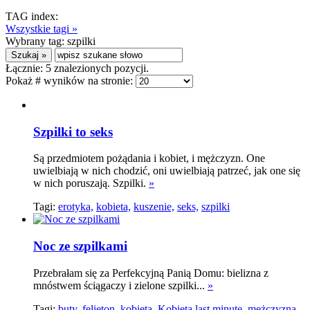
TAG index:
Wszystkie tagi »
Wybrany tag:
szpilki
Łącznie:
5
znalezionych pozycji.
Pokaż # wyników na stronie:
Szpilki to seks
Są przedmiotem pożądania i kobiet, i mężczyzn. One
uwielbiają w nich chodzić, oni uwielbiają patrzeć, jak one się
w nich poruszają. Szpilki.
»
Tagi:
erotyka,
kobieta,
kuszenie,
seks,
szpilki
Noc ze szpilkami
Przebrałam się za Perfekcyjną Panią Domu: bielizna z
mnóstwem ściągaczy i zielone szpilki...
»
Tagi:
buty,
felieton,
kobieta,
Kobieta last minute,
mężczyzna,