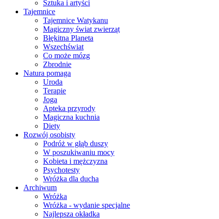
Sztuka i artyści
Tajemnice
Tajemnice Watykanu
Magiczny świat zwierząt
Błękitna Planeta
Wszechświat
Co może mózg
Zbrodnie
Natura pomaga
Uroda
Terapie
Joga
Apteka przyrody
Magiczna kuchnia
Diety
Rozwój osobisty
Podróż w głąb duszy
W poszukiwaniu mocy
Kobieta i mężczyzna
Psychotesty
Wróżka dla ducha
Archiwum
Wróżka
Wróżka - wydanie specjalne
Najlepsza okładka