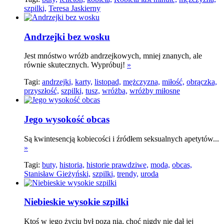
szpilki,
Teresa Jaskierny
Andrzejki bez wosku
Jest mnóstwo wróżb andrzejkowych, mniej znanych, ale
równie skutecznych. Wypróbuj!
»
Tagi:
andrzejki,
karty,
listopad,
mężczyzna,
miłość,
obrączka,
przyszłość,
szpilki,
tusz,
wróżba,
wróżby miłosne
Jego wysokość obcas
Są kwintesencją kobiecości i źródłem seksualnych apetytów...
»
Tagi:
buty,
historia,
historie prawdziwe,
moda,
obcas,
Stanisław Gieżyński,
szpilki,
trendy,
uroda
Niebieskie wysokie szpilki
Ktoś w jego życiu był poza nią, choć nigdy nie dał jej