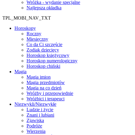
Wróżka - wydanie specjalne
Najlepsza okładka
TPL_MOBI_NAV_TXT
Horoskopy
Roczny
Miesięczny
Co da Ci szczęście
Zodiak dziecięcy
Horoskop księżycowy
Horoskop numerologiczny
Horoskop chiński
Magia
Magia imion
Magia przedmiotów
Magia na co dzień
Wróżby i przepowiednie
Wróżbici i terapeuci
Niezwykli/Niezwykłe
Ludzie i życie
Znani i lubiani
Zjawiska
Podróże
Wierzenia