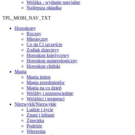
Wróżka - wydanie specjalne
Najlepsza okładka
TPL_MOBI_NAV_TXT
Horoskopy
Roczny
Miesięczny
Co da Ci szczęście
Zodiak dziecięcy
Horoskop księżycowy
Horoskop numerologiczny
Horoskop chiński
Magia
Magia imion
Magia przedmiotów
Magia na co dzień
Wróżby i przepowiednie
Wróżbici i terapeuci
Niezwykli/Niezwykłe
Ludzie i życie
Znani i lubiani
Zjawiska
Podróże
Wierzenia