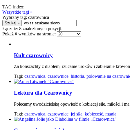
TAG index:
Wszystkie tagi »
Wybrany tag:
czarownica
Łącznie:
8
znalezionych pozycji.
Pokaż # wyników na stronie:
Kult czarownicy
Za konszachty z diabłem, rzucanie uroków i zabieranie krowo
Tagi:
czarownica,
czarownice,
historia,
polowanie na czarowni
Lektura dla Czarownicy
Polecamy uwodzicielską opowieść o kobiecej sile, miłości i ma
Tagi:
czarownica,
czarownice,
jej siła,
kobiecość,
magia