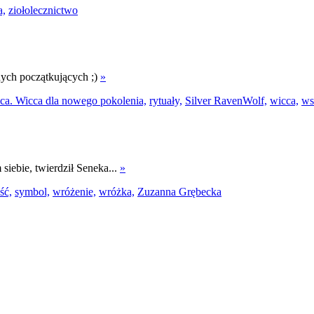
a,
ziołolecznictwo
nych początkujących ;)
»
ca. Wicca dla nowego pokolenia,
rytuały,
Silver RavenWolf,
wicca,
ws
siebie, twierdził Seneka...
»
ść,
symbol,
wróżenie,
wróżka,
Zuzanna Grębecka