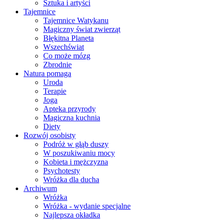
Sztuka i artyści
Tajemnice
Tajemnice Watykanu
Magiczny świat zwierząt
Błękitna Planeta
Wszechświat
Co może mózg
Zbrodnie
Natura pomaga
Uroda
Terapie
Joga
Apteka przyrody
Magiczna kuchnia
Diety
Rozwój osobisty
Podróż w głąb duszy
W poszukiwaniu mocy
Kobieta i mężczyzna
Psychotesty
Wróżka dla ducha
Archiwum
Wróżka
Wróżka - wydanie specjalne
Najlepsza okładka