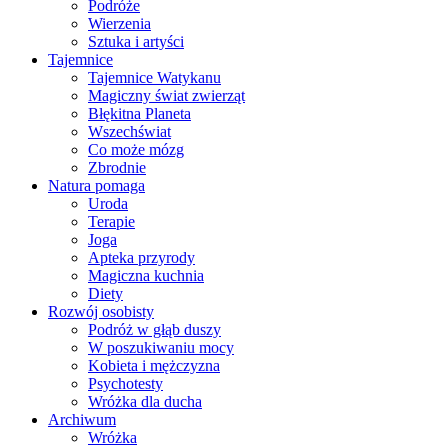
Podróże
Wierzenia
Sztuka i artyści
Tajemnice
Tajemnice Watykanu
Magiczny świat zwierząt
Błękitna Planeta
Wszechświat
Co może mózg
Zbrodnie
Natura pomaga
Uroda
Terapie
Joga
Apteka przyrody
Magiczna kuchnia
Diety
Rozwój osobisty
Podróż w głąb duszy
W poszukiwaniu mocy
Kobieta i mężczyzna
Psychotesty
Wróżka dla ducha
Archiwum
Wróżka