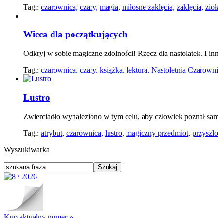
Tagi:
czarownica,
czary,
magia,
miłosne zaklęcia,
zaklęcia,
zioł
Wicca dla początkujących
Odkryj w sobie magiczne zdolności! Rzecz dla nastolatek. I in
Tagi:
czarownica,
czary,
książka,
lektura,
Nastoletnia Czarowni
Lustro
Zwierciadło wynaleziono w tym celu, aby człowiek poznał sam 
Tagi:
atrybut,
czarownica,
lustro,
magiczny przedmiot,
przyszło
Wyszukiwarka
Kup aktualny numer »