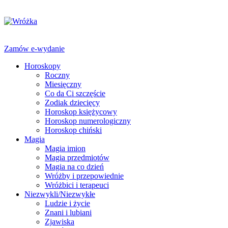
Zamów e-wydanie
Horoskopy
Roczny
Miesięczny
Co da Ci szczęście
Zodiak dziecięcy
Horoskop księżycowy
Horoskop numerologiczny
Horoskop chiński
Magia
Magia imion
Magia przedmiotów
Magia na co dzień
Wróżby i przepowiednie
Wróżbici i terapeuci
Niezwykli/Niezwykłe
Ludzie i życie
Znani i lubiani
Zjawiska