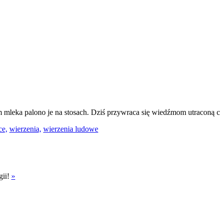
m mleka palono je na stosach. Dziś przywraca się wiedźmom utraconą 
ce,
wierzenia,
wierzenia ludowe
gii!
»