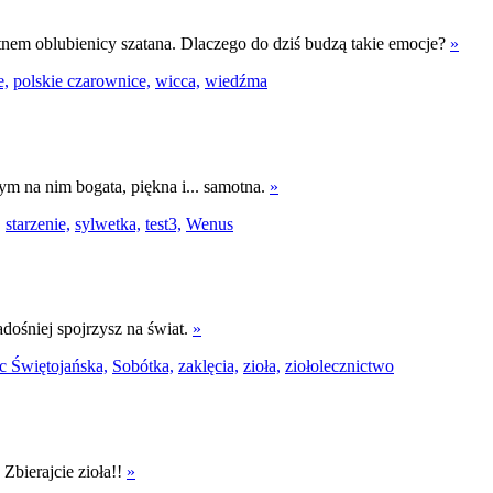
tnem oblubienicy szatana. Dlaczego do dziś budzą takie emocje?
»
e,
polskie czarownice,
wicca,
wiedźma
ym na nim bogata, piękna i... samotna.
»
,
starzenie,
sylwetka,
test3,
Wenus
dośniej spojrzysz na świat.
»
 Świętojańska,
Sobótka,
zaklęcia,
zioła,
ziołolecznictwo
Zbierajcie zioła!!
»