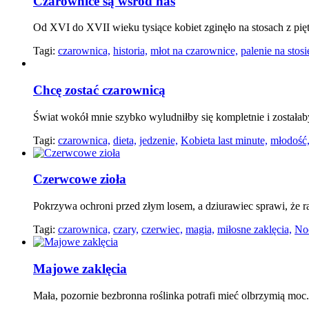
Czarownice są wśród nas
Od XVI do XVII wieku tysiące kobiet zginęło na stosach z pię
Tagi:
czarownica,
historia,
młot na czarownice,
palenie na stosi
Chcę zostać czarownicą
Świat wokół mnie szybko wyludniłby się kompletnie i zostałab
Tagi:
czarownica,
dieta,
jedzenie,
Kobieta last minute,
młodość
Czerwcowe zioła
Pokrzywa ochroni przed złym losem, a dziurawiec sprawi, że ra
Tagi:
czarownica,
czary,
czerwiec,
magia,
miłosne zaklęcia,
Noc
Majowe zaklęcia
Mała, pozornie bezbronna roślinka potrafi mieć olbrzymią moc. 