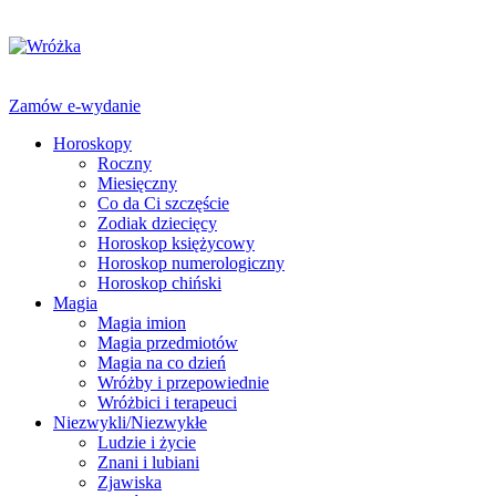
Zamów e-wydanie
Horoskopy
Roczny
Miesięczny
Co da Ci szczęście
Zodiak dziecięcy
Horoskop księżycowy
Horoskop numerologiczny
Horoskop chiński
Magia
Magia imion
Magia przedmiotów
Magia na co dzień
Wróżby i przepowiednie
Wróżbici i terapeuci
Niezwykli/Niezwykłe
Ludzie i życie
Znani i lubiani
Zjawiska