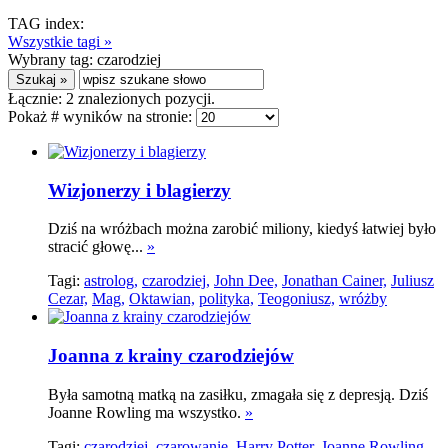
TAG index:
Wszystkie tagi »
Wybrany tag:
czarodziej
Łącznie:
2
znalezionych pozycji.
Pokaż # wyników na stronie:
Wizjonerzy i blagierzy
Dziś na wróżbach można zarobić miliony, kiedyś łatwiej było
stracić głowę...
»
Tagi:
astrolog,
czarodziej,
John Dee,
Jonathan Cainer,
Juliusz
Cezar,
Mag,
Oktawian,
polityka,
Teogoniusz,
wróżby
Joanna z krainy czarodziejów
Była samotną matką na zasiłku, zmagała się z depresją. Dziś
Joanne Rowling ma wszystko.
»
Tagi:
czarodziej,
czarowanie,
Harry Potter,
Joanne Rowling,