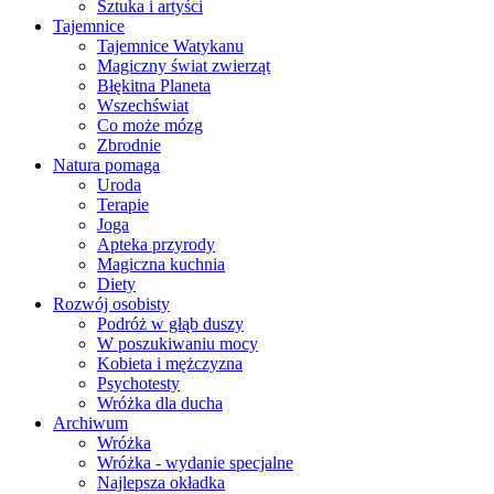
Sztuka i artyści
Tajemnice
Tajemnice Watykanu
Magiczny świat zwierząt
Błękitna Planeta
Wszechświat
Co może mózg
Zbrodnie
Natura pomaga
Uroda
Terapie
Joga
Apteka przyrody
Magiczna kuchnia
Diety
Rozwój osobisty
Podróż w głąb duszy
W poszukiwaniu mocy
Kobieta i mężczyzna
Psychotesty
Wróżka dla ducha
Archiwum
Wróżka
Wróżka - wydanie specjalne
Najlepsza okładka