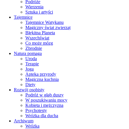
Podróże
Wierzenia
Sztuka i artyści
Tajemnice
Tajemnice Watykanu
Magiczny świat zwierząt
Błękitna Planeta
Wszechświat
Co może mózg
Zbrodnie
Natura pomaga
Uroda
Terapie
Joga
Apteka przyrody
Magiczna kuchnia
Diety
Rozwój osobisty
Podróż w głąb duszy
W poszukiwaniu mocy
Kobieta i mężczyzna
Psychotesty
Wróżka dla ducha
Archiwum
Wróżka