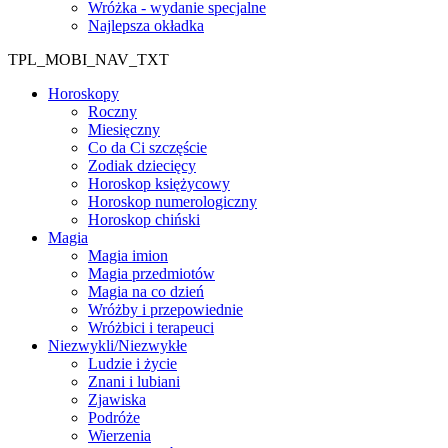
Wróżka - wydanie specjalne
Najlepsza okładka
TPL_MOBI_NAV_TXT
Horoskopy
Roczny
Miesięczny
Co da Ci szczęście
Zodiak dziecięcy
Horoskop księżycowy
Horoskop numerologiczny
Horoskop chiński
Magia
Magia imion
Magia przedmiotów
Magia na co dzień
Wróżby i przepowiednie
Wróżbici i terapeuci
Niezwykli/Niezwykłe
Ludzie i życie
Znani i lubiani
Zjawiska
Podróże
Wierzenia