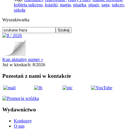
kobieta sukcesu,
książki,
magia,
pisarka,
pisarz,
saga,
sukces,
szkoła
Wyszukiwarka
Kup aktualny numer »
Już w kioskach:
8/2026
Pozostań z nami w kontakcie
Wydawnictwo
Konkursy
O nas